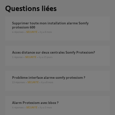
Questions liées
Supprimer toute mon installation alarme Somfy
protexiom 600
4
réponses
SÉCURITÉ
il y a 6 mois
Acces distance sur deux centrales Somfy Protexiom?
1
réponse
SÉCURITÉ
il y a 15 jours
Problème interface alarme somfy protexiom ?
13
réponses
SÉCURITÉ
il y a 8 mois
Alarm Protexiom avec bbox ?
4
réponses
SÉCURITÉ
il y a 3 mois