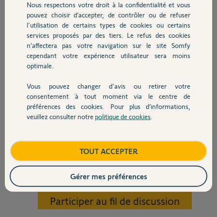
configuration par ordinateur, l'interface web
Nous respectons votre droit à la confidentialité et vous
Chauffage
du module IP semble cassée car il fait appel à
pouvez choisir d’accepter, de contrôler ou de refuser
des fichiers manquants (stockés sur les
l'utilisation de certains types de cookies ou certains
serveurs web Somfy), donc l'interface est inutilisable (pas de menu):
services proposés par des tiers. Le refus des cookies
Autres produits
n’affectera pas votre navigation sur le site Somfy
capture1: interface "cassée"
cependant votre expérience utilisateur sera moins
capture2: fichiers 404 (manquants) sur le serveur Somfy (outils
optimale.
développeurs Firefox)
capture3: page principale après l'étape login, également inutilisable
Vous pouvez changer d'avis ou retirer votre
Devis avec un pro
Comment puis-je faire pour paramétrer cette alarme?
consentement à tout moment via le centre de
préférences des cookies. Pour plus d’informations,
bien cordialement
veuillez consulter notre
politique de cookies
.
Contact
Boutique
TOUT ACCEPTER
Gérer mes préférences
Marc M.
il y a environ 5 ans
Participer au fil de discussion