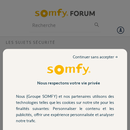
Particuliers
Professionnels
Forum
LES SUJETS SÉCURITÉ
Volet
Alarme PROTEXIOM 600 - interface web
Continuer sans accepter →
"cassée"
Portail
Bonjour !
Je viens d'emménager dans une maison, et
Garage
Nous respectons votre vie privée
le modèle/configuration du système
d'alarme installé n'était pas connu du
Nous (Groupe SOMFY) et nos partenaires utilisons des
précédent propriétaire.
Sécurité
technologies telles que les cookies sur notre site pour les
finalités suivantes: Personnaliser le contenu et les
Après quelques recherches il semblerait que
publicités, offrir une expérience personnalisée et analyser
cela soit le modèle PROTEXIOM 600.
Domotique
notre trafic.
En tentant de suivre la procédure de