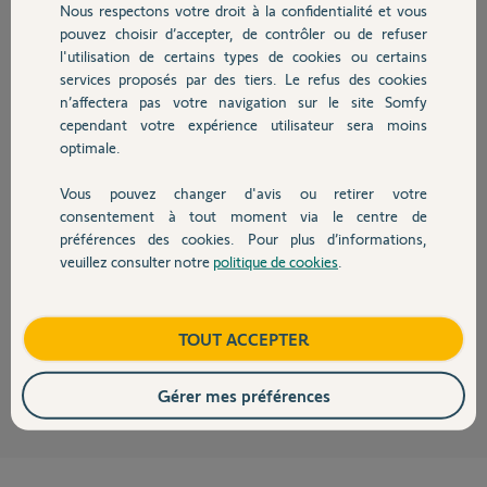
Nous respectons votre droit à la confidentialité et vous
Chauffage
pouvez choisir d’accepter, de contrôler ou de refuser
l'utilisation de certains types de cookies ou certains
Réponses
services proposés par des tiers. Le refus des cookies
Autres produits
n’affectera pas votre navigation sur le site Somfy
cependant votre expérience utilisateur sera moins
Bonjour Sébastien
optimale.
Home Alarme supporte deux relais maximum.
Le détecteur intérieur ne résistera pas à l'extérieur même avec un joint
Vous pouvez changer d'avis ou retirer votre
Devis avec un pro
de silicone. Cet hiver la condensation va le mettre en cours circuit.
consentement à tout moment via le centre de
préférences des cookies. Pour plus d’informations,
Le seul détecteur compatible extérieur avec Home Alarme est la caméra
Outdoor, mais elle ne fera que vous prévenir de la présence de quelqu'un.
veuillez consulter notre
politique de cookies
.
Contact
Quand c'est elle qui détecte il faut déclencher la sirène manuellement,
par contre si il y a une tentative d'effraction détectée par Home Alarme
alors la sirène de caméra se synchronise avec la sirène de home Alarme.
Boutique
TOUT ACCEPTER
JACKY M.
il y a environ 5 ans
Gérer mes préférences