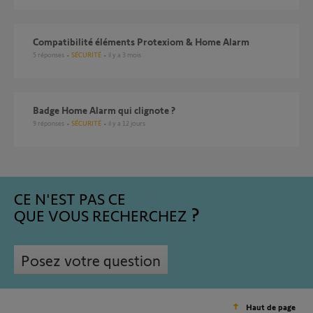
Compatibilité éléments Protexiom & Home Alarm
5
réponses
SÉCURITÉ
il y a 3 mois
Badge Home Alarm qui clignote ?
9
réponses
SÉCURITÉ
il y a 12 jours
CE N'EST PAS CE
QUE VOUS RECHERCHEZ
Posez votre question
Haut de page