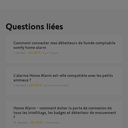
Questions liées
comment connecter mes détecteurs de fumée comptabile
somfy home alarm
1
réponse
SÉCURITÉ
il y a 17 jours
L'alarme Home Alarm est-elle compatible avec les petits
animaux ?
4
réponses
SÉCURITÉ
il y a environ un mois
Home Alarm - comment éviter la perte de connexion de
tous les intellitags, les badges et détecteur de mouvement
?
14
réponses
SÉCURITÉ
il y a 6 mois