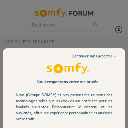
Particuliers
Professionnels
Forum
LES SUJETS SÉCURITÉ
Volet
Home Alarm Détecteur et relais
Continuer sans accepter →
Bonjour,
Portail
Existe t il un détecteur de mouvement extérieur compatible Home
Alarm ou quelqu'un aurait il tester celui d'intérieur en extérieur
(protégé bien sûr sous une terrasse, joint silicone....).
Garage
Nous respectons votre vie privée
Aussi pour les grandes maisons ou gros murs peut on mettre 2 relais?
Nous (Groupe SOMFY) et nos partenaires utilisons des
Merci pour vos réponses
Sécurité
technologies telles que les cookies sur notre site pour les
finalités suivantes: Personnaliser le contenu et les
Sébastien R.
publicités, offrir une expérience personnalisée et analyser
Domotique
il y a environ 5 ans
notre trafic.
Participer au fil de discussion