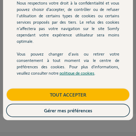
Nous respectons votre droit à la confidentialité et vous
Chauffage
Participer au fil de discussion
pouvez choisir d’accepter, de contrôler ou de refuser
l'utilisation de certains types de cookies ou certains
services proposés par des tiers. Le refus des cookies
Autres produits
n’affectera pas votre navigation sur le site Somfy
Réponses
cependant votre expérience utilisateur sera moins
optimale.
Bonjour Denis,
Vous pouvez changer d'avis ou retirer votre
Devis avec un pro
consentement à tout moment via le centre de
Avez-vous une réaction sonore ou visuelle lorsque vous insérez les piles
?
préférences des cookies. Pour plus d’informations,
veuillez consulter notre
politique de cookies
.
Bonne journée,
Contact
Thomas M.
il y a environ 5 ans
Boutique
TOUT ACCEPTER
Gérer mes préférences