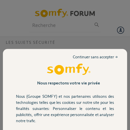
Particuliers
Professionnels
Forum
LES SUJETS SÉCURITÉ
Volet
alarme ne fonctionne pas après démontage
Continuer sans accepter →
suite déménagement
Portail
Bonjour,
cause déménagement je viens de remettre en place mon alarme
Garage
protexiom et rien ne fonctionne la centrale transmetteur ne
Nous respectons votre vie privée
fonctionne pas et je n'arrive pas à la réinitialiser
j'ai changé les piles mais rien
Nous (Groupe SOMFY) et nos partenaires utilisons des
Sécurité
merci de votre aide
technologies telles que les cookies sur notre site pour les
finalités suivantes: Personnaliser le contenu et les
Merci,
publicités, offrir une expérience personnalisée et analyser
Domotique
notre trafic.
denis G.
il y a environ 5 ans