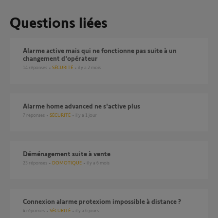
Questions liées
Alarme active mais qui ne fonctionne pas suite à un
changement d'opérateur
14
réponses
SÉCURITÉ
il y a 2 mois
Alarme home advanced ne s'active plus
7
réponses
SÉCURITÉ
il y a 1 jour
Déménagement suite à vente
23
réponses
DOMOTIQUE
il y a 6 mois
Connexion alarme protexiom impossible à distance ?
4
réponses
SÉCURITÉ
il y a 6 jours