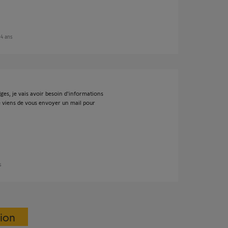
e 4 ans
ges, je vais avoir besoin d'informations
je viens de vous envoyer un mail pour
s
sion