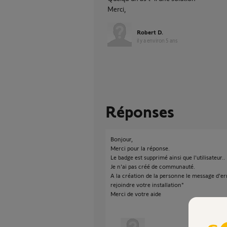
Merci,
Robert D.
il y a environ 5 ans
Réponses
Bonjour,
Merci pour la réponse.
Le badge est supprimé ainsi que l'utilisateur..
Je n'ai pas créé de communauté.
A la création de la personne le message d'erre
rejoindre votre installation"
Merci de votre aide