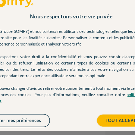
 ans
Inter
Nous respectons votre vie privée
Groupe SOMFY) et nos partenaires utilisons des technologies telles que les 
s envoyer les documents nécessaire pour le
re site pour les finalités suivantes: Personnaliser le contenu et les publicités
érience personnalisée et analyser notre trafic.
jouter peut se connecter sur l'application
 bas à gauche et sélectionner votre habitation
espectons votre droit à la confidentialité et vous pouvez choisir d’accep
ler ou de refuser l'utilisation de certains types de cookies ou certains s
és par des tiers. Le refus des cookies n’affectera pas votre navigation sur 
cependant votre expérience utilisateur sera moins optimale.
ouvez changer d'avis ou retirer votre consentement à tout moment via le ce
ns
ences des cookies. Pour plus d’informations, veuillez consulter notre
poli
s
.
nctionner depuis aujourd'hui. 3 badges en
er mes préférences
TOUT ACCEP
ion, j'ai réussi à tout réinstaller sauf les
 changer les piles rien n'y fait.