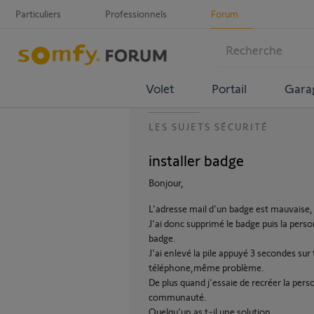
Particuliers
Professionnels
Forum
Volet
Portail
Gara
LES SUJETS SÉCURITÉ
installer badge
Bonjour,
L'adresse mail d'un badge est mauvaise, j
J'ai donc supprimé le badge puis la pers
badge.
J'ai enlevé la pile appuyé 3 secondes sur
téléphone,même problème.
De plus quand j'essaie de recréer la perso
communauté.
Quelqu'un as t-il une solution