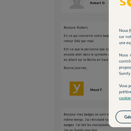
Robert D.
il y a environ 5
Bonjour Robert,
Nous (
En ce qui concerne votre badge, je peux vou
sur not
retour SAV par mail.
une exp
Est-ce que la personne que vous souhaitez ra
ensuite aller dans le symbole du bouclier en
Nous r
en allant sur la flèche en haut de l'écran ?
contrô
propos
Bonne journée,
Somfy 
Vous p
Maud F.
il y a environ 5 a
préfér
cookie
Bonjour mes badges se sont mis à ne plus fo
Gér
même temps. J'ai réinstallé toute mon installat
badges. J'ai fait les manipulation des touches,
J'ai un Somfy one plus.