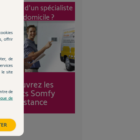
vention d'un spécialiste
à mon domicile ?
cookies
, offrir
ter, de
ervices
le site
Découvrez les
forfaits Somfy
ntre de
tique de
Assistance
TER