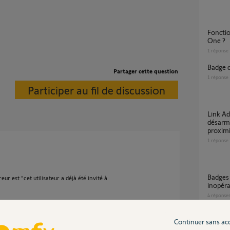
Fonctionnement badge récent sur Somfy
One ?
1
réponse
badge 
Partager cette question
1
réponse
Participer au fil de discussion
Link Advanced : pourquoi le mode nuit se
désarme
proximi
1
réponse
Badges alarme somfy home essential
ur est "cet utilisateur a déjà été invité à
inopéra
4
réponse
Continuer sans ac