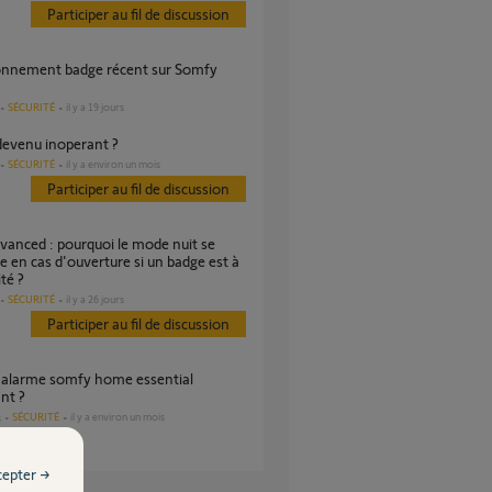
Participer au fil de discussion
SÉCURITÉ
il y a 19 jours
devenu inoperant ?
SÉCURITÉ
il y a environ un mois
Participer au fil de discussion
 en cas d'ouverture si un badge est à
té ?
SÉCURITÉ
il y a 26 jours
Participer au fil de discussion
nt ?
SÉCURITÉ
il y a environ un mois
s
cepter →