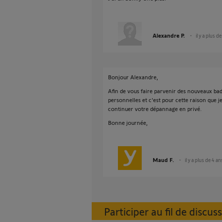
Alexandre P.
il y a plus d
Bonjour Alexandre,
Afin de vous faire parvenir des nouveaux bad
personnelles et c'est pour cette raison que 
continuer votre dépannage en privé.
Bonne journée,
Maud F.
il y a plus de 4 an
Participer au fil de discus