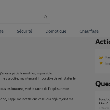
ge
Sécurité
Domotique
Chauffage
Acti
Par
Im
'ai essayé de la modifier, impossible.
onne associée, maintenant impossible de réinstaller le
Ques
 tous les boutons, vidé le cache de l'appli sur mon
nne, l'appli me notifie que celle-ci a déjà rejoint ma
Fonctionnement badges récents sur Somfy
One ?
1
réponse