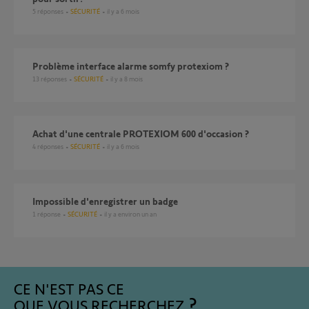
5
réponses
SÉCURITÉ
il y a 6 mois
Problème interface alarme somfy protexiom ?
13
réponses
SÉCURITÉ
il y a 8 mois
Achat d'une centrale PROTEXIOM 600 d'occasion ?
4
réponses
SÉCURITÉ
il y a 6 mois
Impossible d'enregistrer un badge
1
réponse
SÉCURITÉ
il y a environ un an
CE N'EST PAS CE
QUE VOUS RECHERCHEZ