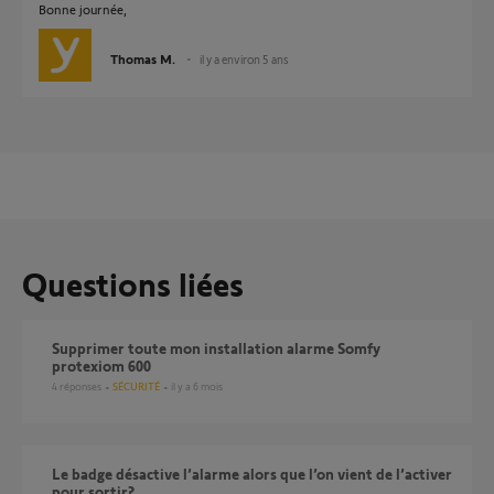
Bonne journée,
Thomas M.
il y a environ 5 ans
Questions liées
Supprimer toute mon installation alarme Somfy
protexiom 600
4
réponses
SÉCURITÉ
il y a 6 mois
Le badge désactive l’alarme alors que l’on vient de l’activer
pour sortir?