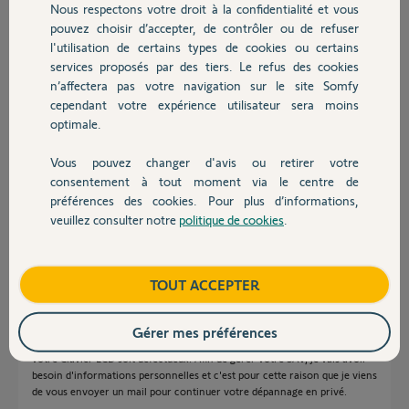
Nous respectons votre droit à la confidentialité et vous
enregistrement dans la liste des éléments du système depuis
Chauffage
pouvez choisir d’accepter, de contrôler ou de refuser
l'interface web.
l'utilisation de certains types de cookies ou certains
Est-ce un problème d'incompatibilité, un clavier défectueux ?
J'ai tout essayé mais rien à faire.
services proposés par des tiers. Le refus des cookies
Autres produits
n’affectera pas votre navigation sur le site Somfy
Merci,
cependant votre expérience utilisateur sera moins
optimale.
Olivier B.
il y a environ 5 ans
Vous pouvez changer d'avis ou retirer votre
Devis avec un pro
Participer au fil de discussion
consentement à tout moment via le centre de
préférences des cookies. Pour plus d’informations,
veuillez consulter notre
politique de cookies
.
Contact
Réponses
Boutique
TOUT ACCEPTER
Bonjour Olivier,
Gérer mes préférences
Je vous confirme que d'après ce que vous nous indiquez, il semblerait que
votre Clavier LCD soit défectueux. Afin de gérer votre SAV, je vais avoir
besoin d'informations personnelles et c'est pour cette raison que je viens
de vous envoyer un mail pour continuer votre dépannage en privé.