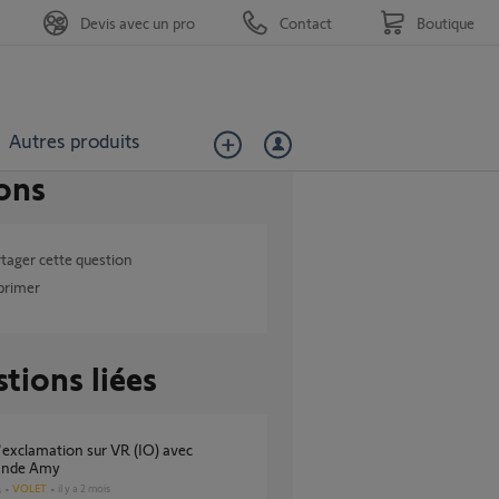
Devis avec un pro
Contact
Boutique
Autres produits
ons
tager cette question
primer
tions liées
nde Amy
VOLET
il y a 2 mois
s