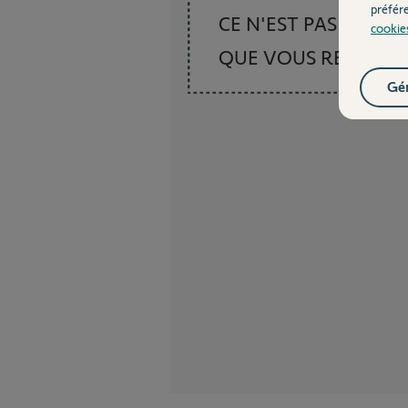
préfér
CE N'EST PAS CE
cookie
QUE VOUS RECHER
Gér