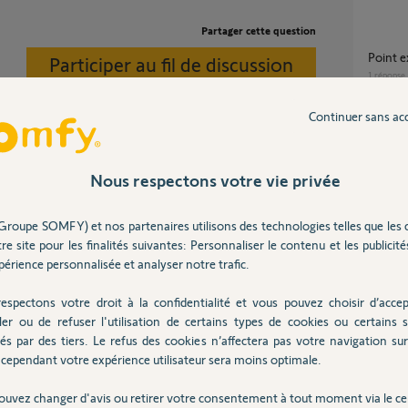
Partager cette question
Point 
Participer au fil de discussion
1
réponse
Continuer sans ac
Point d'exclamation nouveau volet roulant
velux ?
1
réponse
Nous respectons votre vie privée
lation.
ur votre Tahoma . Pour moi tout est
Groupe SOMFY) et nos partenaires utilisons des technologies telles que les 
bonjour point d'exclamation sur l'appli sur la
re site pour les finalités suivantes: Personnaliser le contenu et les publicités
fermetu
érience personnalisée et analyser notre trafic.
2
réponse
espectons votre droit à la confidentialité et vous pouvez choisir d’accep
on 5 ans
ler ou de refuser l'utilisation de certains types de cookies ou certains s
Comme
és par des tiers. Le refus des cookies n’affectera pas votre navigation sur 
1
réponse
cependant votre expérience utilisateur sera moins optimale.
ouvez changer d'avis ou retirer votre consentement à tout moment via le ce