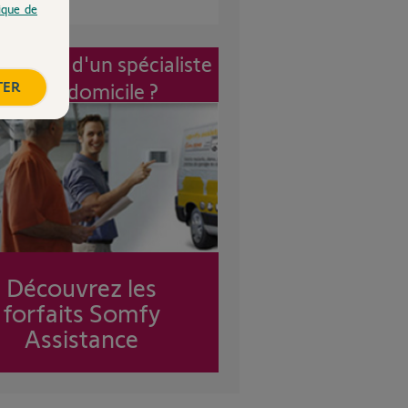
tique de
vention d'un spécialiste
TER
à mon domicile ?
Découvrez les
forfaits Somfy
Assistance