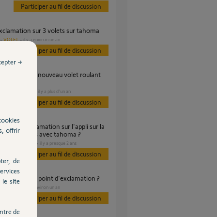
Participer au fil de discussion
exclamation sur 3 volets sur tahoma
VOLET
il y a environ un an
Participer au fil de discussion
cepter →
DOMOTIQUE
il y a plus d'un an
Participer au fil de discussion
cookies
, offrir
re des volets avec tahoma ?
DOMOTIQUE
il y a presque 2 ans
s
Participer au fil de discussion
ter, de
ervices
nt enlever le point d'exclamation ?
le site
VOLET
il y a environ un an
Participer au fil de discussion
ntre de