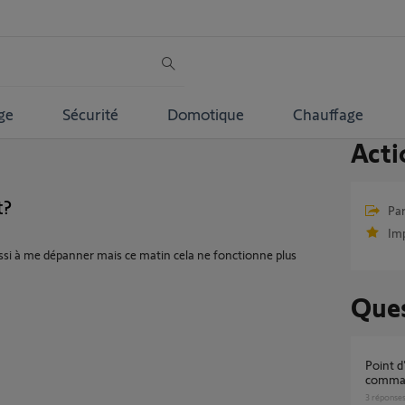
ge
Sécurité
Domotique
Chauffage
Acti
t?
Par
Im
ussi à me dépanner mais ce matin cela ne fonctionne plus
Ques
Point d'exclamation sur VR (IO) avec
comma
3
réponse