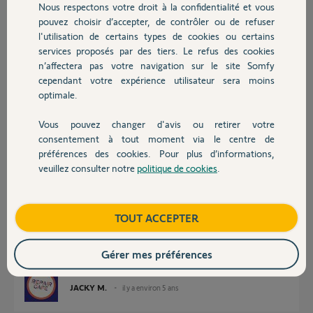
Merci d'avance pour votre réponse,
Nous respectons votre droit à la confidentialité et vous
Chauffage
pouvez choisir d’accepter, de contrôler ou de refuser
l'utilisation de certains types de cookies ou certains
services proposés par des tiers. Le refus des cookies
Autres produits
n’affectera pas votre navigation sur le site Somfy
cependant votre expérience utilisateur sera moins
optimale.
Matthieu G.
il y a environ 5 ans
Vous pouvez changer d'avis ou retirer votre
Participer au fil de discussion
Devis avec un pro
consentement à tout moment via le centre de
préférences des cookies. Pour plus d’informations,
veuillez consulter notre
politique de cookies
.
Contact
Réponses
Boutique
TOUT ACCEPTER
Bonsoir Matthieu.
Il y a une série qui a un problème.
Gérer mes préférences
Attendez qu'un Yello vous donne la procédure pour le SAV.
JACKY M.
il y a environ 5 ans