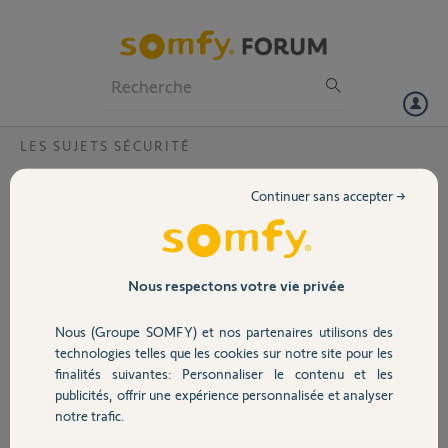
Particuliers
Professionnels
Forum
LES SUJETS SÉCURITÉ
Volet
Problème lentille somfy indoor
Continuer sans accepter →
Bonjour,
Portail
J'ai acheté chez Leroy merlin une camera somfy
indoor, il s'avère que la lentille était défectueuse,
Garage
Nous respectons votre vie privée
voir fichier joint. Le magasin me l'a donc
remplacé mais en installant la nouvelle, j'ai le
Nous (Groupe SOMFY) et nos partenaires utilisons des
même problème en pire. On m'a conseillé de
Sécurité
technologies telles que les cookies sur notre site pour les
contacter somfy. Que dois-je faire ? Ramener la
finalités suivantes: Personnaliser le contenu et les
camera pour la 3ème fois au magasin, sachant
publicités, offrir une expérience personnalisée et analyser
que si c'est un problème de série, je vais me
Domotique
notre trafic.
retrouver avec une 3ème camera défectueuse.