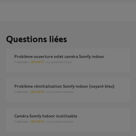
Questions liées
Problème ouverture volet caméra Somfy indoor
7
réponses
SÉCURITÉ
il y a environ 2 mois
Problème réinitialisation Somfy indoor (voyant bleu)
2
réponses
SÉCURITÉ
il y a environ un mois
Caméra Somfy Indoor inutilisable
5
réponses
SÉCURITÉ
il y a environ un mois