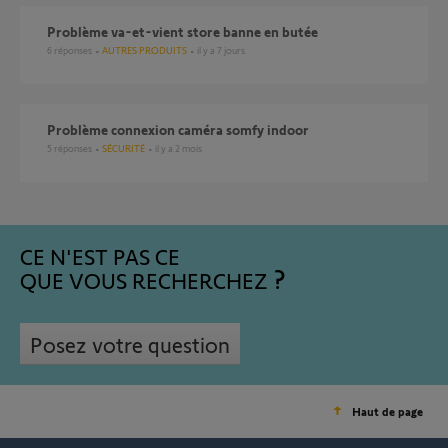
Problème va-et-vient store banne en butée
6
réponses
AUTRES PRODUITS
il y a 7 jours
Problème connexion caméra somfy indoor
5
réponses
SÉCURITÉ
il y a 2 mois
CE N'EST PAS CE
QUE VOUS RECHERCHEZ
Posez votre question
Haut de page