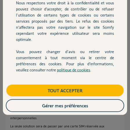
Nous respectons votre droit à la confidentialité et vous
Chauffage
edy P.
pouvez choisir d’accepter, de contrôler ou de refuser
il y a environ 5 ans
l'utilisation de certains types de cookies ou certains
Participer au fil de discussion
services proposés par des tiers. Le refus des cookies
Autres produits
n’affectera pas votre navigation sur le site Somfy
cependant votre expérience utilisateur sera moins
optimale.
Réponses
Vous pouvez changer d'avis ou retirer votre
Devis avec un pro
consentement à tout moment via le centre de
Bonjour Edy,
préférences des cookies. Pour plus d’informations,
Je vous informe que FREE fait la chasse aux équipements qui utilisent leur
veuillez consulter notre
politique de cookies
.
Contact
carte SIM dans un système automatique d'envoi de SMS et donc en
communication Machine to Machine. Ce qui fait que l'envoi de SMS ne
fonctionne pas ou fonctionne de manière aléatoire.
Boutique
TOUT ACCEPTER
En effet, Free bloque l'IMEI de la Centrale/Transmetteur et rend
impossible sa connexion à leur réseau GSM. Cette carte SIM
fonctionnera dans un autre équipement, mais plus dans cette Centrale.
Gérer mes préférences
Free se défend par le fait qu'il est clairement inscrit dans leur contrat que
cette carte SIM est réservée à un usage pour des communications
interpersonnelles.
La seule solution sera de passer par une carte SIM réservée aux