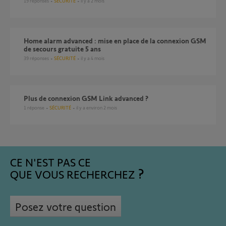
19
réponses
SÉCURITÉ
il y a 2 mois
Home alarm advanced : mise en place de la connexion GSM
de secours gratuite 5 ans
39
réponses
SÉCURITÉ
il y a 4 mois
Plus de connexion GSM Link advanced ?
1
réponse
SÉCURITÉ
il y a environ 2 mois
CE N'EST PAS CE
QUE VOUS RECHERCHEZ
Posez votre question