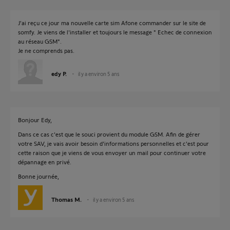
J'ai reçu ce jour ma nouvelle carte sim Afone commander sur le site de
somfy. Je viens de l'installer et toujours le message " Echec de connexion
au réseau GSM".
Je ne comprends pas.
edy P.
il y a environ 5 ans
Bonjour Edy,
Dans ce cas c'est que le souci provient du module GSM. Afin de gérer
votre SAV, je vais avoir besoin d'informations personnelles et c'est pour
cette raison que je viens de vous envoyer un mail pour continuer votre
dépannage en privé.
Bonne journée,
Thomas M.
il y a environ 5 ans