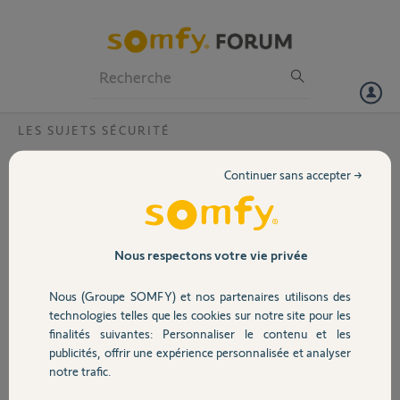
Particuliers
Professionnels
Forum
LES SUJETS SÉCURITÉ
Volet
Problème de connection GSM?
Continuer sans accepter →
Bonjour,
Portail
mon alarme fonctionnait correctement mais depuis quelques jours je
n'ai plus de connexion réseau GSM. Jai une puce free à 2 euros.
J'ai effectué les tests suivant et voici les résultats
Garage
Nous respectons votre vie privée
code9972 Batt GSM OK
charge 100 sect ok
Nous (Groupe SOMFY) et nos partenaires utilisons des
code 9995
Sécurité
technologies telles que les cookies sur notre site pour les
etat 51 NIV 100
finalités suivantes: Personnaliser le contenu et les
J'ai vérifier également le matériel et tout est ok
publicités, offrir une expérience personnalisée et analyser
Domotique
notre trafic.
Merci pour votre aide.