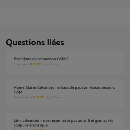
Questions liées
Problème de connexion GSM ?
9
réponses
SÉCURITÉ
il y a 7 mois
Home Alarm Advanced ne bascule pas sur réseau secours
GSM
11
réponses
SÉCURITÉ
il y a 27 jours
Link advanced ne se reconnecte pas au wifi ni gsm après
coupure électrique