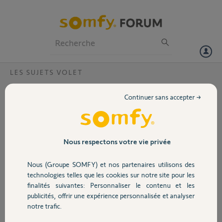
Particuliers
Professionnels
Forum
LES SUJETS VOLET
Volet
L'identification des equipements io
Continuer sans accepter →
homecontrol a échoué.
Portail
Bonjour,
Mes VR fonctionnent parfaitement et étaient reconnus par Tahoma,
Garage
idem pour les stores externes. Suite à un réglage de fin de course par
Nous respectons votre vie privée
le poseur, un store a été déconnecté. Depuis, impossible de le faire
reconnaitre par Tahoma, toujours ce message "somfy tahoma
Nous (Groupe SOMFY) et nos partenaires utilisons des
Sécurité
l'identification des equipements io homecontrol a échoué". Que dois
technologies telles que les cookies sur notre site pour les
je faire?
finalités suivantes: Personnaliser le contenu et les
Merci,
publicités, offrir une expérience personnalisée et analyser
Domotique
notre trafic.
Stephanie A.