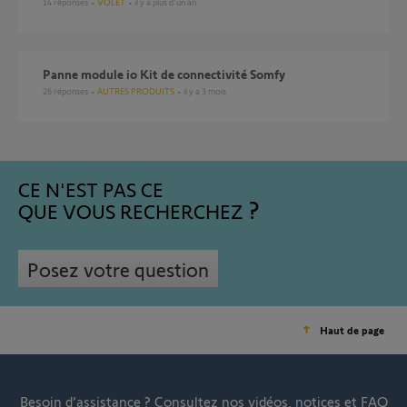
14
réponses
VOLET
il y a plus d'un an
Panne module io Kit de connectivité Somfy
26
réponses
AUTRES PRODUITS
il y a 3 mois
CE N'EST PAS CE
QUE VOUS RECHERCHEZ
Posez votre question
Haut de page
Besoin d’assistance ?
Consultez nos vidéos, notices et FAQ