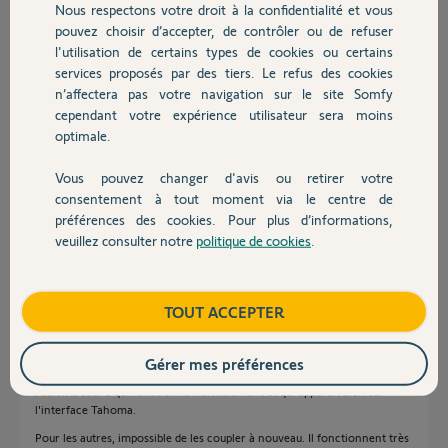
il y a environ 5 ans
Nous respectons votre droit à la confidentialité et vous
Chauffage
Participer au fil de discussion
pouvez choisir d’accepter, de contrôler ou de refuser
l'utilisation de certains types de cookies ou certains
services proposés par des tiers. Le refus des cookies
Autres produits
n’affectera pas votre navigation sur le site Somfy
Réponses
cependant votre expérience utilisateur sera moins
optimale.
Bonjour Stephanie,
Vous pouvez changer d'avis ou retirer votre
Devis avec un pro
Ce store est toujours présent dans votre tahoma ou a t-il ete supprimer.
consentement à tout moment via le centre de
Bonne journée.
préférences des cookies. Pour plus d’informations,
veuillez consulter notre
politique de cookies
.
Contact
Nicolas F.
il y a environ 5 ans
Boutique
TOUT ACCEPTER
Bonjour,
Gérer mes préférences
je rencontre actuellement le même soucis avec l'ensemble de mes volets
roulants sauf 1 qui fonctionne normalement et qui apparait bien sur
l'interface Tahoma.
Pour les autres, impossible de les coupler à nouveau. Il fonctionnent très