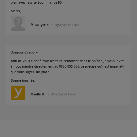
bien avec leur télécommande IO.
Merci,
Anonyme
il y a plus de 4 ans
Bonjour Grégory,
Afin de vous aider à tous les faire remonter dans le boîtier, je vous invite
à nous joindre directement au 0820 055 055. Je précise qu'il est impératif
que vous soyez sur place.
Bonne journée,
Gaëlle B.
il y a plus de 4 ans