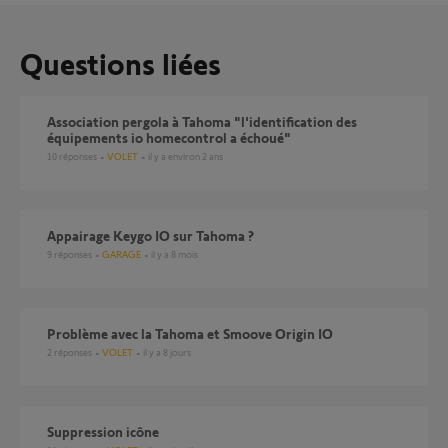
Questions liées
Association pergola à Tahoma "l'identification des
équipements io homecontrol a échoué"
10
réponses
VOLET
il y a environ 2 ans
Appairage Keygo IO sur Tahoma ?
9
réponses
GARAGE
il y a 8 mois
Problème avec la Tahoma et Smoove Origin IO
2
réponses
VOLET
il y a 8 jours
Suppression icône