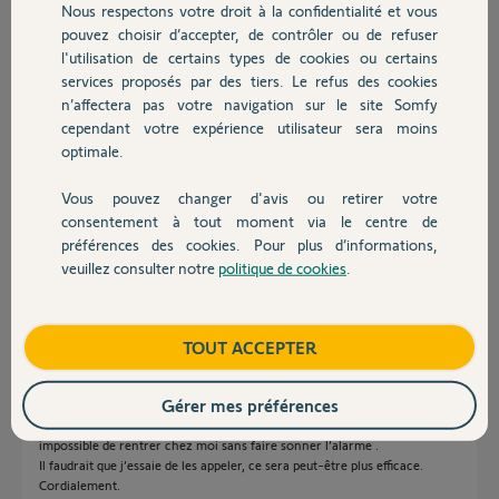
Nous respectons votre droit à la confidentialité et vous
Chauffage
pouvez choisir d’accepter, de contrôler ou de refuser
l'utilisation de certains types de cookies ou certains
Réponses
services proposés par des tiers. Le refus des cookies
Autres produits
n’affectera pas votre navigation sur le site Somfy
cependant votre expérience utilisateur sera moins
optimale.
Bonsoir Tanguy
En attendant qu'un Yello prenne en compte votre demande de SAV,
utilisez votre smartphone pour activer l'alarme.
Vous pouvez changer d'avis ou retirer votre
Devis avec un pro
consentement à tout moment via le centre de
préférences des cookies. Pour plus d’informations,
JACKY M.
il y a environ 5 ans
veuillez consulter notre
politique de cookies
.
Contact
Boutique
TOUT ACCEPTER
Bonjour et merci pour votre réponse. Effectivement j’attends qu’un yello
prenne la main mais apparemment au bout de 8 jours et 2 messages ils
n’ont pas l’air motivés.
Gérer mes préférences
L’application c’est bien, quand elle n’est pas plantée. J’ai eu une coupure
de Wifi récemment, donc pas d’application, pas de badge…donc
impossible de rentrer chez moi sans faire sonner l’alarme .
Il faudrait que j’essaie de les appeler, ce sera peut-être plus efficace.
Cordialement.