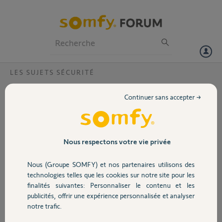
Particuliers
Professionnels
Forum
LES SUJETS SÉCURITÉ
Volet
Problème badge HS?
Continuer sans accepter →
Bonjour,
Portail
Mon badge est HS. Plus de son, plus de clignotements, malgré une
pile neuve. je ne peux donc plus activer ou désactiver mon alarme.
Garage
Nous respectons votre vie privée
Que puis-je faire?
Nous (Groupe SOMFY) et nos partenaires utilisons des
Sécurité
Merci,
technologies telles que les cookies sur notre site pour les
finalités suivantes: Personnaliser le contenu et les
publicités, offrir une expérience personnalisée et analyser
Tanguy R.
Domotique
notre trafic.
il y a environ 5 ans
Participer au fil de discussion