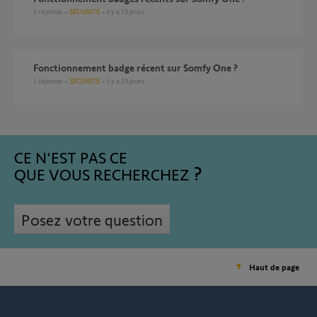
1
réponse
SÉCURITÉ
il y a 19 jours
Fonctionnement badge récent sur Somfy One ?
1
réponse
SÉCURITÉ
il y a 19 jours
CE N'EST PAS CE
QUE VOUS RECHERCHEZ
Posez votre question
Haut de page