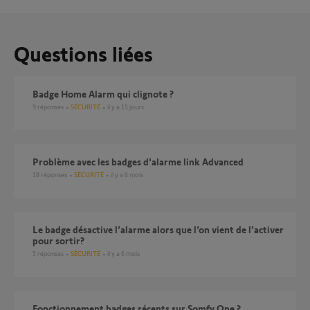
Questions liées
Badge Home Alarm qui clignote ?
9
réponses
SÉCURITÉ
il y a 15 jours
Problème avec les badges d'alarme link Advanced
18
réponses
SÉCURITÉ
il y a 6 mois
Le badge désactive l’alarme alors que l’on vient de l’activer
pour sortir?
5
réponses
SÉCURITÉ
il y a 6 mois
Fonctionnement badges récents sur Somfy One ?