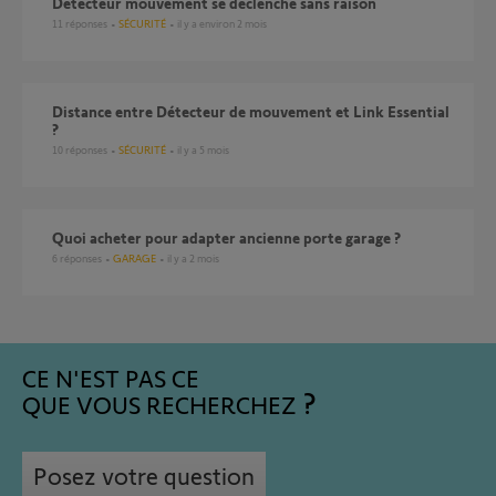
Détecteur mouvement se déclenche sans raison
11
réponses
SÉCURITÉ
il y a environ 2 mois
Distance entre Détecteur de mouvement et Link Essential
?
10
réponses
SÉCURITÉ
il y a 5 mois
Quoi acheter pour adapter ancienne porte garage ?
6
réponses
GARAGE
il y a 2 mois
CE N'EST PAS CE
QUE VOUS RECHERCHEZ
Posez votre question