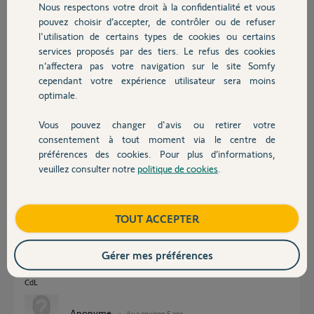
Merci pour votre aide.
Nous respectons votre droit à la confidentialité et vous
Chauffage
pouvez choisir d’accepter, de contrôler ou de refuser
l'utilisation de certains types de cookies ou certains
Claude D.
services proposés par des tiers. Le refus des cookies
Autres produits
il y a environ 5 ans
n’affectera pas votre navigation sur le site Somfy
Participer au fil de discussion
cependant votre expérience utilisateur sera moins
optimale.
Réponses
Vous pouvez changer d'avis ou retirer votre
Devis avec un pro
consentement à tout moment via le centre de
préférences des cookies. Pour plus d’informations,
veuillez consulter notre
politique de cookies
.
Bonjour,
Contact
Est-ce que vous pouvez ouvrir et fermer la porte par appui sur le bouton
du Freeroll ?
Boutique
TOUT ACCEPTER
Si oui, commencez par changer la pile de l'émetteur XSE au bas de la
porte, puis supprimez-le du Freeroll et affectez-le à nouveau.
Attention, pile 3.6v.
Gérer mes préférences
L'usage de la manivelle est proscrit si le Freeroll est sous tension 230v.
CdL
Anonyme
il y a environ 5 ans