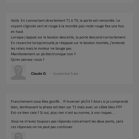
Voilà. En connectant directement T1 à T9, la porte est remontée. Le
voyant clignote vert et rouge à la montée puis reste rouge fixe une fois
en haut.
Lorsque j'appuie sur le bouton descente, la porte descend correctement.
En revanche lorsqu'ensuite je réappuie sur le bouton montée, j'entends
les relais mais le moteur ne bouge pas.
Manifestement un pb électronique non ?
Qu'en pensez-vous ?
Claude D.
il y a environ 5 ans
Franchement vous êtes gonflé....!!! Inverser ph/nt ? Alors si je comprends
bien, dorénavant la phase est bien sur T1 mais avec un câble bleu ????
Est-ce bien cela ? Si oui, plus rien n'est au norme, à vos risques.....
Vous ne m'avez toujours pas répondu concernant les deux ponts, sans
ces réponses on ne peut pas continuer.