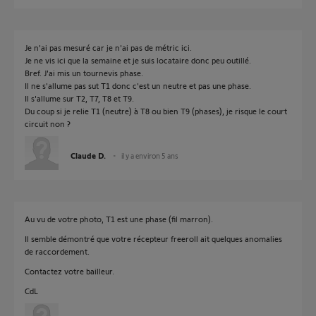
Je n'ai pas mesuré car je n'ai pas de métric ici.
Je ne vis ici que la semaine et je suis locataire donc peu outillé.
Bref. J'ai mis un tournevis phase.
Il ne s'allume pas sut T1 donc c'est un neutre et pas une phase.
Il s'allume sur T2, T7, T8 et T9.
Du coup si je relie T1 (neutre) à T8 ou bien T9 (phases), je risque le court
circuit non ?
Claude D.
il y a environ 5 ans
Au vu de votre photo, T1 est une phase (fil marron).
Il semble démontré que votre récepteur freeroll ait quelques anomalies
de raccordement.
Contactez votre bailleur.
CdL