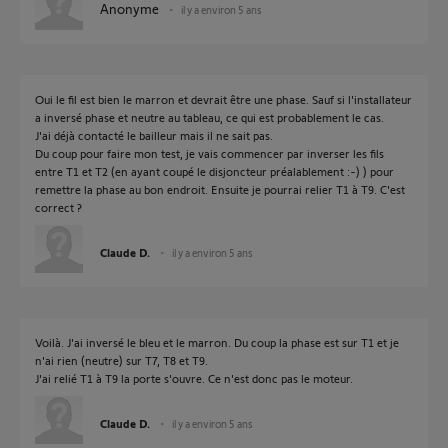
Anonyme
il y a environ 5 ans
Oui le fil est bien le marron et devrait être une phase. Sauf si l'installateur
a inversé phase et neutre au tableau, ce qui est probablement le cas.
J'ai déjà contacté le bailleur mais il ne sait pas.
Du coup pour faire mon test, je vais commencer par inverser les fils
entre T1 et T2 (en ayant coupé le disjoncteur préalablement :-) ) pour
remettre la phase au bon endroit. Ensuite je pourrai relier T1 à T9. C'est
correct ?
Claude D.
il y a environ 5 ans
Voilà. J'ai inversé le bleu et le marron. Du coup la phase est sur T1 et je
n'ai rien (neutre) sur T7, T8 et T9.
J'ai relié T1 à T9 la porte s'ouvre. Ce n'est donc pas le moteur.
Claude D.
il y a environ 5 ans