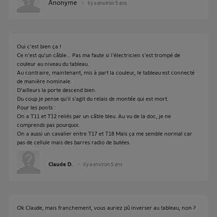
Anonyme
il y a environ 5 ans
Oui c'est bien ça !
Ce n'est qu'un câble... Pas ma faute si l'électricien s'est trompé de
couleur au niveau du tableau.
Au contraire, maintenant, mis à part la couleur, le tableau est connecté
de manière nominale.
D'ailleurs la porte descend bien.
Du coup je pense qu'il s'agit du relais de montée qui est mort.
Pour les ponts :
On a T11 et T12 reliés par un câble bleu. Au vu de la doc, je ne
comprends pas pourquoi.
On a aussi un cavalier entre T17 et T18 Mais ça me semble normal car
pas de cellule mais des barres radio de butées.
Claude D.
il y a environ 5 ans
Ok Claude, mais franchement, vous auriez pû inverser au tableau, non ?