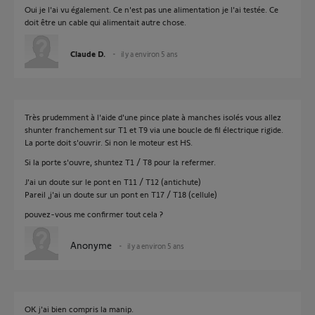
Oui je l'ai vu également. Ce n'est pas une alimentation je l'ai testée. Ce
doit être un cable qui alimentait autre chose.
Claude D.
il y a environ 5 ans
Très prudemment à l'aide d'une pince plate à manches isolés vous allez
shunter franchement sur T1 et T9 via une boucle de fil électrique rigide.
La porte doit s'ouvrir. Si non le moteur est HS.
Si la porte s'ouvre, shuntez T1 / T8 pour la refermer.
J'ai un doute sur le pont en T11 / T12 (antichute)
Pareil ,j'ai un doute sur un pont en T17 / T18 (cellule)
pouvez-vous me confirmer tout cela ?
Anonyme
il y a environ 5 ans
OK j'ai bien compris la manip.