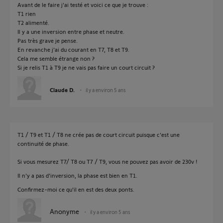
Avant de le faire j'ai testé et voici ce que je trouve :
T1 rien
T2 alimenté.
Il y a une inversion entre phase et neutre.
Pas très grave je pense.
En revanche j'ai du courant en T7, T8 et T9.
Cela me semble étrange non ?
Si je relis T1 à T9 je ne vais pas faire un court circuit ?
Claude D.
il y a environ 5 ans
T1 / T9 et T1 / T8 ne crée pas de court circuit puisque c'est une
continuité de phase.
Si vous mesurez T7/ T8 ou T7 / T9, vous ne pouvez pas avoir de 230v !
Il n'y a pas d'inversion, la phase est bien en T1.
Confirmez-moi ce qu'il en est des deux ponts.
Anonyme
il y a environ 5 ans