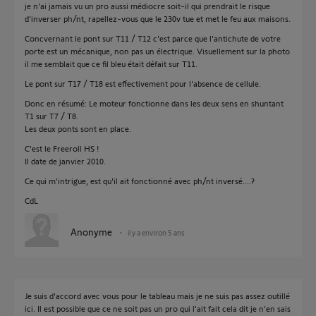
je n'ai jamais vu un pro aussi médiocre soit-il qui prendrait le risque
d'inverser ph/nt, rapellez-vous que le 230v tue et met le feu aux maisons.
Concvernant le pont sur T11 / T12 c'est parce que l'antichute de votre
porte est un mécanique, non pas un électrique. Visuellement sur la photo
il me semblait que ce fil bleu était défait sur T11.
Le pont sur T17 / T18 est effectivement pour l'absence de cellule.
Donc en résumé: Le moteur fonctionne dans les deux sens en shuntant
T1 sur T7 / T8.
Les deux ponts sont en place.
C'est le Freeroll HS !
Il date de janvier 2010.
Ce qui m'intrigue, est qu'il ait fonctionné avec ph/nt inversé....?
CdL
Anonyme
il y a environ 5 ans
Je suis d'accord avec vous pour le tableau mais je ne suis pas assez outillé
ici. Il est possible que ce ne soit pas un pro qui l'ait fait cela dit je n'en sais