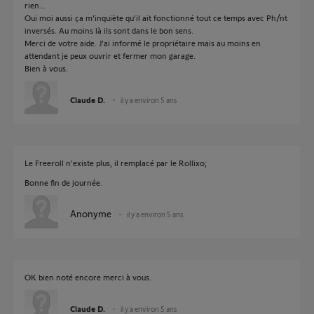
rien...
Oui moi aussi ça m'inquiète qu'il ait fonctionné tout ce temps avec Ph/nt
inversés. Au moins là ils sont dans le bon sens.
Merci de votre aide. J'ai informé le propriétaire mais au moins en
attendant je peux ouvrir et fermer mon garage.
Bien à vous.
Claude D.
il y a environ 5 ans
Le Freeroll n'existe plus, il remplacé par le Rollixo;
Bonne fin de journée.
Anonyme
il y a environ 5 ans
OK bien noté encore merci à vous.
Claude D.
il y a environ 5 ans