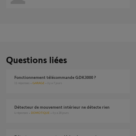
Questions liées
Fonctionnement télécommande GDK3000 ?
11
réponses
GARAGE
il y a 7 jours
Détecteur de mouvement intérieur ne détecte rien
4
réponses
DOMOTIQUE
il y a 28 jours