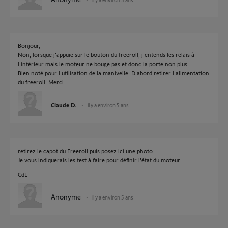
Bonjour,
Non, lorsque j'appuie sur le bouton du freeroll, j'entends les relais à
l'intérieur mais le moteur ne bouge pas et donc la porte non plus.
Bien noté pour l'utilisation de la manivelle. D'abord retirer l'alimentation
du freeroll. Merci.
Claude D.
il y a environ 5 ans
retirez le capot du Freeroll puis posez ici une photo.
Je vous indiquerais les test à faire pour définir l'état du moteur.
CdL
Anonyme
il y a environ 5 ans