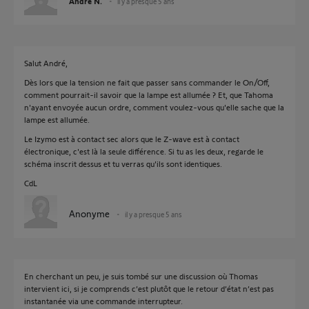
André N.
il y a presque 5 ans
Salut André,
Dès lors que la tension ne fait que passer sans commander le On/Off,
comment pourrait-il savoir que la lampe est allumée ? Et, que Tahoma
n'ayant envoyée aucun ordre, comment voulez-vous qu'elle sache que la
lampe est allumée.
Le Izymo est à contact sec alors que le Z-wave est à contact
électronique, c'est là la seule différence. Si tu as les deux, regarde le
schéma inscrit dessus et tu verras qu'ils sont identiques.
CdL
Anonyme
il y a presque 5 ans
En cherchant un peu, je suis tombé sur une discussion où Thomas
intervient ici, si je comprends c’est plutôt que le retour d’état n’est pas
instantanée via une commande interrupteur.