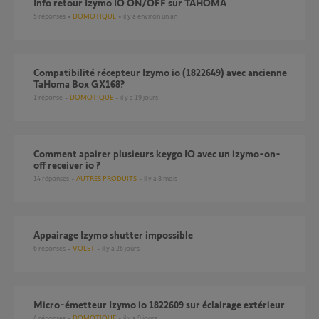
Info retour Izymo IO ON/OFF sur TAHOMA
5
réponses
DOMOTIQUE
il y a environ un an
Compatibilité récepteur Izymo io (1822649) avec ancienne
TaHoma Box GX168?
1
réponse
DOMOTIQUE
il y a 19 jours
Comment apairer plusieurs keygo IO avec un izymo-on-
off receiver io ?
14
réponses
AUTRES PRODUITS
il y a 8 mois
Appairage Izymo shutter impossible
6
réponses
VOLET
il y a 26 jours
Micro-émetteur Izymo io 1822609 sur éclairage extérieur
4
réponses
DOMOTIQUE
il y a 9 jours