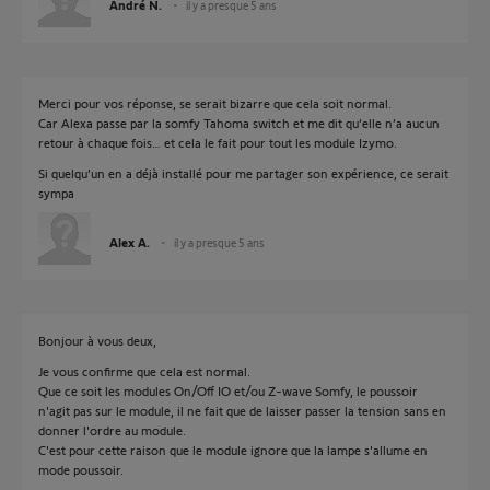
André N.
il y a presque 5 ans
Merci pour vos réponse, se serait bizarre que cela soit normal.
Car Alexa passe par la somfy Tahoma switch et me dit qu’elle n’a aucun
retour à chaque fois… et cela le fait pour tout les module Izymo.
Si quelqu’un en a déjà installé pour me partager son expérience, ce serait
sympa
Alex A.
il y a presque 5 ans
Bonjour à vous deux,
Je vous confirme que cela est normal.
Que ce soit les modules On/Off IO et/ou Z-wave Somfy, le poussoir
n'agit pas sur le module, il ne fait que de laisser passer la tension sans en
donner l'ordre au module.
C'est pour cette raison que le module ignore que la lampe s'allume en
mode poussoir.