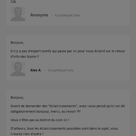
CdL
Anonyme
il y a presque 5 ans
Bonjour,
Il n'y a pas d'expert somfy qui passe par ici pour nous éclairé sur le retour
d'info des Izymo ?
Alex A.
il y a presque 5 ans
Bonjour,
Avant de demander des "éclaircissements", avez-vous pensé qu'ici on dit
obligatoirement bonjour, merci, au revoir !!!!
Vous n'êtes pas au bistrot du coin ici !
D'ailleurs, tous les éclaircissements possibles sont dans le sujet, vous
n'aurez rien d'autre !