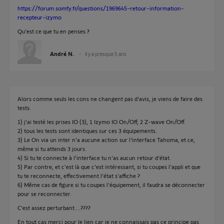
https://forum.somfy.fr/questions/1969645-retour-information-
recepteur-izymo
Qu’est ce que tu en penses ?
André N.
il y a presque 5 ans
Alors comme seuls les cons ne changent pas d'avis, je viens de faire des
tests.
1) j'ai testé les prises IO (3), 1 Izymo IO On/Off, 2 Z-wave On/Off.
2) tous les tests sont identiques sur ces 3 équipements.
3) Le On via un inter n'a aucune action sur l'interface Tahoma, et ce,
même si tu attends 3 jours.
4) Si tu te connecte à l'interface tu n'as aucun retour d'état.
5) Par contre, et c'est là que c'est intéressant, si tu coupes l'appli et que
tu te reconnecte, effectivement l'état s'affiche ?
6) Même cas de figure si tu coupes l'équipement, il faudra se déconnecter
pour se reconnecter.
C'est assez perturbant....????
En tout cas merci pour le lien car je ne connaissais pas ce principe pas