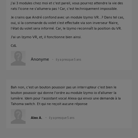
j'ai 3 modules chez moi et c'est pareil, vous pourrez attendre la vie des
rats l'icone ne s'allumera pas ! Car, c'est techniquement impossible.
Je crains que André confond avec un module Izymo VR...? Dans tel cas,
oui, si la commande du volet s'est effectuée via son inverseur filaire,
l'état du volet sera informé. Car, le Izymo reconnaît la position du VR.
J'ai un Izymo VR, et, il fonctionne bien ainsi.
CdL
Anonyme
il y a presque 5 ans
Bah non, c’est un bouton poussoir pas un interrupteur c’est bien le
bouton poussoir qui donne l’ordre au module Izymo io d’allumer la
lumière. Idem pour l’assistant vocal Alexa qui envoi une demande à la
Tahoma switch. Et qui ne reçoit aucune réponse
Alex A.
il y a presque 5 ans