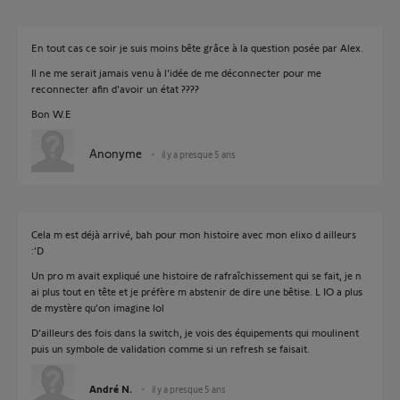
En tout cas ce soir je suis moins bête grâce à la question posée par Alex.
Il ne me serait jamais venu à l'idée de me déconnecter pour me
reconnecter afin d'avoir un état ????
Bon W.E
Anonyme
il y a presque 5 ans
Cela m est déjà arrivé, bah pour mon histoire avec mon elixo d ailleurs
:’D
Un pro m avait expliqué une histoire de rafraîchissement qui se fait, je n
ai plus tout en tête et je préfère m abstenir de dire une bêtise. L IO a plus
de mystère qu’on imagine lol
D’ailleurs des fois dans la switch, je vois des équipements qui moulinent
puis un symbole de validation comme si un refresh se faisait.
André N.
il y a presque 5 ans