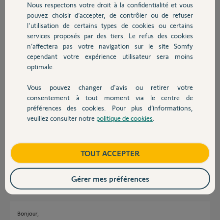
Nous respectons votre droit à la confidentialité et vous
Chauffage
pouvez choisir d’accepter, de contrôler ou de refuser
Si je pilote la lumière via Alexa, la lumière s’éteind ou s’allume sans
l'utilisation de certains types de cookies ou certains
problème, mais Alexa m’informe que la lumière ne répond pas….
services proposés par des tiers. Le refus des cookies
Autres produits
Et l’état sur l’application somfy ne se met pas à jours.
n’affectera pas votre navigation sur le site Somfy
cependant votre expérience utilisateur sera moins
Pour information j’ai une box Tahoma switch acheté récemment.
optimale.
Avez vous une solution ?
Vous pouvez changer d'avis ou retirer votre
Devis avec un pro
Merci d’avance
consentement à tout moment via le centre de
préférences des cookies. Pour plus d’informations,
veuillez consulter notre
politique de cookies
.
Alex A.
Contact
il y a presque 5 ans
Participer au fil de discussion
Boutique
TOUT ACCEPTER
Gérer mes préférences
Réponses
Bonjour,