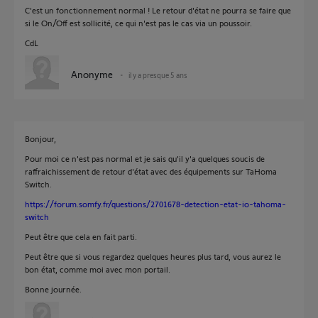
C'est un fonctionnement normal ! Le retour d'état ne pourra se faire que
si le On/Off est sollicité, ce qui n'est pas le cas via un poussoir.
CdL
Anonyme
il y a presque 5 ans
Bonjour,
Pour moi ce n'est pas normal et je sais qu'il y'a quelques soucis de
raffraichissement de retour d'état avec des équipements sur TaHoma
Switch.
https://forum.somfy.fr/questions/2701678-detection-etat-io-tahoma-
switch
Peut être que cela en fait parti.
Peut être que si vous regardez quelques heures plus tard, vous aurez le
bon état, comme moi avec mon portail.
Bonne journée.