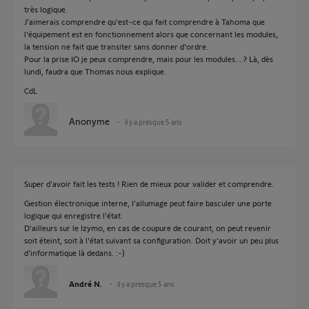
très logique.
J'aimerais comprendre qu'est-ce qui fait comprendre à Tahoma que
l'équipement est en fonctionnement alors que concernant les modules,
la tension ne fait que transiter sans donner d'ordre.
Pour la prise IO je peux comprendre, mais pour les modules....? Là, dès
lundi, faudra que Thomas nous explique.
CdL
Anonyme
il y a presque 5 ans
Super d'avoir fait les tests ! Rien de mieux pour valider et comprendre.
Gestion électronique interne, l'allumage peut faire basculer une porte
logique qui enregistre l'état.
D'ailleurs sur le Izymo, en cas de coupure de courant, on peut revenir
soit éteint, soit à l'état suivant sa configuration. Doit y'avoir un peu plus
d'informatique là dedans. :-)
André N.
il y a presque 5 ans