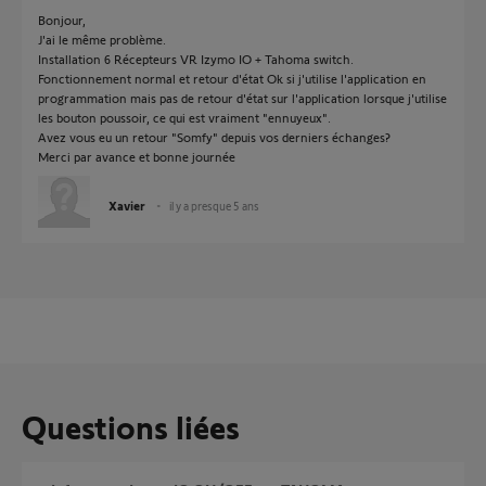
Bonjour,
J'ai le même problème.
Installation 6 Récepteurs VR Izymo IO + Tahoma switch.
Fonctionnement normal et retour d'état Ok si j'utilise l'application en
programmation mais pas de retour d'état sur l'application lorsque j'utilise
les bouton poussoir, ce qui est vraiment "ennuyeux".
Avez vous eu un retour "Somfy" depuis vos derniers échanges?
Merci par avance et bonne journée
Xavier
il y a presque 5 ans
Questions liées