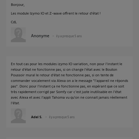
Bonjour,
Les module Izymo IO et Z-wave offrent le retour d'état !
CdL
Anonyme
il y a presque 5 ans
En tout cas pour les modules izymo IO variation, non pour l'instant le
retour d'état ne fonctionne pas, si on change l'état avec le Bouton
Poussoir mural le retour d'état ne fonctionne pas, si on tente de
commander vocalement via Alexa on a le message "l'appareil ne réponds
pas". Donc pour l'instant ça ne fonctionne pas, en espérant que ce soit
très rapidement corrigé par Somfy car c'est juste inutilisable en l'état
avec Alexa et avec l'appli Tahoma vu qu'on ne connait jamais réellement
l'état.
Adel S.
il y a presque 5 ans