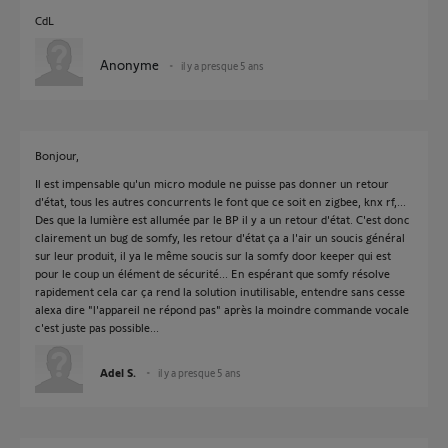
CdL
Anonyme
il y a presque 5 ans
Bonjour,
Il est impensable qu'un micro module ne puisse pas donner un retour
d'état, tous les autres concurrents le font que ce soit en zigbee, knx rf,...
Des que la lumière est allumée par le BP il y a un retour d'état. C'est donc
clairement un bug de somfy, les retour d'état ça a l'air un soucis général
sur leur produit, il ya le même soucis sur la somfy door keeper qui est
pour le coup un élément de sécurité... En espérant que somfy résolve
rapidement cela car ça rend la solution inutilisable, entendre sans cesse
alexa dire "l'appareil ne répond pas" après la moindre commande vocale
c'est juste pas possible...
Adel S.
il y a presque 5 ans