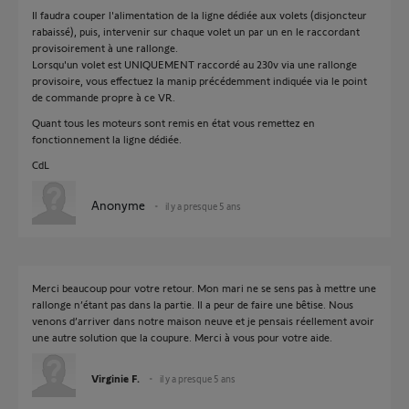
Il faudra couper l'alimentation de la ligne dédiée aux volets (disjoncteur
rabaissé), puis, intervenir sur chaque volet un par un en le raccordant
provisoirement à une rallonge.
Lorsqu'un volet est UNIQUEMENT raccordé au 230v via une rallonge
provisoire, vous effectuez la manip précédemment indiquée via le point
de commande propre à ce VR.
Quant tous les moteurs sont remis en état vous remettez en
fonctionnement la ligne dédiée.
CdL
Anonyme
il y a presque 5 ans
Merci beaucoup pour votre retour. Mon mari ne se sens pas à mettre une
rallonge n’étant pas dans la partie. Il a peur de faire une bêtise. Nous
venons d’arriver dans notre maison neuve et je pensais réellement avoir
une autre solution que la coupure. Merci à vous pour votre aide.
Virginie F.
il y a presque 5 ans