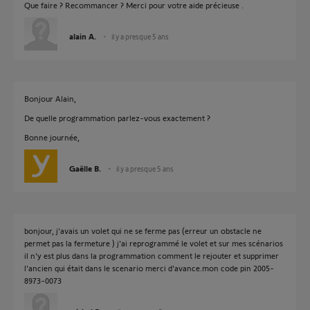
Que faire ? Recommancer ? Merci pour votre aide précieuse .
alain A.
il y a presque 5 ans
Bonjour Alain,
De quelle programmation parlez-vous exactement ?
Bonne journée,
Gaëlle B.
il y a presque 5 ans
bonjour, j'avais un volet qui ne se ferme pas (erreur un obstacle ne
permet pas la fermeture ) j'ai reprogrammé le volet et sur mes scénarios
il n'y est plus dans la programmation comment le rejouter et supprimer
l'ancien qui était dans le scenario merci d'avance.mon code pin 2005-
8973-0073