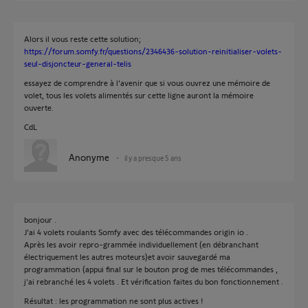
Alors il vous reste cette solution;
https://forum.somfy.fr/questions/2346436-solution-reinitialiser-volets-
seul-disjoncteur-general-telis
essayez de comprendre à l'avenir que si vous ouvrez une mémoire de
volet, tous les volets alimentés sur cette ligne auront la mémoire
ouverte.
CdL
Anonyme
il y a presque 5 ans
bonjour .
J'ai 4 volets roulants Somfy avec des télécommandes origin io .
Après les avoir repro-grammée individuellement (en débranchant
électriquement les autres moteurs)et avoir sauvegardé ma
programmation (appui final sur le bouton prog de mes télécommandes ,
j'ai rebranché les 4 volets . Et vérification faites du bon fonctionnement .
Résultat : les programmation ne sont plus actives !