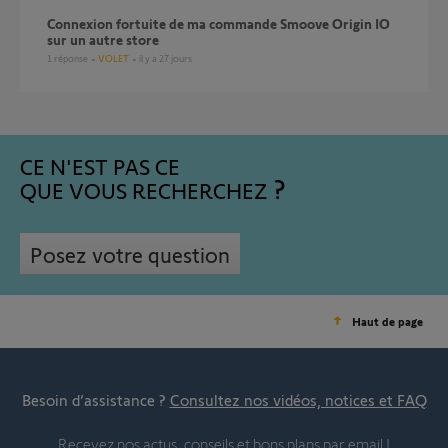
Connexion fortuite de ma commande Smoove Origin IO
sur un autre store
1
réponse
VOLET
il y a 27 jours
CE N'EST PAS CE
QUE VOUS RECHERCHEZ
Posez votre question
Haut de page
Besoin d’assistance ?
Consultez nos vidéos, notices et FAQ
Recevez nos actus, conseils et bons plans par email !