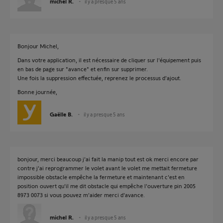
michel R.
il y a presque 5 ans
Bonjour Michel,
Dans votre application, il est nécessaire de cliquer sur l'équipement puis
en bas de page sur "avance" et enfin sur supprimer.
Une fois la suppression effectuée, reprenez le processus d'ajout.
Bonne journée,
Gaëlle B.
il y a presque 5 ans
bonjour, merci beaucoup j'ai fait la manip tout est ok merci encore par
contre j'ai reprogrammer le volet avant le volet me mettait fermeture
impossible obstacle empêche la fermeture et maintenant c'est en
position ouvert qu'il me dit obstacle qui empêche l'ouverture pin 2005
8973 0073 si vous pouvez m'aider merci d'avance.
michel R.
il y a presque 5 ans