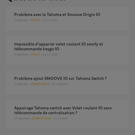
Problème avec la Tahoma et Smoove Origin IO
2
réponses
VOLET
il y a 7 jours
Impossible d'apparier volet roulant IO somfy et
télécommande keygo IO
9
réponses
VOLET
il y a 2 mois
Problème ajout SMOOVE IO sur Tahoma Switch ?
4
réponses
DOMOTIQUE
il y a 18 jours
Appairage Tahoma switch avec Volet roulant IO sans
télécommande de centralisation ?
17
réponses
DOMOTIQUE
il y a 2 mois