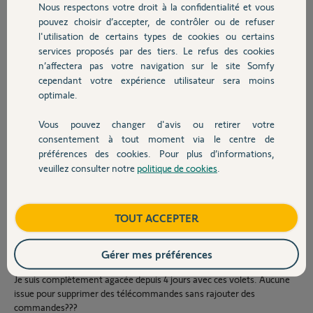
Nous respectons votre droit à la confidentialité et vous
Chauffage
Soit à l’origine :
pouvez choisir d’accepter, de contrôler ou de refuser
Télécommande T1 commande volet V1
l'utilisation de certains types de cookies ou certains
Télécommande T2 commande volet V2
services proposés par des tiers. Le refus des cookies
Autres produits
Etc jusqu’à 14
n’affectera pas votre navigation sur le site Somfy
Suite à ma manipulation cela devient en gros ;
cependant votre expérience utilisateur sera moins
T1 commande V1, V2, V3, V6, V9 et V10
optimale.
T2 commande V2, V8 et V11
Etc jusqu’à 14 volets et jamais dans le même ordre.
Vous pouvez changer d'avis ou retirer votre
Devis avec un pro
consentement à tout moment via le centre de
J’ai essayé de supprimer T1 du volet 2 avec la méthode suivante :
préférences des cookies. Pour plus d’informations,
Appui long sur PROG avec la T2 jusqu’au va et vient du volet bien sûr
veuillez consulter notre
politique de cookies
.
ils bougent tous.
Contact
Puis appui court sur PROG de la T1 jusqu’au va et vient du volet.
Appui sur flèche Haut de la T2.
Boutique
TOUT ACCEPTER
Et voilà ce que cela donne comme résultat :
T1 ne commande plus le V2 mais cela lui a rajouter les volets que T2
Gérer mes préférences
commandait soit V8 et V11.
Je suis complètement agacée depuis 4 jours avec ces volets. Aucune
issue pour supprimer des télécommandes sans rajouter des
commandes???