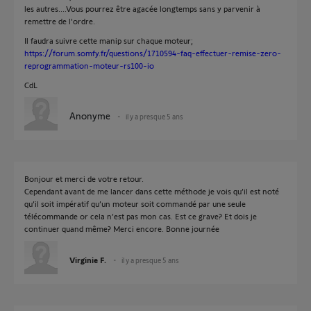
les autres....Vous pourrez être agacée longtemps sans y parvenir à
remettre de l'ordre.
Il faudra suivre cette manip sur chaque moteur;
https://forum.somfy.fr/questions/1710594-faq-effectuer-remise-zero-
reprogrammation-moteur-rs100-io
CdL
Anonyme
il y a presque 5 ans
Bonjour et merci de votre retour.
Cependant avant de me lancer dans cette méthode je vois qu’il est noté
qu’il soit impératif qu’un moteur soit commandé par une seule
télécommande or cela n’est pas mon cas. Est ce grave? Et dois je
continuer quand même? Merci encore. Bonne journée
Virginie F.
il y a presque 5 ans