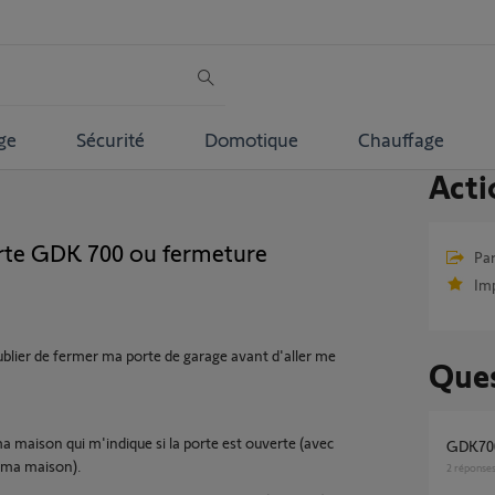
ge
Sécurité
Domotique
Chauffage
Acti
erte GDK 700 ou fermeture
Par
Im
ublier de fermer ma porte de garage avant d'aller me
Ques
 maison qui m'indique si la porte est ouverte (avec
GDK70
t ma maison).
2
réponse