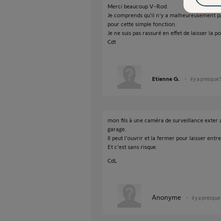
Merci beaucoup V-Rod.
Je comprends qu’il n’y a malheureusement pas
pour cette simple fonction.
Je ne suis pas rassuré en effet de laisser la 
Cdt
Etienne G.
il y a presque
mon fils à une caméra de surveillance exter a
garage.
Il peut l'ouvrir et la fermer pour laisser entre
Et c'est sans risque.
CdL
Anonyme
il y a presque