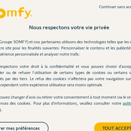
Participer au fil de discussion
Continuer sans ac
Inter
Nous respectons votre vie privée
 via ce capteur;
Groupe SOMFY) et nos partenaires utilisons des technologies telles que les 
ture-pour-port...
re site pour les finalités suivantes: Personnaliser le contenu et les publicités
érience personnalisée et analyser notre trafic.
espectons votre droit à la confidentialité et vous pouvez choisir d’accep
e même avec des cellules est très risquée !
ler ou de refuser l'utilisation de certains types de cookies ou certains s
és par des tiers. Le refus des cookies n’affectera pas votre navigation sur 
 mais évidemment non compatible sur le GDK.
cependant votre expérience utilisateur sera moins optimale.
ouvez changer d'avis ou retirer votre consentement à tout moment via le ce
ences des cookies. Pour plus d’informations, veuillez consulter notre
poli
s
.
 5 ans
er mes préférences
TOUT ACCEP