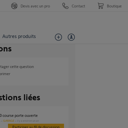
Devis avec un pro
Contact
Boutique
Autres produits
ons
tager cette question
primer
tions liées
0 course porte ouverte
GARAGE
il y a environ un an
s
Participer au fil de discussion