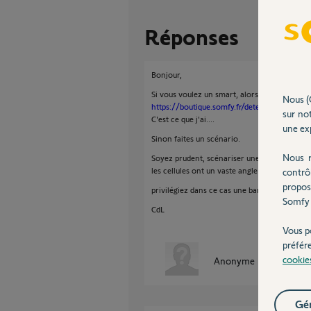
Réponses
Bonjour,
Si vous voulez un smart, alors il faut le faire
Nous (
https://boutique.somfy.fr/detecteur-d-ouver
sur not
C'est ce que j'ai....
une exp
Sinon faites un scénario.
Nous r
Soyez prudent, scénariser une porte de garag
les cellules ont un vaste angle mort.
contrô
propos
privilégiez dans ce cas une barre palpeuse,
Somfy 
CdL
Vous p
préfér
cookie
Anonyme
il y a presque
Gér