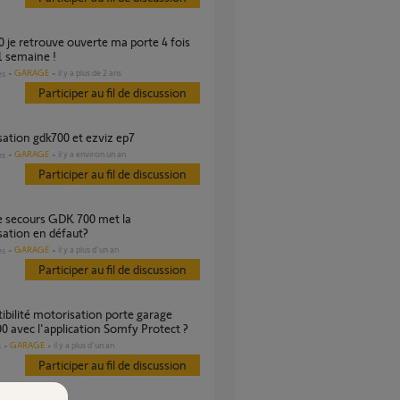
1 semaine !
GARAGE
il y a plus de 2 ans
es
Participer au fil de discussion
isation gdk700 et ezviz ep7
GARAGE
il y a environ un an
es
Participer au fil de discussion
ation en défaut?
GARAGE
il y a plus d'un an
es
Participer au fil de discussion
 avec l'application Somfy Protect ?
GARAGE
il y a plus d'un an
s
Participer au fil de discussion