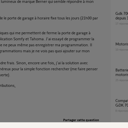
n lumineux de marque Berner qui semble répondre à mon
Gdk 700 je retrouve ouverte ma porte 4 fois
le porte de garage à horaire fixe tous les jours (21h00 par
depuis 
17
répons
ctriques qui me permettent de ferme la porte de garage à
lication Somfy et Tahoma. J'ai essayé de programmer la
motor
e ne peux même pas enregistrer ma programmation. Il
10
répons
rogrammations mais je ne vois pas quoi ajouter sur mon
re frais. Sinon, encore une fois, j'ai la solution avec
néreux pour la simple fonction rechercher (me faire penser
Batterie secours GDK 700 met la
motoris
verte).
25
répons
ributions,
Compatibilité motorisation porte garage
GDK 700
8
réponse
Partager cette question