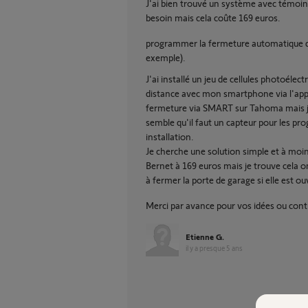
J'ai bien trouvé un système avec témoi
besoin mais cela coûte 169 euros.
programmer la fermeture automatique de 
exemple).
J'ai installé un jeu de cellules photoéle
distance avec mon smartphone via l'app
fermeture via SMART sur Tahoma mais j
semble qu'il faut un capteur pour les p
installation.
Je cherche une solution simple et à moind
Bernet à 169 euros mais je trouve cela o
à fermer la porte de garage si elle est ou
Merci par avance pour vos idées ou cont
Etienne G.
il y a presque 5 ans