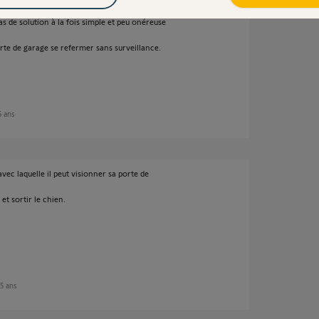
 de solution à la fois simple et peu onéreuse
porte de garage se refermer sans surveillance.
 5 ans
vec laquelle il peut visionner sa porte de
 et sortir le chien.
 5 ans