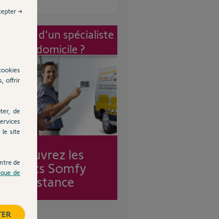
cepter →
vention d'un spécialiste
à mon domicile ?
cookies
, offrir
ter, de
ervices
le site
Découvrez les
ntre de
forfaits Somfy
tique de
Assistance
TER