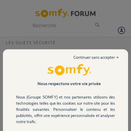
Particuliers
Professionnels
Forum
LES SUJETS SÉCURITÉ
Volet
Sirène extérieure Home Alarm :
Continuer sans accepter →
déclenchement Manuel ?
Portail
Bonjour,
J’envisage l’ajout d’une sirène extérieure sur mon installation home
Garage
Alarm.
Nous respectons votre vie privée
Cependant il m’arrive d’avoir des faux déclenchement et je ne
voudrais pas déranger mes voisins pour rien (au risque qu’ils ne se
Nous (Groupe SOMFY) et nos partenaires utilisons des
Sécurité
déplacent pas le jour on cela serait nécessaire…).
technologies telles que les cookies sur notre site pour les
finalités suivantes: Personnaliser le contenu et les
Je me demandais donc si cette alarme extérieure avait une option de
publicités, offrir une expérience personnalisée et analyser
“déclenchement manuel” comme sur Somfy One ?
Domotique
notre trafic.
En cas d’alarme, la sirène intérieure se déclenche. Je reçois la