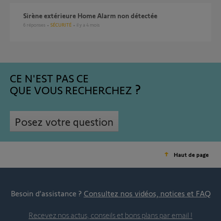
Sirène extérieure Home Alarm non détectée
6
réponses
SÉCURITÉ
il y a 4 mois
CE N'EST PAS CE
QUE VOUS RECHERCHEZ
Posez votre question
Haut de page
Besoin d’assistance ?
Consultez nos vidéos, notices et FAQ
Recevez nos actus, conseils et bons plans par email !