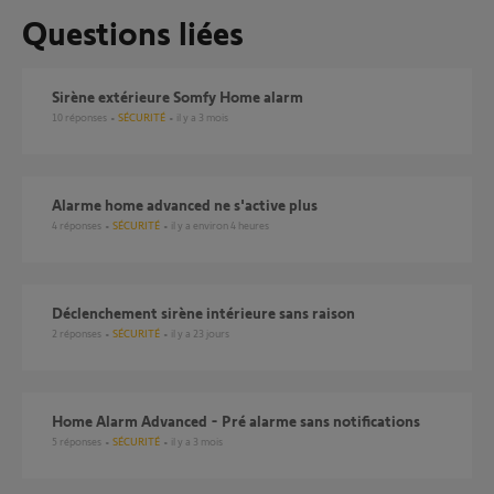
Questions liées
Sirène extérieure Somfy Home alarm
10
réponses
SÉCURITÉ
il y a 3 mois
Alarme home advanced ne s'active plus
4
réponses
SÉCURITÉ
il y a environ 4 heures
Déclenchement sirène intérieure sans raison
2
réponses
SÉCURITÉ
il y a 23 jours
Home Alarm Advanced - Pré alarme sans notifications
5
réponses
SÉCURITÉ
il y a 3 mois