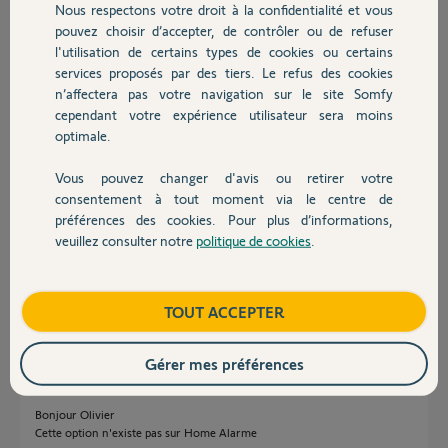
notification et je peux vérifier grâce Aux caméras et détecteur de
Nous respectons votre droit à la confidentialité et vous
Chauffage
mouvement si l’intrusion est réelle. Et seulement à ce moment là
pouvez choisir d’accepter, de contrôler ou de refuser
j’aimerais pouvoir manuellement déclencher la sirène extérieure.
l'utilisation de certains types de cookies ou certains
services proposés par des tiers. Le refus des cookies
Autres produits
Est-ce possible ?
n’affectera pas votre navigation sur le site Somfy
(A noter j’ai une box TaHoma si cela pouvait aider)
cependant votre expérience utilisateur sera moins
optimale.
Merci de votre aide
Olivier
Vous pouvez changer d'avis ou retirer votre
Devis avec un pro
consentement à tout moment via le centre de
préférences des cookies. Pour plus d’informations,
Olivier D.
veuillez consulter notre
politique de cookies
.
il y a presque 5 ans
Contact
Participer au fil de discussion
Boutique
TOUT ACCEPTER
Réponses
Gérer mes préférences
Bonjour Olivier
Cette option n'existe pas sur Home Alarme