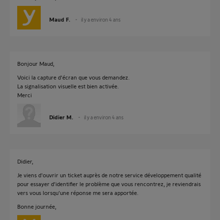
Maud F.
il y a environ 4 ans
Bonjour Maud,
Voici la capture d'écran que vous demandez.
La signalisation visuelle est bien activée.
Merci
Didier M.
il y a environ 4 ans
Didier,
Je viens d'ouvrir un ticket auprès de notre service développement qualité
pour essayer d’identifier le problème que vous rencontrez, je reviendrais
vers vous lorsqu'une réponse me sera apportée.
Bonne journée,