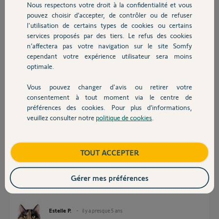
Nous respectons votre droit à la confidentialité et vous
Chauffage
il y a presque 5 ans
pouvez choisir d’accepter, de contrôler ou de refuser
Participer au fil de discussion
l'utilisation de certains types de cookies ou certains
services proposés par des tiers. Le refus des cookies
Autres produits
n’affectera pas votre navigation sur le site Somfy
cependant votre expérience utilisateur sera moins
Réponses
optimale.
Vous pouvez changer d'avis ou retirer votre
Bonjour,
Devis avec un pro
consentement à tout moment via le centre de
Ce problème est vraiment bizarre, attendons l'intervention d'un yellow...
préférences des cookies. Pour plus d’informations,
Cdlt,
veuillez consulter notre
politique de cookies
.
Contact
Estelle P.
il y a presque 5 ans
Boutique
TOUT ACCEPTER
Gérer mes préférences
Bonjour,
c'était un message de soutien :) !
Estelle P.
il y a presque 5 ans