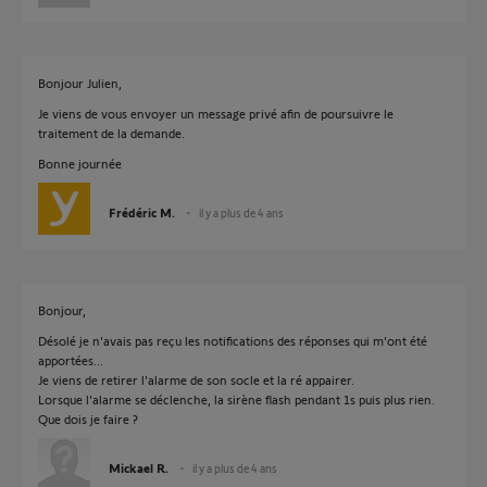
Bonjour Julien,
Je viens de vous envoyer un message privé afin de poursuivre le
traitement de la demande.
Bonne journée
Frédéric M.
il y a plus de 4 ans
Bonjour,
Désolé je n'avais pas reçu les notifications des réponses qui m'ont été
apportées...
Je viens de retirer l'alarme de son socle et la ré appairer.
Lorsque l'alarme se déclenche, la sirène flash pendant 1s puis plus rien.
Que dois je faire ?
Mickael R.
il y a plus de 4 ans