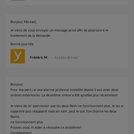
Bonjour Mickael,
Je viens de vous envoyer un message privé afin de poursuivre le
traitement de la demande.
Bonne journée
Frédéric M.
il y a plus de 4 ans
Bonjour,
Pour ma part j ai une alarme protexial installée depuis 3 ans avec deux
sirènes extérieures. La deuxième sirène a été ajoutée plus récemment.
Je viens de m' apercevoir que les deux flash ne fonctionnent plus. Je les ai
supprimé puis réappairé mais en vain ,seul le son fonctionne les deux
flashs
ne fonctionnent plus.
Pouvez vous m aider à résoudre ce problème?
Cordialement