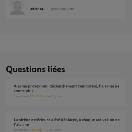
Didier M.
il y a environ 4 ans
Questions liées
alarme protexiom, déclenchement temporisé, l'alarme ne
sonne plus.
6
réponses
SÉCURITÉ
il y a 11 jours
La sirène extérieure a été déplacée, à chaque activation de
l’alarme
10
réponses
SÉCURITÉ
il y a 2 mois