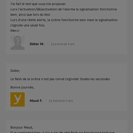
J'ai fait le test que vous me proposer.
Lors l'activation/désactivation de l'alarme la signalisation fonctionne
bien, ainsi que lors du test.
Lors d'une réelle alerte, la sirène fonctionne bien mais la signalisation
clignote une seule fois.
Merci
Didier M.
il y a environ 4 ans
Didier,
Le flash de la sirène n'est pas censé clignoter toutes les secondes.
Bonne journée,
Maud F.
il y a environ 4 ans
Bonjour Maud,
Si je comprend bien, il n'y a pas de réel flash qui fonctionne tant que