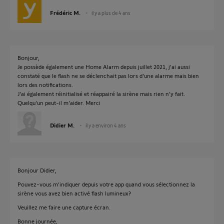
Frédéric M.
il y a plus de 4 ans
Bonjour,
Je possède également une Home Alarm depuis juillet 2021, j'ai aussi
constaté que le flash ne se déclenchait pas lors d'une alarme mais bien
lors des notifications.
J'ai également réinitialisé et réappairé la sirène mais rien n'y fait.
Quelqu'un peut-il m'aider. Merci
Didier M.
il y a environ 4 ans
Bonjour Didier,
Pouvez-vous m'indiquer depuis votre app quand vous sélectionnez la
sirène vous avez bien activé flash lumineux?
Veuillez me faire une capture écran.
Bonne journée,