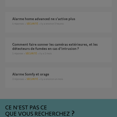
Alarme home advanced ne s'active plus
4
réponses
SÉCURITÉ
il y a environ 5 heures
Comment faire sonner les caméras extérieures, et les
détecteurs de fumées en cas d'intrusion ?
1
réponse
SÉCURITÉ
il y a 2 mois
Alarme Somfy et orage
3
réponses
SÉCURITÉ
il y a environ un mois
CE N'EST PAS CE
QUE VOUS RECHERCHEZ