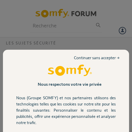
Particuliers
Professionnels
Forum
LES SUJETS SÉCURITÉ
Volet
Sirène extérieure ne flash pas lors d'un
Continuer sans accepter →
déclenchement d'alarme
Portail
Bonjour,
Je possède une Home Alarm depuis janvier 2020. J'ai remarqué que le
Garage
Nous respectons votre vie privée
flash de la sirène extérieure ne fonctionnait pas lorsque l'alarme se
déclenchait. Néanmoins, lors d'une activation/désactivation de
Nous (Groupe SOMFY) et nos partenaires utilisons des
l'alarme, on voit bien le flash...
Sécurité
technologies telles que les cookies sur notre site pour les
Que puis-je faire?
finalités suivantes: Personnaliser le contenu et les
publicités, offrir une expérience personnalisée et analyser
Merci,
Domotique
notre trafic.
Mickael R.