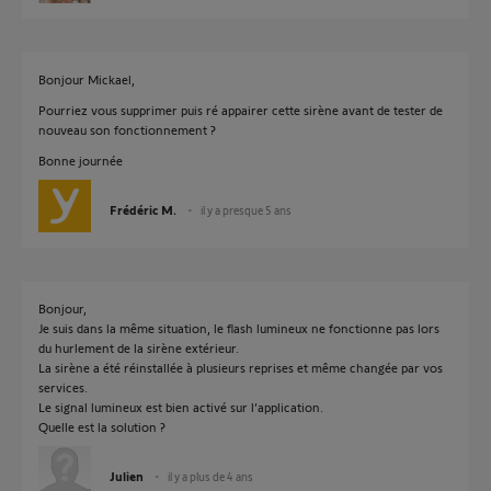
Bonjour Mickael,
Pourriez vous supprimer puis ré appairer cette sirène avant de tester de
nouveau son fonctionnement ?
Bonne journée
Frédéric M.
il y a presque 5 ans
Bonjour,
Je suis dans la même situation, le flash lumineux ne fonctionne pas lors
du hurlement de la sirène extérieur.
La sirène a été réinstallée à plusieurs reprises et même changée par vos
services.
Le signal lumineux est bien activé sur l’application.
Quelle est la solution ?
Julien
il y a plus de 4 ans