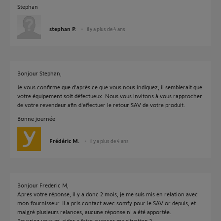
Stephan
stephan P.
il y a plus de 4 ans
Bonjour Stephan,
Je vous confirme que d'après ce que vous nous indiquez, il semblerait que
votre équipement soit défectueux. Nous vous invitons à vous rapprocher
de votre revendeur afin d'effectuer le retour SAV de votre produit.
Bonne journée
Frédéric M.
il y a plus de 4 ans
Bonjour Frederic M,
Apres votre réponse, il y a donc 2 mois, je me suis mis en relation avec
mon fournisseur. Il a pris contact avec somfy pour le SAV or depuis, et
malgré plusieurs relances, aucune réponse n' a été apportée.
Pourriez vous m' aider a faire avancer ma situation ?