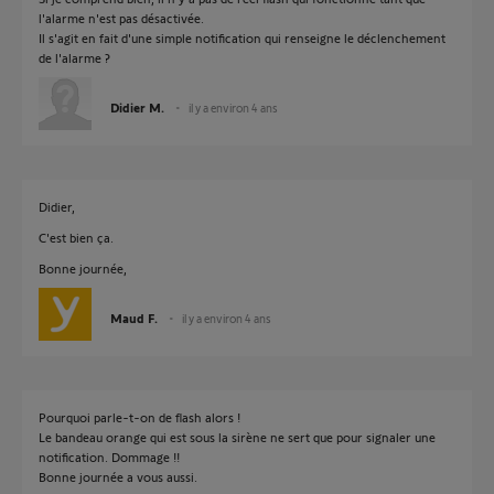
l'alarme n'est pas désactivée.
Il s'agit en fait d'une simple notification qui renseigne le déclenchement
de l'alarme ?
Didier M.
il y a environ 4 ans
Didier,
C'est bien ça.
Bonne journée,
Maud F.
il y a environ 4 ans
Pourquoi parle-t-on de flash alors !
Le bandeau orange qui est sous la sirène ne sert que pour signaler une
notification. Dommage !!
Bonne journée a vous aussi.