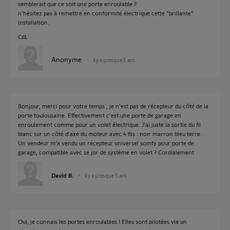
semblerait que ce soit une porte enroulable ?
n'hésitez pas à remettre en conformité électrique cette "brillante"
installation.
CdL
Anonyme
il y a presque 5 ans
Bonjour, merci pour votre temps , je n’est pas de récepteur du côté de la
porte toulousaine. Effectivement c’est une porte de garage en
enroulement comme pour un volet électrique. J’ai juste la sortie du fil
blanc sur un côté d’axe du moteur avec 4 fils : noir marron bleu terre .
Un vendeur m’a vendu un récepteur universel somfy pour porte de
garage, compatible avec se jor de système en volet ? Cordialement
David B.
il y a presque 5 ans
Oui, je connais les portes enroulables ! Elles sont pilotées via un