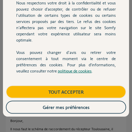
Nous respectons votre droit à la confidentialité et vous
Chauffage
transformateur je vous joins les
pouvez choisir d’accepter, de contrôler ou de refuser
photos que j’ai effectué, merci à
l'utilisation de certains types de cookies ou certains
vous
services proposés par des tiers. Le refus des cookies
Autres produits
n’affectera pas votre navigation sur le site Somfy
cependant votre expérience utilisateur sera moins
optimale.
Vous pouvez changer d'avis ou retirer votre
Devis avec un pro
consentement à tout moment via le centre de
David B.
préférences des cookies. Pour plus d’informations,
il y a presque 5 ans
veuillez consulter notre
politique de cookies
.
Contact
Participer au fil de discussion
Boutique
TOUT ACCEPTER
Réponses
Gérer mes préférences
Bonjour,
Il nous faut le schéma de raccordement du récepteur Toulousaine, il