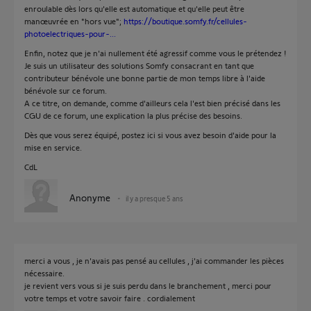
enroulable dès lors qu'elle est automatique et qu'elle peut être
manœuvrée en "hors vue";
https://boutique.somfy.fr/cellules-
photoelectriques-pour-...
Enfin, notez que je n'ai nullement été agressif comme vous le prétendez !
Je suis un utilisateur des solutions Somfy consacrant en tant que
contributeur bénévole une bonne partie de mon temps libre à l'aide
bénévole sur ce forum.
A ce titre, on demande, comme d'ailleurs cela l'est bien précisé dans les
CGU de ce forum, une explication la plus précise des besoins.
Dès que vous serez équipé, postez ici si vous avez besoin d'aide pour la
mise en service.
CdL
Anonyme
il y a presque 5 ans
merci a vous , je n'avais pas pensé au cellules , j'ai commander les pièces
nécessaire.
je revient vers vous si je suis perdu dans le branchement , merci pour
votre temps et votre savoir faire . cordialement