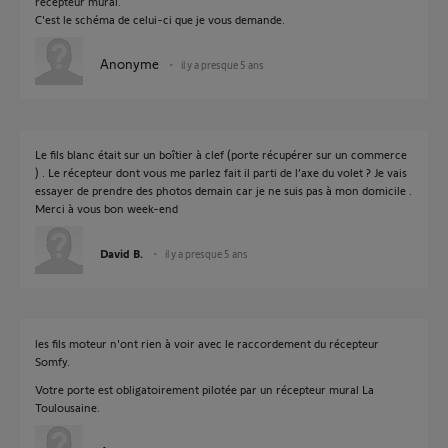
récepteur mural.
C'est le schéma de celui-ci que je vous demande.
Anonyme
il y a presque 5 ans
Le fils blanc était sur un boîtier à clef (porte récupérer sur un commerce
) . Le récepteur dont vous me parlez fait il parti de l’axe du volet ? Je vais
essayer de prendre des photos demain car je ne suis pas à mon domicile .
Merci à vous bon week-end
David B.
il y a presque 5 ans
les fils moteur n'ont rien à voir avec le raccordement du récepteur
Somfy.
Votre porte est obligatoirement pilotée par un récepteur mural La
Toulousaine.