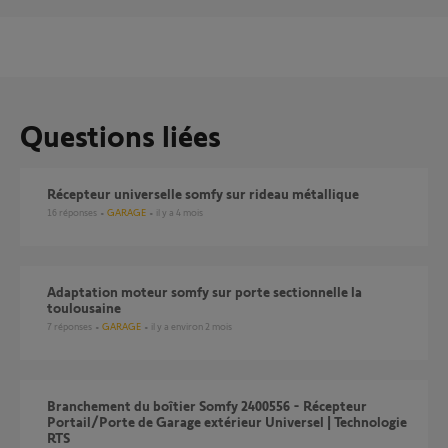
Questions liées
Récepteur universelle somfy sur rideau métallique
16
réponses
GARAGE
il y a 4 mois
Adaptation moteur somfy sur porte sectionnelle la
toulousaine
7
réponses
GARAGE
il y a environ 2 mois
Branchement du boîtier Somfy 2400556 - Récepteur
Portail/Porte de Garage extérieur Universel | Technologie
RTS