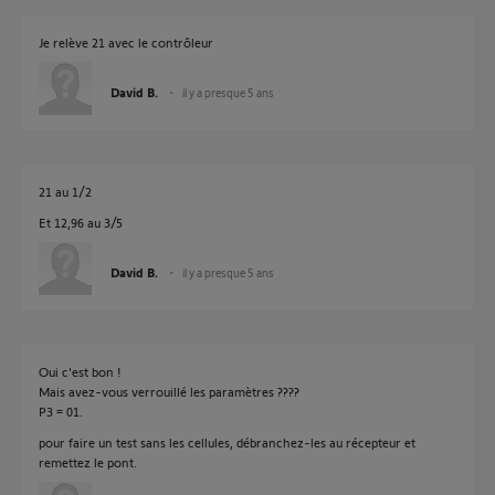
Je relève 21 avec le contrôleur
David B.
il y a presque 5 ans
21 au 1/2
Et 12,96 au 3/5
David B.
il y a presque 5 ans
Oui c'est bon !
Mais avez-vous verrouillé les paramètres ????
P3 = 01.
pour faire un test sans les cellules, débranchez-les au récepteur et
remettez le pont.