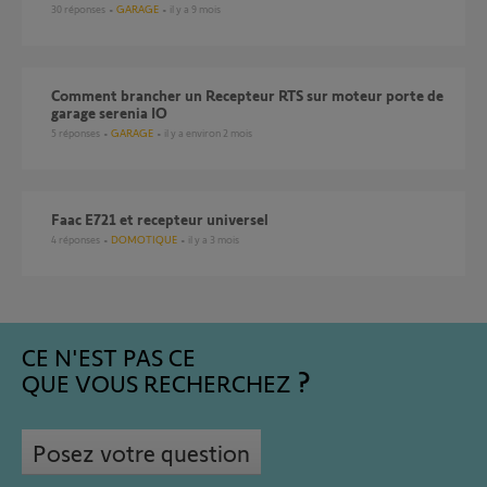
30
réponses
GARAGE
il y a 9 mois
Comment brancher un Recepteur RTS sur moteur porte de
garage serenia IO
5
réponses
GARAGE
il y a environ 2 mois
Faac E721 et recepteur universel
4
réponses
DOMOTIQUE
il y a 3 mois
CE N'EST PAS CE
QUE VOUS RECHERCHEZ
Posez votre question