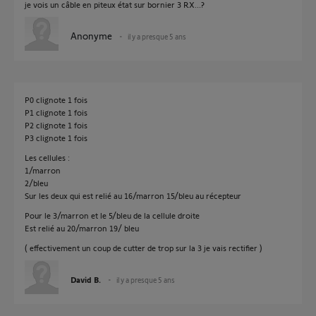
je vois un câble en piteux état sur bornier 3 RX...?
Anonyme
il y a presque 5 ans
P0 clignote 1 fois
P1 clignote 1 fois
P2 clignote 1 fois
P3 clignote 1 fois
Les cellules :
1/marron
2/bleu
Sur les deux qui est relié au 16/marron 15/bleu au récepteur
Pour le 3/marron et le 5/bleu de la cellule droite
Est relié au 20/marron 19/ bleu
( effectivement un coup de cutter de trop sur la 3 je vais rectifier )
David B.
il y a presque 5 ans