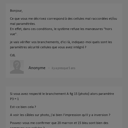
Bonjour,
Ce que vous me décrivez correspond à des cellules mal raccordées et/ou
mal paramétrées.
En effet, dans ces conditions, le système refuse les manœuvres "hors
vue".
je vais vérifier vos branchements, d'ici là, indiquez-moi quels sont les
paramètres sécurité cellules que vous avez intégré ?
CdL
Anonyme
il y a presque 5 ans
Si vous avez respecté le branchement A fig 15 (photo) alors paramètre
P3 = 1
Est-ce bien cela ?
A voir les câbles sur photo, j'ai bien l'impression qu'il y a inversion ?
Pouvez-vous me confirmer que 20 marron et 15 bleu sont bien des
communs aux cellules ?