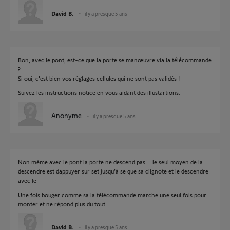
David B.
il y a presque 5 ans
Bon, avec le pont, est-ce que la porte se manœuvre via la télécommande
?
Si oui, c'est bien vos réglages cellules qui ne sont pas validés !
Suivez les instructions notice en vous aidant des illustartions.
Anonyme
il y a presque 5 ans
Non même avec le pont la porte ne descend pas … le seul moyen de la
descendre est dappuyer sur set jusqu’à se que sa clignote et le descendre
avec le -
Une fois bouger comme sa la télécommande marche une seul fois pour
monter et ne répond plus du tout
David B.
il y a presque 5 ans