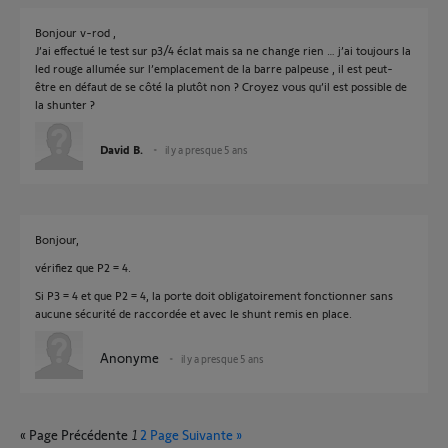
Bonjour v-rod ,
J’ai effectué le test sur p3/4 éclat mais sa ne change rien … j’ai toujours la
led rouge allumée sur l’emplacement de la barre palpeuse , il est peut-
être en défaut de se côté la plutôt non ? Croyez vous qu’il est possible de
la shunter ?
David B.
il y a presque 5 ans
Bonjour,
vérifiez que P2 = 4.
Si P3 = 4 et que P2 = 4, la porte doit obligatoirement fonctionner sans
aucune sécurité de raccordée et avec le shunt remis en place.
Anonyme
il y a presque 5 ans
« Page Précédente
1
2
Page Suivante »