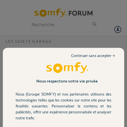
Particuliers
Professionnels
Forum
LES SUJETS GARAGE
Volet
Branchement récepteur universel sur porte
Continuer sans accepter →
toulousaine ?
Portail
Bonjour,
Je me permets de venir sur ce forum
Garage
pour trouver une solution à mon
Nous respectons votre vie privée
branchement j’ai acheté à Leroy
Merlin suite à des conseils d’un
Nous (Groupe SOMFY) et nos partenaires utilisons des
Sécurité
vendeur un récepteur universel pour
technologies telles que les cookies sur notre site pour les
relier ma porte de garage atelier aux
finalités suivantes: Personnaliser le contenu et les
télécommandes existantes de ma
publicités, offrir une expérience personnalisée et analyser
Domotique
maison mais je n’ai aucune notion
notre trafic.
sur les branchements à effectué j’ai
en ma possession le relais et le