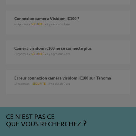
connexion caméra Visidom IC100 ?
4
réponses
SÉCURITÉ
il y a environ 3 ans
Camera visidom ic100 ne se connecte plus
7
réponses
SÉCURITÉ
il y a presque 4 ans
Erreur connexion caméra visidom IC100 sur Tahoma
17
réponses
SÉCURITÉ
il y a plus de 4 ans
CE N'EST PAS CE
QUE VOUS RECHERCHEZ