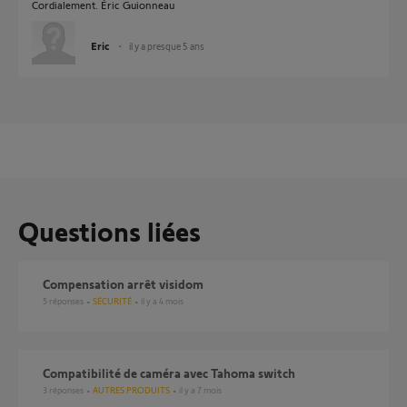
Cordialement. Éric Guionneau
Eric
il y a presque 5 ans
Questions liées
Compensation arrêt visidom
5
réponses
SÉCURITÉ
il y a 4 mois
compatibilité de caméra avec Tahoma switch
3
réponses
AUTRES PRODUITS
il y a 7 mois