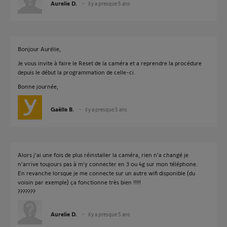
Aurelie D.
il y a presque 5 ans
Bonjour Aurélie,
Je vous invite à faire le Reset de la caméra et a reprendre la procédure
depuis le début la programmation de celle-ci.
Bonne journée,
Gaëlle B.
il y a presque 5 ans
Alors j’ai une fois de plus réinstaller la caméra, rien n’a changé je
n’arrive toujours pas à m’y connecter en 3 ou 4g sur mon téléphone.
En revanche lorsque je me connecte sur un autre wifi disponible (du
voisin par exemple) ça fonctionne très bien !!!!!
???????
Aurelie D.
il y a presque 5 ans