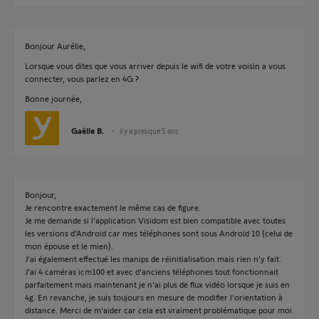
Bonjour Aurélie,
Lorsque vous dites que vous arriver depuis le wifi de votre voisin a vous
connecter, vous parlez en 4G ?
Bonne journée,
Gaëlle B.
il y a presque 5 ans
Bonjour,
Je rencontre exactement le même cas de figure.
Je me demande si l'application Visidom est bien compatible avec toutes
les versions d'Android car mes téléphones sont sous Androïd 10 (celui de
mon épouse et le mien).
J'ai également effectué les manips de réinitialisation mais rien n'y fait.
J'ai 4 caméras icm100 et avec d'anciens téléphones tout fonctionnait
parfaitement mais maintenant je n'ai plus de flux vidéo lorsque je suis en
4g. En revanche, je suis toujours en mesure de modifier l'orientation à
distance. Merci de m'aider car cela est vraiment problématique pour moi.