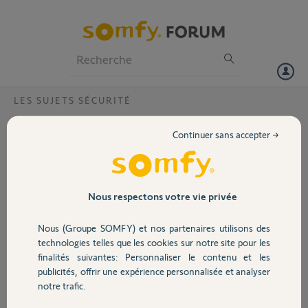
Particuliers
Professionnels
Forum
LES SUJETS SÉCURITÉ
Volet
Camera ic100 VISIDOM accessible lorsque
Continuer sans accepter →
je suis connectée sur mon wifi mais pas en
Portail
3g
Bonjour,
Garage
Nous respectons votre vie privée
Je possède une caméra VISIDOM ic100 qui est connectée à n wifi.
J’arrive très bien a m’y connecter lorsque mon téléphone est
Nous (Groupe SOMFY) et nos partenaires utilisons des
Sécurité
connecté sur le meme wifi, sauf que dès que je sors de chez moi, je
technologies telles que les cookies sur notre site pour les
n’arrive plus a m’y connecter. Et J’ai un message qui me dit : réseau
finalités suivantes: Personnaliser le contenu et les
internet indisponible.
publicités, offrir une expérience personnalisée et analyser
Domotique
notre trafic.
Du coup, elle me sert à rien !