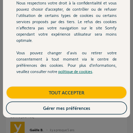
Est ce que quelqu’un pourrais m’aider?
Nous respectons votre droit à la confidentialité et vous
Chauffage
pouvez choisir d’accepter, de contrôler ou de refuser
Merci, d’avance
l'utilisation de certains types de cookies ou certains
services proposés par des tiers. Le refus des cookies
Autres produits
Aurelie D.
n’affectera pas votre navigation sur le site Somfy
il y a presque 5 ans
cependant votre expérience utilisateur sera moins
Participer au fil de discussion
optimale.
Vous pouvez changer d'avis ou retirer votre
Devis avec un pro
consentement à tout moment via le centre de
Réponses
préférences des cookies. Pour plus d’informations,
veuillez consulter notre
politique de cookies
.
Contact
Bonjour Aurélie,
Boutique
TOUT ACCEPTER
La configuration de la caméra n'a pas été faite jusqu'au bout.
Il faut que vous vous rendiez dans les réglages avancées et que vous
rentriez votre réseau wifi et votre mot de passe afin que celle-ci puisse
Gérer mes préférences
fonctionner lorsque vous êtes hors de votre domicile.
Bonne journée,
Gaëlle B.
il y a presque 5 ans