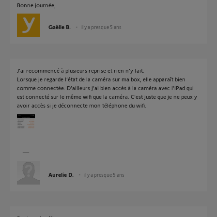
Bonne journée,
Gaëlle B.
il y a presque 5 ans
J’ai recommencé à plusieurs reprise et rien n’y fait.
Lorsque je regarde l’état de la caméra sur ma box, elle apparaît bien
comme connectée. D’ailleurs j’ai bien accès à la caméra avec l’iPad qui
est connecté sur le même wifi que la caméra. C’est juste que je ne peux y
avoir accès si je déconnecte mon téléphone du wifi.
Aurelie D.
il y a presque 5 ans