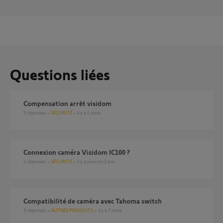
Questions liées
Compensation arrêt visidom
5
réponses
SÉCURITÉ
il y a 4 mois
connexion caméra Visidom IC100 ?
4
réponses
SÉCURITÉ
il y a environ 3 ans
compatibilité de caméra avec Tahoma switch
3
réponses
AUTRES PRODUITS
il y a 7 mois