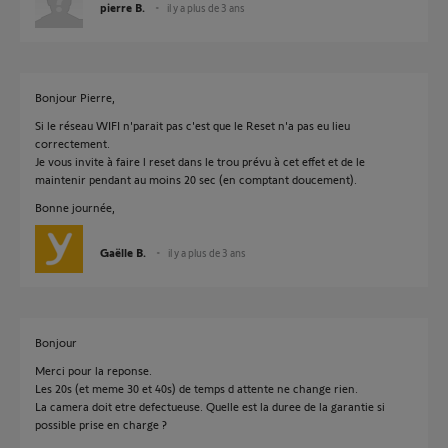
pierre B.
il y a plus de 3 ans
Bonjour Pierre,
Si le réseau WIFI n'parait pas c'est que le Reset n'a pas eu lieu
correctement.
Je vous invite à faire l reset dans le trou prévu à cet effet et de le
maintenir pendant au moins 20 sec (en comptant doucement).
Bonne journée,
Gaëlle B.
il y a plus de 3 ans
Bonjour
Merci pour la reponse.
Les 20s (et meme 30 et 40s) de temps d attente ne change rien.
La camera doit etre defectueuse. Quelle est la duree de la garantie si
possible prise en charge ?