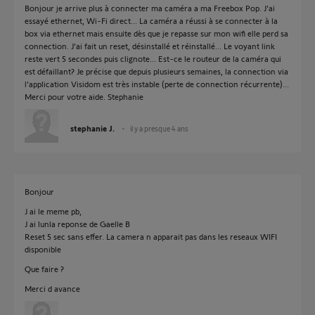
Bonjour je arrive plus à connecter ma caméra a ma Freebox Pop. J'ai
essayé ethernet, Wi-Fi direct... La caméra a réussi à se connecter à la
box via ethernet mais ensuite dès que je repasse sur mon wifi elle perd sa
connection. J'ai fait un reset, désinstallé et réinstallé... Le voyant link
reste vert 5 secondes puis clignote... Est-ce le routeur de la caméra qui
est défaillant? Je précise que depuis plusieurs semaines, la connection via
l'application Visidom est très instable (perte de connection récurrente)...
Merci pour votre aide. Stephanie
stephanie J.
il y a presque 4 ans
Bonjour
J ai le meme pb,
J ai lunla reponse de Gaelle B
Reset 5 sec sans effer. La camera n apparait pas dans les reseaux WIFI
disponible
Que faire ?
Merci d avance