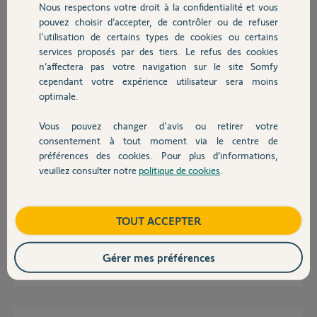
Nous respectons votre droit à la confidentialité et vous
Chauffage
pouvez choisir d’accepter, de contrôler ou de refuser
Loic K.
l'utilisation de certains types de cookies ou certains
il y a presque 4 ans
services proposés par des tiers. Le refus des cookies
Autres produits
Participer au fil de discussion
n’affectera pas votre navigation sur le site Somfy
cependant votre expérience utilisateur sera moins
optimale.
Réponses
Vous pouvez changer d'avis ou retirer votre
Devis avec un pro
consentement à tout moment via le centre de
préférences des cookies. Pour plus d’informations,
Bonjour Loic,
veuillez consulter notre
politique de cookies
.
Contact
Merci de faire un reset total de la caméra, de la supprimer et de la
réinstaller. Si le problème persiste il semblerait que la caméra soit
défectueuse.
Boutique
TOUT ACCEPTER
Bonne journée,
Gérer mes préférences
Gaëlle B.
il y a presque 4 ans