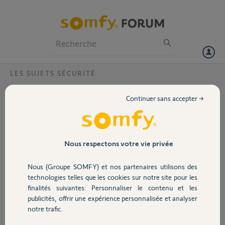
Particuliers
Professionnels
Forum
LES SUJETS SÉCURITÉ
Volet
Camera visidom ic100 ne se connecte plus
Continuer sans accepter →
Bonjour,
Portail
J'ai un problème avec ma caméra ic100 qui ne se
connecte plus le voyant reste rouge.
J'ai réussi une fois à la reconnecter puis pareil le
Garage
Nous respectons votre vie privée
lendemain ...
Que faire j'ai réinitialisé supprimé et rajouté la
Nous (Groupe SOMFY) et nos partenaires utilisons des
caméra mais rien ne marche ...
Sécurité
technologies telles que les cookies sur notre site pour les
Merci.
finalités suivantes: Personnaliser le contenu et les
publicités, offrir une expérience personnalisée et analyser
Domotique
notre trafic.