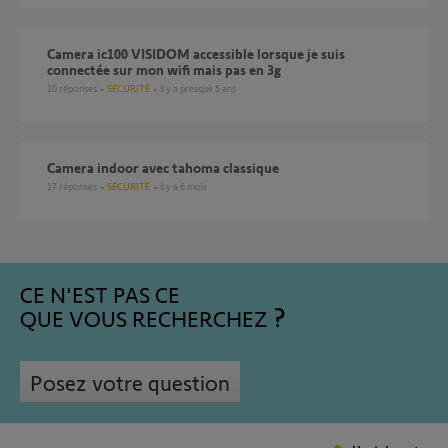
Camera ic100 VISIDOM accessible lorsque je suis
connectée sur mon wifi mais pas en 3g
10
réponses
SÉCURITÉ
il y a presque 5 ans
Camera indoor avec tahoma classique
17
réponses
SÉCURITÉ
il y a 6 mois
CE N'EST PAS CE
QUE VOUS RECHERCHEZ
Posez votre question