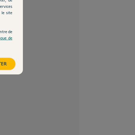
ervices
le site
ntre de
tique de
TER