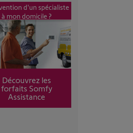
vention d'un spécialiste
à mon domicile ?
Découvrez les
forfaits Somfy
Assistance