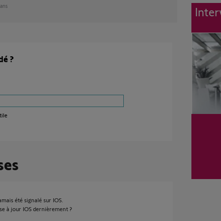
4 ans
Inter
dé ?
ile
ses
amais été signalé sur IOS.
ise à jour IOS dernièrement ?