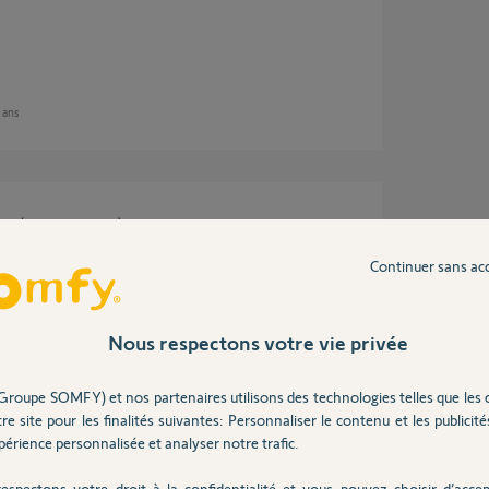
5 ans
ire (pas fiable du tout) sur mon iphone. Plus
me IOS mais iphone moins récent.
a présence/absence est fausse et plus aucune
Continuer sans ac
ésactivation à l’arrivée.
Nous respectons votre vie privée
e 5 ans
Groupe SOMFY) et nos partenaires utilisons des technologies telles que les 
re site pour les finalités suivantes: Personnaliser le contenu et les publicités
érience personnalisée et analyser notre trafic.
service développement qualité pour essayer
espectons votre droit à la confidentialité et vous pouvez choisir d’accep