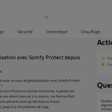
ge
Sécurité
Domotique
Chauffage
Acti
isation avec Somfy Protect depuis
Par
Im
s,
ul à avoir un souci de géolocalisation avec Somfy Protect
Ques
 ?
sur mon iPhone ou celui de ma femme, la géoloc est
i je suis absent alors qu'à la maison, ma femme était
Outdoor Camera 2 (1875326A) : LED bleue
 présente alors qu'elle était au travail.
clignot
é, jusqu'à la réinstallation de l'app.
introuv