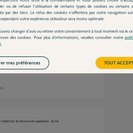
, je reviendrais vers vous lorsqu'une réponse
ler ou de refuser l'utilisation de certains types de cookies ou certains s
és par des tiers. Le refus des cookies n’affectera pas votre navigation sur 
cependant votre expérience utilisateur sera moins optimale.
ouvez changer d'avis ou retirer votre consentement à tout moment via le ce
ences des cookies. Pour plus d’informations, veuillez consulter notre
poli
ns
s
.
er mes préférences
TOUT ACCEP
 bug.
 ans
e relancer le service en question. Je ne