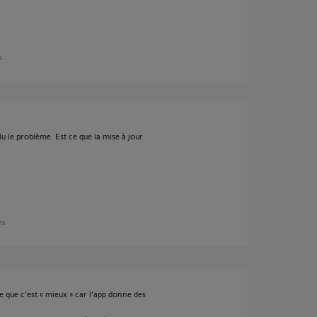
s
lu le problème. Est ce que la mise à jour
ans
re que c’est « mieux » car l’app donne des