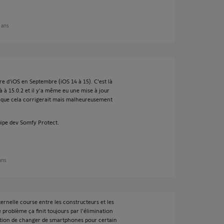
5 ans
re d'iOS en Septembre (iOS 14 à 15). C'est là
 à 15.0.2 et il y'a même eu une mise à jour
s que cela corrigerait mais malheureusement
uipe dev Somfy Protect.
 ans
ernelle course entre les constructeurs et les
problème ça finit toujours par l'élimination
ation de changer de smartphones pour certain