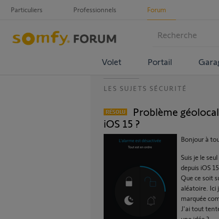
Particuliers
Professionnels
Forum
Volet
Portail
Gara
LES SUJETS SÉCURITÉ
Problème géolocal
iOS 15 ?
Bonjour à tou
Suis je le se
depuis iOS 15
Que ce soit 
aléatoire. Ic
marquée comme
J'ai tout tent
une idée ?