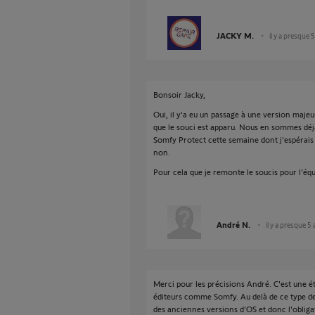
JACKY M.
il y a presque 
Bonsoir Jacky,
Oui, il y'a eu un passage à une version majeu
que le souci est apparu. Nous en sommes déjà
Somfy Protect cette semaine dont j'espérai
non.
Pour cela que je remonte le soucis pour l'éq
André N.
il y a presque 5
Merci pour les précisions André. C'est une ét
éditeurs comme Somfy. Au delà de ce type de 
des anciennes versions d'OS et donc l'oblig