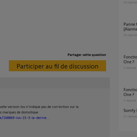
24
répons
Panne totale écosystème Somfy Protect
(Alarme
13
répons
Partager cette question
Fonctionnement badges récents sur Somfy
One ?
Participer au fil de discussion
1
réponse
Fonctionnement badge récent sur Somfy
One ?
1
réponse
elle version Ios n'indique pas de correction sur la
Somfy
les marques de domotique
21
répons
/168869-ios-15-3-la-dernie...