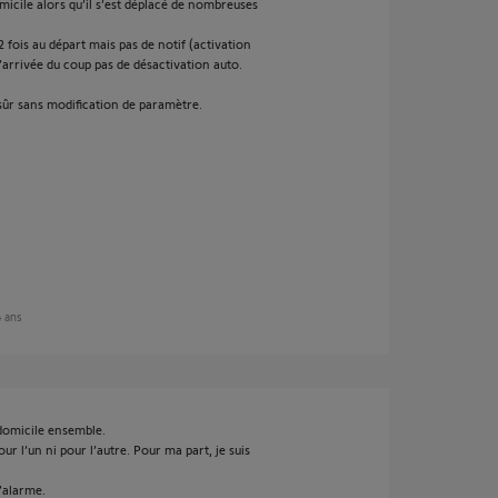
micile alors qu’il s’est déplacé de nombreuses
e 2 fois au départ mais pas de notif (activation
 l’arrivée du coup pas de désactivation auto.
n sûr sans modification de paramètre.
 4 ans
omicile ensemble.
r l’un ni pour l’autre. Pour ma part, je suis
l’alarme.