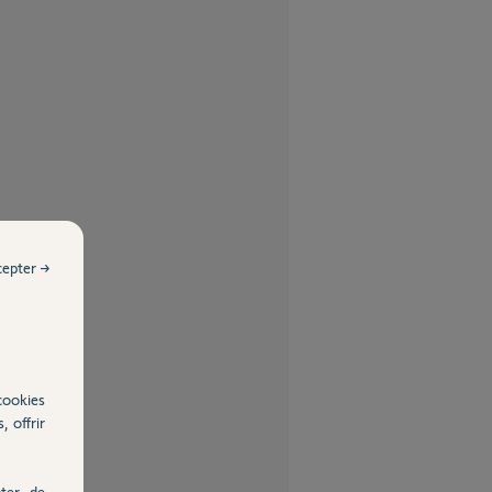
cepter →
cookies
, offrir
ter, de