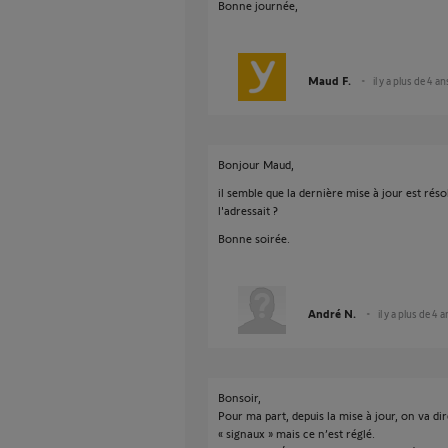
Bonne journée,
Maud F.
il y a plus de 4 an
Bonjour Maud,
il semble que la dernière mise à jour est réso
l'adressait ?
Bonne soirée.
André N.
il y a plus de 4 
Bonsoir,
Pour ma part, depuis la mise à jour, on va di
« signaux » mais ce n’est réglé.