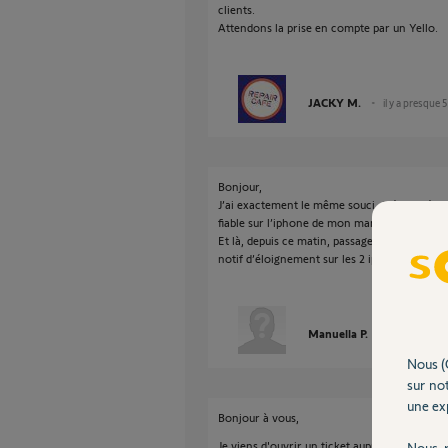
clients.
Attendons la prise en compte par un Yello.
JACKY M.
il y a presque 
Bonjour,
J’ai exactement le même souci. C’était aléato
fiable sur l’iphone de mon mari avec le mê
Et là, depuis ce matin, passage à IOS 15.1, l
notif d’éloignement sur les 2 iphones, ni de d
Manuella P.
il y a presqu
Nous (
sur not
une exp
Bonjour à vous,
Je viens d'ouvrir un ticket auprès de notre 
Nous r