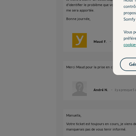
d’identifier le problème que vous rencontrez
contrô
me sera apportée.
propos
Bonne journée,
Somfy 
Vous p
préfér
Maud F.
il y a presque 5 a
cookie
Gér
Merci Maud pour la prise en charge de notre
André N.
il y a presque 5
Manuella,
Votre ticket est toujours en cours, je viens d
manquerais pas de vous tenir informé.