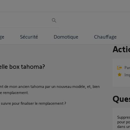
ge
Sécurité
Domotique
Chauffage
Acti
lle box tahoma?
Par
Im
ent de mon ancien tahoma par un nouveau modèle, et, bien
 de remplacement.
Ques
suivre pour finaliser le remplacement ?
Suppression d'une ancien box TAHOMA V2
pour p
dans u