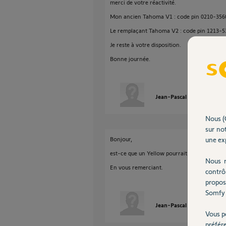
merci de votre réactivité.
Mon ancien Tahoma V1 : code pin 0210-356
Le remplaçant Tahoma V2 : code pin 1213-5
Je reste à votre disposition.
Bonne journée.
Jean-Pascal
il y a presqu
Nous (
sur not
une exp
Bonjour,
est-ce que un Yellow pourrait m'activer la 
Nous r
En vous remerciant.
contrô
propos
Somfy 
Jean-Pascal
il y a plus de
Vous p
préfér