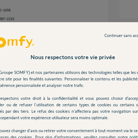
0-1658.
387-2220.
Inter
Continuer sans ac
Nous respectons votre vie privée
e 5 ans
Groupe SOMFY) et nos partenaires utilisons des technologies telles que les 
re site pour les finalités suivantes: Personnaliser le contenu et les publicités
érience personnalisée et analyser notre trafic.
seconde box?
espectons votre droit à la confidentialité et vous pouvez choisir d’accep
ler ou de refuser l'utilisation de certains types de cookies ou certains s
és par des tiers. Le refus des cookies n’affectera pas votre navigation sur 
cependant votre expérience utilisateur sera moins optimale.
 4 ans
ouvez changer d'avis ou retirer votre consentement à tout moment via le ce
ences des cookies. Pour plus d’informations, veuillez consulter notre
poli