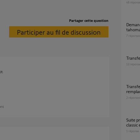
48
répons
Partager cette question
Demande transfert clé IO tahoma Box vers
tahoma
Participer au fil de discussion
7
réponse
Transf
13
répons
it.
Transfert entre Tahomas Switch suite
rempla
2
réponse
 ans
Suite probléme entre application TAHOMA
classi
1
réponse