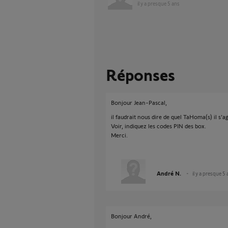
il y a presque 5 ans
Réponses
Bonjour Jean-Pascal,
il faudrait nous dire de quel TaHoma(s) il s'ag
Voir, indiquez les codes PIN des box.
Merci.
André N.
il y a presque 5
Bonjour André,