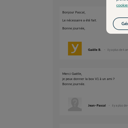
cookie
Bonjour Pascal,
Le nécessaire a été fait.
Gér
Bonne journée,
Gaëlle B.
il y a plus de 4 a
Merci Gaëlle,
je peux donner la box V1 à un ami ?
Bonne journée.
Jean-Pascal
il y a plus de