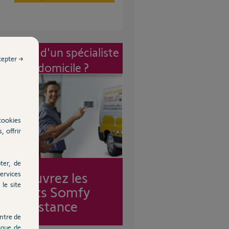
vention d'un spécialiste
cepter →
à mon domicile ?
cookies
, offrir
ter, de
Découvrez les
ervices
le site
forfaits Somfy
Assistance
ntre de
tique de