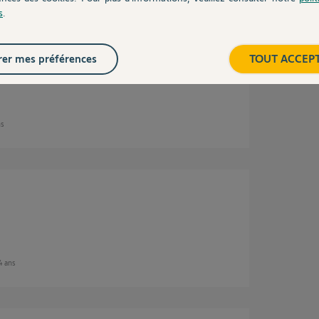
s
.
er mes préférences
TOUT ACCEP
ns
 4 ans