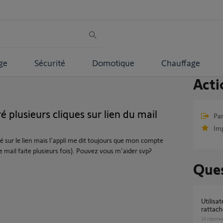
ge
Sécurité
Domotique
Chauffage
Acti
plusieurs cliques sur lien du mail
Par
Im
qué sur le lien mais l'appli me dit toujours que mon compte
le mail faite plusieurs fois). Pouvez vous m'aider svp?
Ques
Utilisateur résident : aucune tahoma
rattach
10
répons