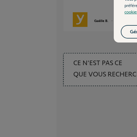
préfér
cookie
Gaëlle B.
il y a plus de 4 a
Gér
CE N'EST PAS CE
QUE VOUS RECHER