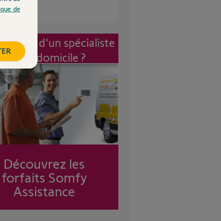
tique de
vention d'un spécialiste
TER
à mon domicile ?
Découvrez les
forfaits Somfy
Assistance