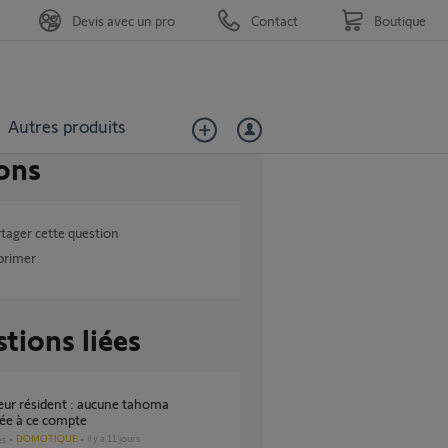
Devis avec un pro
Contact
Boutique
Autres produits
ons
tager cette question
primer
tions liées
ée à ce compte
DOMOTIQUE
il y a 11 jours
es