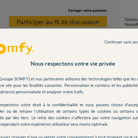
Partager cette question
Tahoma switch supprimer le lien avec
Participer au fil de discussion
HomeK
43
répons
Continuer sans ac
compt
1
réponse
ossible que ça ne marche pas.
Nous respectons votre vie privée
Groupe SOMFY) et nos partenaires utilisons des technologies telles que les 
Impossible de me connecter à mon compte
re site pour les finalités suivantes: Personnaliser le contenu et les publicités
Tahoma 
érience personnalisée et analyser notre trafic.
7
réponse
 ans
espectons votre droit à la confidentialité et vous pouvez choisir d’accep
ler ou de refuser l'utilisation de certains types de cookies ou certains s
Comment rajouter un nouveau utilisateur
és par des tiers. Le refus des cookies n’affectera pas votre navigation sur 
Tahom
cependant votre expérience utilisateur sera moins optimale.
6
réponse
ouvez changer d'avis ou retirer votre consentement à tout moment via le ce