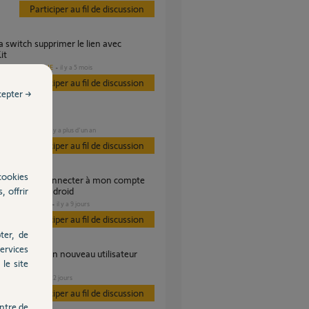
Participer au fil de discussion
it
DOMOTIQUE
il y a 5 mois
es
Participer au fil de discussion
cepter →
e non activé
CHAUFFAGE
il y a plus d'un an
Participer au fil de discussion
cookies
, offrir
sur l'app Android
DOMOTIQUE
il y a 9 jours
s
Participer au fil de discussion
ter, de
ervices
le site
a
VOLET
il y a 22 jours
s
Participer au fil de discussion
ntre de