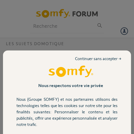
Particuliers
Professionnels
Forum
LES SUJETS DOMOTIQUE
Volet
Compte Désact?
Continuer sans accepter →
Bonjour,
Portail
je souhaite installer une box tahoma mais je n arrive pas a me
connecter. Apres validation de mon mail et mot de passe, je reçois un
Garage
Nous respectons votre vie privée
message Une erreur s'est produite. (Le compte utilisateur est
désactivé). Merci de votre retour
Nous (Groupe SOMFY) et nos partenaires utilisons des
Cordialement
Sécurité
technologies telles que les cookies sur notre site pour les
Merci,
finalités suivantes: Personnaliser le contenu et les
publicités, offrir une expérience personnalisée et analyser
Domotique
notre trafic.
Jean-marc Z.
il y a plus de 4 ans