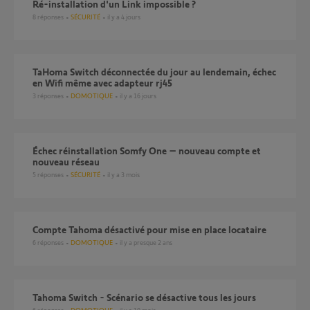
ré-installation d'un Link impossible ?
8
réponses
SÉCURITÉ
il y a 4 jours
TaHoma Switch déconnectée du jour au lendemain, échec
en Wifi même avec adapteur rj45
3
réponses
DOMOTIQUE
il y a 16 jours
Échec réinstallation Somfy One – nouveau compte et
nouveau réseau
5
réponses
SÉCURITÉ
il y a 3 mois
Compte Tahoma désactivé pour mise en place locataire
6
réponses
DOMOTIQUE
il y a presque 2 ans
Tahoma Switch - Scénario se désactive tous les jours