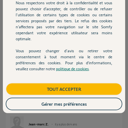
Nous respectons votre droit à la confidentialité et vous
Chauffage
Participer au fil de discussion
pouvez choisir d’accepter, de contrôler ou de refuser
l'utilisation de certains types de cookies ou certains
services proposés par des tiers. Le refus des cookies
Autres produits
Réponses
n’affectera pas votre navigation sur le site Somfy
cependant votre expérience utilisateur sera moins
optimale.
Bonjour
Vous pouvez changer d'avis ou retirer votre
Devis avec un pro
Laissez ici sans crainte le pin du TaHoma et attendez le contact d'un
consentement à tout moment via le centre de
Yellow !
préférences des cookies. Pour plus d’informations,
Bonne journée !
veuillez consulter notre
politique de cookies
.
Contact
Jean-Luc B.
il y a plus de 4 ans
Boutique
TOUT ACCEPTER
Gérer mes préférences
Bonjour, le pin est 121639756598
Merci pour votre aide
Jean-marc Z.
il y a plus de 4 ans