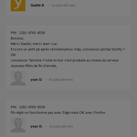
Gaëlle B.
il y a plus de 4 ans
PIN : 1201-9765-8530
Bonjour,
Merci Gaelle, merci Jean-Luc
Encore un petit pb après réinitialisation mdp, connexion portail Somfy =
OK
connexion Tahoma =>Une erreur s'est produite au niveau du serveur.
Joyeuses fêtes de fin d'année,
yvan D.
il y a plus de 4 ans
PIN : 1201-9765-8530
Pb réglé ne fonctionne pas avec Edge mais OK avec FireFox
yvan D.
il y a plus de 4 ans