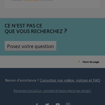
6
réponses
DOMOTIQUE
il y a 10 mois
CE N'EST PAS CE
QUE VOUS RECHERCHEZ
Posez votre question
Haut de page
Besoin d’assistance ?
Consultez nos vidéos, notices et FAQ
Recevez nos actus, conseils et bons plans par email !