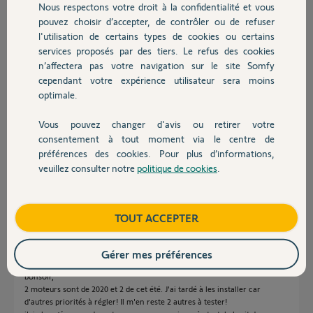
Nous respectons votre droit à la confidentialité et vous
Chauffage
il y a plus de 4 ans
pouvez choisir d’accepter, de contrôler ou de refuser
Participer au fil de discussion
l'utilisation de certains types de cookies ou certains
services proposés par des tiers. Le refus des cookies
Autres produits
n’affectera pas votre navigation sur le site Somfy
cependant votre expérience utilisateur sera moins
Réponses
optimale.
Vous pouvez changer d'avis ou retirer votre
Bonjour,
Devis avec un pro
consentement à tout moment via le centre de
Quel âge à ce moteur ?
préférences des cookies. Pour plus d’informations,
Avez-vous fait qqs chose dessus ?
veuillez consulter notre
politique de cookies
.
Contact
CdL
Anonyme
il y a plus de 4 ans
Boutique
TOUT ACCEPTER
Gérer mes préférences
bonsoir,
2 moteurs sont de 2020 et 2 de cet été. J'ai tardé à les installer car
d'autres priorités à régler! Il m'en reste 2 autres à tester!