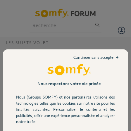
Particuliers
Professionnels
Forum
LES SUJETS VOLET
Volet
problème moteur solus2PA8/12 ?
Continuer sans accepter →
Bonjour,
Portail
je me trouve devant un
souci avec 4 volets . le
moteur tourne
Garage
Nous respectons votre vie privée
uniquement en descente.
à la montée, le moteur
Nous (Groupe SOMFY) et nos partenaires utilisons des
grogne.
Sécurité
technologies telles que les cookies sur notre site pour les
Je ne sais quoi faire.
finalités suivantes: Personnaliser le contenu et les
publicités, offrir une expérience personnalisée et analyser
Merci,
Domotique
notre trafic.
Patrick J.