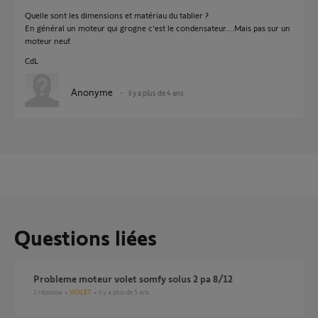
Quelle sont les dimensions et matériau du tablier ?
En général un moteur qui grogne c'est le condensateur....Mais pas sur un
moteur neuf.
CdL
Anonyme
il y a plus de 4 ans
Questions liées
Probleme moteur volet somfy solus 2 pa 8/12
1
réponse
VOLET
il y a plus de 5 ans