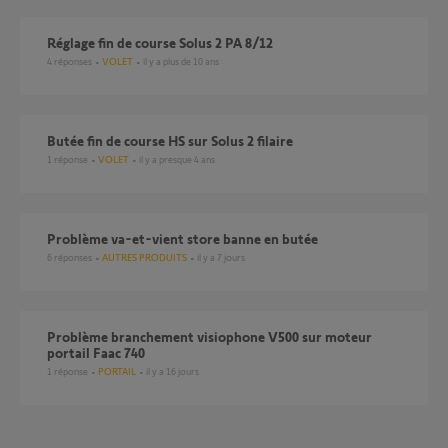
Réglage fin de course Solus 2 PA 8/12
4
réponses
VOLET
il y a plus de 10 ans
Butée fin de course HS sur Solus 2 filaire
1
réponse
VOLET
il y a presque 4 ans
Problème va-et-vient store banne en butée
6
réponses
AUTRES PRODUITS
il y a 7 jours
Problème branchement visiophone V500 sur moteur
portail Faac 740
1
réponse
PORTAIL
il y a 16 jours