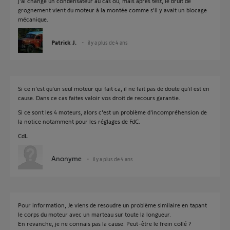
j'ai changé un condensateur au cas ou, mais après test, le bruit de
grognement vient du moteur à la montée comme s'il y avait un blocage
mécanique.
Patrick J.
il y a plus de 4 ans
Si ce n'est qu'un seul moteur qui fait ca, il ne fait pas de doute qu'il est en
cause. Dans ce cas faites valoir vos droit de recours garantie.
Si ce sont les 4 moteurs, alors c'est un problème d'incompréhension de
la notice notamment pour les réglages de FdC.
CdL
Anonyme
il y a plus de 4 ans
Pour information, Je viens de resoudre un problème similaire en tapant
le corps du moteur avec un marteau sur toute la longueur.
En revanche, je ne connais pas la cause. Peut-être le frein collé ?