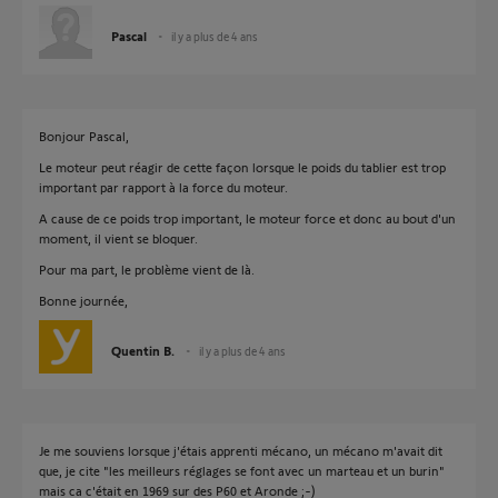
Pascal
il y a plus de 4 ans
Bonjour Pascal,
Le moteur peut réagir de cette façon lorsque le poids du tablier est trop
important par rapport à la force du moteur.
A cause de ce poids trop important, le moteur force et donc au bout d'un
moment, il vient se bloquer.
Pour ma part, le problème vient de là.
Bonne journée,
Quentin B.
il y a plus de 4 ans
Je me souviens lorsque j'étais apprenti mécano, un mécano m'avait dit
que, je cite "les meilleurs réglages se font avec un marteau et un burin"
mais ca c'était en 1969 sur des P60 et Aronde ;-)