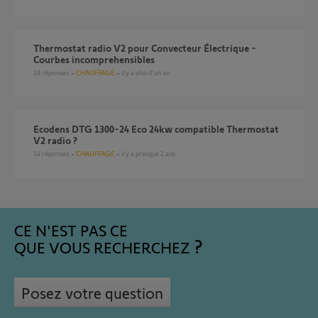
Thermostat radio V2 pour Convecteur Électrique -
Courbes incomprehensibles
18
réponses
CHAUFFAGE
il y a plus d'un an
Ecodens DTG 1300-24 Eco 24kw compatible Thermostat
V2 radio ?
14
réponses
CHAUFFAGE
il y a presque 2 ans
CE N'EST PAS CE
QUE VOUS RECHERCHEZ
Posez votre question