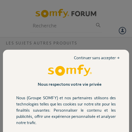
Particuliers
Professionnels
Forum
LES SUJETS AUTRES PRODUITS
Volet
Thermostat sans fil v2 bornier récepteur
Continuer sans accepter →
radio différent de cekui du mode d'emploi
Portail
Bonjour,
le bornier du récepteur est différent
Garage
Nous respectons votre vie privée
de celui du mode d'emploi
Merci, j'ai peur de mal le brancher.
Nous (Groupe SOMFY) et nos partenaires utilisons des
Sécurité
technologies telles que les cookies sur notre site pour les
finalités suivantes: Personnaliser le contenu et les
publicités, offrir une expérience personnalisée et analyser
Domotique
notre trafic.