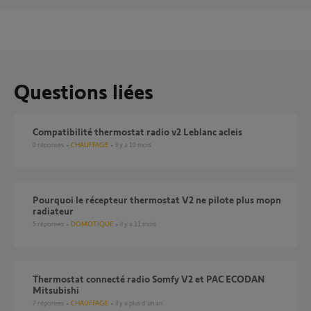
Questions liées
Compatibilité thermostat radio v2 Leblanc acleis
0
réponses
CHAUFFAGE
il y a 10 mois
Pourquoi le récepteur thermostat V2 ne pilote plus mopn
radiateur
5
réponses
DOMOTIQUE
il y a 11 mois
Thermostat connecté radio Somfy V2 et PAC ECODAN
Mitsubishi
7
réponses
CHAUFFAGE
il y a plus d'un an