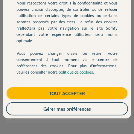
Nous respectons votre droit à la confidentialité et vous
Chauffage
pouvez choisir d’accepter, de contrôler ou de refuser
l'utilisation de certains types de cookies ou certains
daniel G.
services proposés par des tiers. Le refus des cookies
Autres produits
il y a plus de 4 ans
n’affectera pas votre navigation sur le site Somfy
Participer au fil de discussion
cependant votre expérience utilisateur sera moins
optimale.
Vous pouvez changer d'avis ou retirer votre
Réponses
Devis avec un pro
consentement à tout moment via le centre de
préférences des cookies. Pour plus d’informations,
veuillez consulter notre
politique de cookies
.
Contact
Bonjour Daniel,
Quel est le modèle que vous possèdez exactement? Car même avec la
photo, ça ne me dit rien...
Boutique
TOUT ACCEPTER
Bonne journée,
Gérer mes préférences
Quentin B.
il y a plus de 4 ans