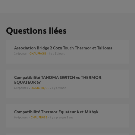
Questions liées
Association Bridge 2 Cozy Touch Thermor et TaHoma
1
réponse
CHAUFFAGE
il y a 11 jours
Compatibilité TAHOMA SWITCH vs THERMOR
EQUATEUR 5?
4
réponses
DOMOTIQUE
il y a 9 mois
Compatibilité Thermor Équateur 4 et Mithyk
6
réponses
CHAUFFAGE
il y a presque 3 ans