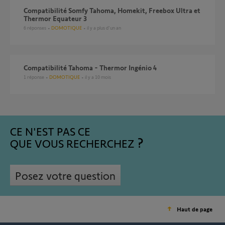
Compatibilité Somfy Tahoma, Homekit, Freebox Ultra et
Thermor Equateur 3
6
réponses
DOMOTIQUE
il y a plus d'un an
Compatibilité Tahoma - Thermor Ingénio 4
1
réponse
DOMOTIQUE
il y a 10 mois
CE N'EST PAS CE
QUE VOUS RECHERCHEZ
Posez votre question
Haut de page