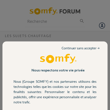
Particuliers
Professionnels
Forum
LES SUJETS CHAUFFAGE
Volet
Compatibilité thermor équateur 4
Continuer sans accepter →
Bonjour,
Portail
J'aimerais savoir si le radiateur thermor équateur 4 est compatible
avec la box tahoma.
Garage
Nous respectons votre vie privée
Merci,
Nous (Groupe SOMFY) et nos partenaires utilisons des
Sécurité
franck
technologies telles que les cookies sur notre site pour les
il y a plus de 4 ans
finalités suivantes: Personnaliser le contenu et les
Participer au fil de discussion
publicités, offrir une expérience personnalisée et analyser
Domotique
notre trafic.