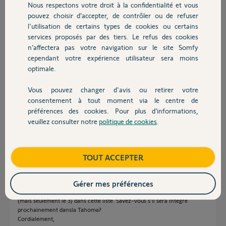
Nous respectons votre droit à la confidentialité et vous
Chauffage
Réponses
pouvez choisir d’accepter, de contrôler ou de refuser
l'utilisation de certains types de cookies ou certains
services proposés par des tiers. Le refus des cookies
Autres produits
Bonjour
n’affectera pas votre navigation sur le site Somfy
cependant votre expérience utilisateur sera moins
Ci joint la liste des compatibilités pour le TaHoma V1 et V2 et celle des
compatibilités pour le TaHoma Switch.
optimale.
Bonne journée !
Vous pouvez changer d'avis ou retirer votre
Devis avec un pro
Liste des compati...
Liste des compati...
consentement à tout moment via le centre de
630 ko
570 ko
préférences des cookies. Pour plus d’informations,
veuillez consulter notre
politique de cookies
.
Contact
Jean-Luc B.
il y a plus de 4 ans
Boutique
TOUT ACCEPTER
Gérer mes préférences
Bonjour,
Merci pour votre réponse. Je ne vois malheureusement pas l'equateur 4
(mais seulement le 3) dans cette liste. Savez-vous s'il sera intégré
prochainement dansla Tahoma?
Cordialement,