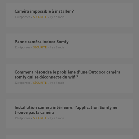
Caméra impossible à installer ?
13
réponses
SÉCURITÉ
il y a 5 mois
Panne caméra indoor Somfy
21
réponses
SÉCURITÉ
il y a 3 mois
Comment résoudre le problème d'une Outdoor caméra
somfy qui se déconnecte du wifi ?
22
réponses
SÉCURITÉ
il y a 4 mois
Installation camera intérieure: l'application Somfy ne
trouve pas la caméra
19
réponses
SÉCURITÉ
il y a 6 mois