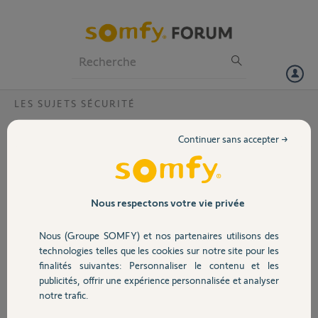
Particuliers
Professionnels
Forum
LES SUJETS SÉCURITÉ
Volet
Camera - pb scan QRCode
Continuer sans accepter →
Bonjour,
Portail
En voulant changer de réseau wifi, j’ai désintallé ma camera de
l’application et la réinstallation ne fonctionne pas, le QR Code n’est
pas reconnu. J’ai suivi les tutos et lus les nombreux commentaires et
Garage
Nous respectons votre vie privée
solutions à ce sujet, rien ne fonctionne me concernant. Comment
peut-on réassocier la caméra sans le QRCode svp ?
Nous (Groupe SOMFY) et nos partenaires utilisons des
Sécurité
technologies telles que les cookies sur notre site pour les
Merci,
finalités suivantes: Personnaliser le contenu et les
publicités, offrir une expérience personnalisée et analyser
Domotique
Jerome D.
notre trafic.
il y a plus de 4 ans