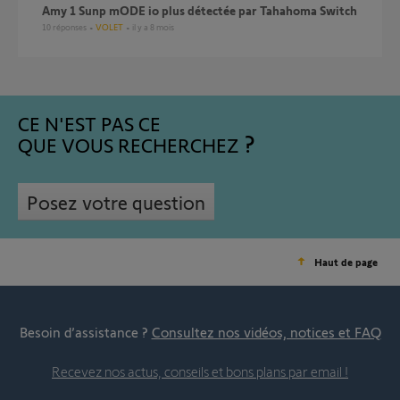
Amy 1 Sunp mODE io plus détectée par Tahahoma Switch
10
réponses
VOLET
il y a 8 mois
CE N'EST PAS CE
QUE VOUS RECHERCHEZ
Posez votre question
Haut de page
Besoin d’assistance ?
Consultez nos vidéos, notices et FAQ
Recevez nos actus, conseils et bons plans par email !