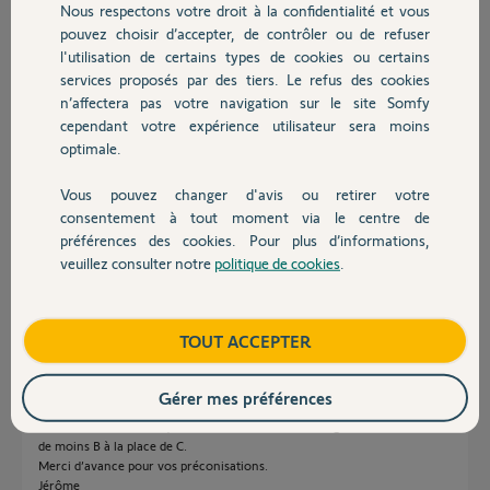
Participer au fil de discussion
Nous respectons votre droit à la confidentialité et vous
Chauffage
pouvez choisir d’accepter, de contrôler ou de refuser
l'utilisation de certains types de cookies ou certains
services proposés par des tiers. Le refus des cookies
Autres produits
Réponses
n’affectera pas votre navigation sur le site Somfy
cependant votre expérience utilisateur sera moins
optimale.
Bonsoir Jerome
Quand la caméra n'arrive pas a lire le QR Code c'est que la clé WIFI est
Vous pouvez changer d'avis ou retirer votre
trop compliquée.
Devis avec un pro
consentement à tout moment via le centre de
Uniquement des lettres et des chiffres et le SSID plus la clé WIFI ne
préférences des cookies. Pour plus d’informations,
doivent pas faire plus de 45 caractères.
veuillez consulter notre
politique de cookies
.
Contact
JACKY M.
il y a plus de 4 ans
Boutique
TOUT ACCEPTER
Bonjour,
Gérer mes préférences
Merci pour votre réponse, malheureusement, ça ne fonctionne pas. Le
code wifi est le même que l’ancien. Seul le SSID change avec un caractère
de moins B à la place de C.
Merci d’avance pour vos préconisations.
Jérôme