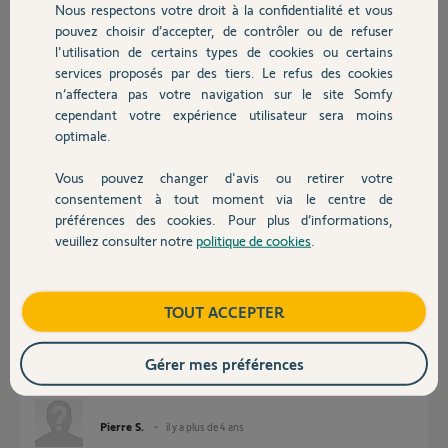
Nous respectons votre droit à la confidentialité et vous
Chauffage
pouvez choisir d’accepter, de contrôler ou de refuser
Réponses
l'utilisation de certains types de cookies ou certains
services proposés par des tiers. Le refus des cookies
Autres produits
n’affectera pas votre navigation sur le site Somfy
Bonjour Pierre
cependant votre expérience utilisateur sera moins
Somfy Connect est un portail d'enregistrement.
optimale.
https://www.somfy-connect.com/fr/
Je pense que vous cherchez l'application Somfy Protect.
Vous pouvez changer d'avis ou retirer votre
Devis avec un pro
Il n'y a pas de notice "papier". Tout est dans l'application via l'aide.
consentement à tout moment via le centre de
préférences des cookies. Pour plus d’informations,
JACKY M.
il y a plus de 4 ans
veuillez consulter notre
politique de cookies
.
Contact
Boutique
TOUT ACCEPTER
Merci Jacky M. , c’est bien entendu SOMFY Protect et vous avez raison
de nombreuses réponses se trouvent dans »Aide » ; comme la version des
Gérer mes préférences
caméras outdoor soit la 2.3.0.
Mais toujours en recherche : où et comment se procurer des badges ?
Pierre S.
il y a plus de 4 ans