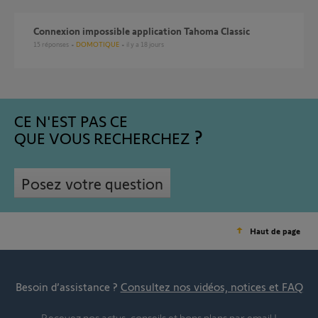
Connexion impossible application Tahoma Classic
15
réponses
DOMOTIQUE
il y a 18 jours
CE N'EST PAS CE
QUE VOUS RECHERCHEZ
Posez votre question
Haut de page
Besoin d’assistance ?
Consultez nos vidéos, notices et FAQ
Recevez nos actus, conseils et bons plans par email !