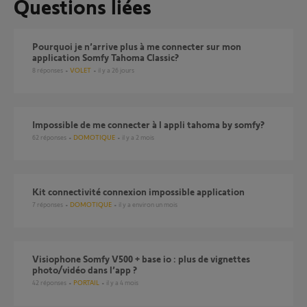
Questions liées
Pourquoi je n’arrive plus à me connecter sur mon
application Somfy Tahoma Classic?
8
réponses
VOLET
il y a 26 jours
Impossible de me connecter à l appli tahoma by somfy?
62
réponses
DOMOTIQUE
il y a 2 mois
Kit connectivité connexion impossible application
7
réponses
DOMOTIQUE
il y a environ un mois
Visiophone Somfy V500 + base io : plus de vignettes
photo/vidéo dans l’app ?
42
réponses
PORTAIL
il y a 4 mois