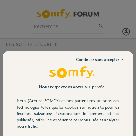
Particuliers
Professionnels
Forum
LES SUJETS SÉCURITÉ
Volet
Où trouver le guide application Somfy
Continuer sans accepter →
Connect
Portail
Bonjour,
merci d'indiquer où trouver l'application Somfy Connect pour iPhone
Garage
version 15.
Nous respectons votre vie privée
Merci,
Nous (Groupe SOMFY) et nos partenaires utilisons des
Sécurité
technologies telles que les cookies sur notre site pour les
Pierre S.
finalités suivantes: Personnaliser le contenu et les
il y a plus de 4 ans
publicités, offrir une expérience personnalisée et analyser
Domotique
Participer au fil de discussion
notre trafic.