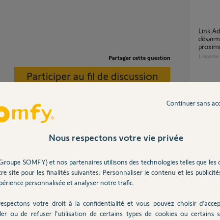
Link Advanced : pourquoi le mode nuit se
désarme
proximi
1
réponse
Partager cette question
Participer au fil de discussion
Info a
6
réponse
Continuer sans ac
vez un déclenchement indiquant que le capot
Nous respectons votre vie privée
Badge 
terre, n'y touché surtout pas. Il n'y aura plus
9
réponse
uyer sur le capot ça recommencera car les
Problème Alarme fantôme dans Somfy
Groupe SOMFY) et nos partenaires utilisons des technologies telles que les 
nvoyer des capots neufs.
Protect
re site pour les finalités suivantes: Personnaliser le contenu et les publicités
7
réponse
érience personnalisée et analyser notre trafic.
 non affectés ?
espectons votre droit à la confidentialité et vous pouvez choisir d’accep
ler ou de refuser l'utilisation de certains types de cookies ou certains s