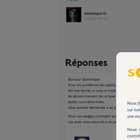
dominique H.
il y a plus de 4 ans
Réponses
Bonjour Dominique
Pour les problèmes de capots, quand vous a
est mal fermé, si celui ci n'est pas tombé par 
de déclenchement de ce type. Si vous réapp
pattes sont déformées.
Nous (
Vous pouvez demander a un yello de vous re
sur not
une exp
Pour vos badges comment sont ils installés.
Les avez vous associés a un profil ou sont ils
Nous r
contrô