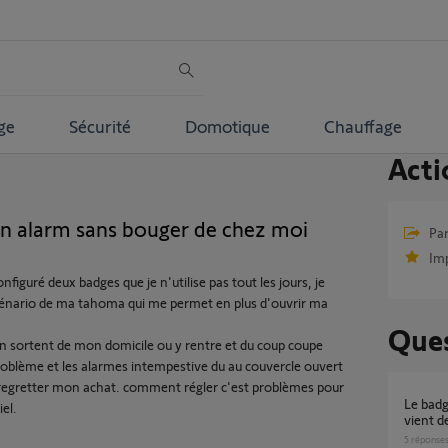
ge
Sécurité
Domotique
Chauffage
Acti
n alarm sans bouger de chez moi
Par
Im
nfiguré deux badges que je n'utilise pas tout les jours, je
énario de ma tahoma qui me permet en plus d'ouvrir ma
Ques
on sortent de mon domicile ou y rentre et du coup coupe
oblème et les alarmes intempestive du au couvercle ouvert
 regretter mon achat. comment régler c'est problèmes pour
Le badge désactive l’alarme alors que l’on
el.
vient de
5
réponse