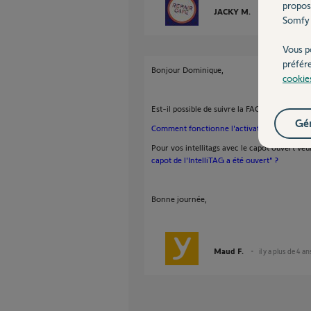
propos
JACKY M.
il y a plus de 4
Somfy 
Vous p
préfér
Bonjour Dominique,
cookie
Est-il possible de suivre la FAQ ci-dessous :
Gér
Comment fonctionne l'activation intelligent
Pour vos intellitags avec le capot ouvert veui
capot de l'IntelliTAG a été ouvert" ?
Bonne journée,
Maud F.
il y a plus de 4 an