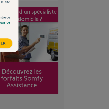
le site
vention d'un spécialiste
ntre de
à mon domicile ?
tique de
TER
Découvrez les
forfaits Somfy
Assistance