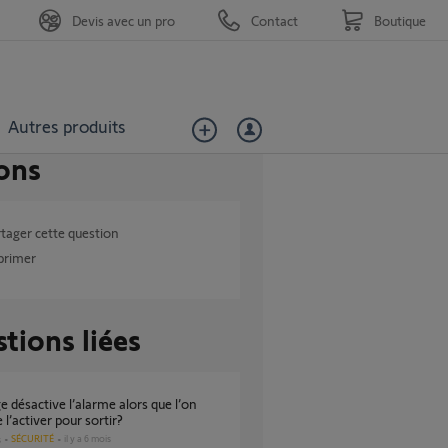
Devis avec un pro
Contact
Boutique
Autres produits
ons
tager cette question
primer
tions liées
 l’activer pour sortir?
SÉCURITÉ
il y a 6 mois
s