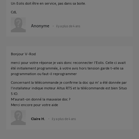
Un Eolis doit être en service, pas dans sa boite.
CdL
Anonyme
il y a plus de 4 ans
Bonjour V-Rod
merci pour votre réponse je vais donc reconnecter l'Eolis. Celle ci avait
été initialement programmée, à votre avis hors tension garde t-elle sa
programmation ou faut-il reprogrammer
Concernant la télécommande je confirme la doc qui m' a été donnée par
l'installateur indique moteur Altus RTS et la télécommande est bien Situo
5 IO.
M'aurait-on donné la mauvaise doc ?
Merci encore pour votre aide
Claire H.
il y a plus de 4 ans