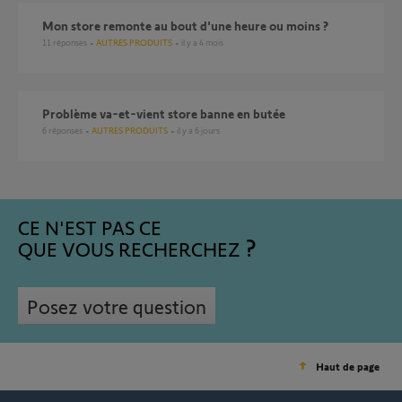
Mon store remonte au bout d'une heure ou moins ?
11
réponses
AUTRES PRODUITS
il y a 4 mois
Problème va-et-vient store banne en butée
6
réponses
AUTRES PRODUITS
il y a 6 jours
CE N'EST PAS CE
QUE VOUS RECHERCHEZ
Posez votre question
Haut de page