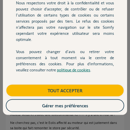
Nous respectons votre droit à la confidentialité et vous
puisqu'il est dans sa boîte.
Chauffage
pouvez choisir d’accepter, de contrôler ou de refuser
Dans ce cas de ou peut venir le problème si ce n'est que de la
l'utilisation de certains types de cookies ou certains
télécommande.
Je vous remercie de l'attention que vous porterez à lire ce message
services proposés par des tiers. Le refus des cookies
Autres produits
cordialement
n’affectera pas votre navigation sur le site Somfy
cependant votre expérience utilisateur sera moins
Merci,
optimale.
Claire H.
Vous pouvez changer d'avis ou retirer votre
Devis avec un pro
il y a plus de 4 ans
consentement à tout moment via le centre de
Participer au fil de discussion
préférences des cookies. Pour plus d’informations,
veuillez consulter notre
politique de cookies
.
Contact
Réponses
Boutique
TOUT ACCEPTER
Gérer mes préférences
Bonjour,
Moteur Altus RTS avec une télécommande IO ???? Il y a une erreur là !
Ne cherchez pas, c'est le Eolis affecté au moteur qui est justement dans
sa boite qui fait remonter le store par sécurité.