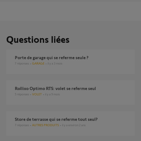
Questions liées
Porte de garage qui se referme seule ?
7
réponses
GARAGE
il y a 3 mois
Rollixo Optimo RTS: volet se referme seul
5
réponses
VOLET
il y a 9 mois
Store de terrasse qui se referme tout seul?
7
réponses
AUTRES PRODUITS
il y a environ 2 ans