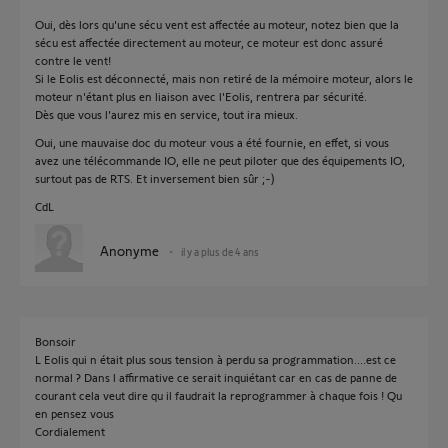
Oui, dès lors qu'une sécu vent est affectée au moteur, notez bien que la
sécu est affectée directement au moteur, ce moteur est donc assuré
contre le vent!
Si le Eolis est déconnecté, mais non retiré de la mémoire moteur, alors le
moteur n'étant plus en liaison avec l'Eolis, rentrera par sécurité.
Dès que vous l'aurez mis en service, tout ira mieux.
Oui, une mauvaise doc du moteur vous a été fournie, en effet, si vous
avez une télécommande IO, elle ne peut piloter que des équipements IO,
surtout pas de RTS. Et inversement bien sûr ;-)
CdL
Anonyme
il y a plus de 4 ans
Bonsoir
L Eolis qui n était plus sous tension à perdu sa programmation....est ce
normal ? Dans l affirmative ce serait inquiétant car en cas de panne de
courant cela veut dire qu il faudrait la reprogrammer à chaque fois ! Qu
en pensez vous
Cordialement