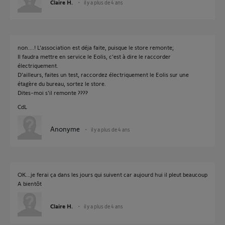
Claire H.
il y a plus de 4 ans
non....! L'association est déja faite, puisque le store remonte;
Il faudra mettre en service le Eolis, c'est à dire le raccorder
électriquement.
D'ailleurs, faites un test, raccordez électriquement le Eolis sur une
étagère du bureau, sortez le store.
Dites-moi s'il remonte ????
CdL
Anonyme
il y a plus de 4 ans
OK...je ferai ça dans les jours qui suivent car aujourd hui il pleut beaucoup
A bientôt
Claire H.
il y a plus de 4 ans