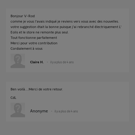
Bonjour V-Rod
comme je vous l'avais indiqué je reviens vers vous avec des nouvelles.
votre suggestion était la bonne puisque j'ai rebranché électriquement L'
Eolis et le store ne remonte plus seul.
Tout fonctionne parfaitement
Merci pour votre contribution
Cordialement à vous
Claire H.
il y a plus de 4 ans
Ben voilà....Merci de votre retour.
CdL
Anonyme
il y a plus de 4 ans