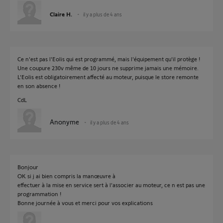
Claire H.
il y a plus de 4 ans
Ce n'est pas l'Eolis qui est programmé, mais l'équipement qu'il protège !
Une coupure 230v même de 10 jours ne supprime jamais une mémoire.
L'Eolis est obligatoirement affecté au moteur, puisque le store remonte
en son absence !
CdL
Anonyme
il y a plus de 4 ans
Bonjour
OK si j ai bien compris la manœuvre à
effectuer à la mise en service sert à l'associer au moteur, ce n est pas une
programmation !
Bonne journée à vous et merci pour vos explications