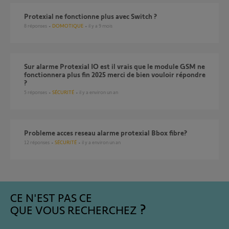
Protexial ne fonctionne plus avec Switch ?
8
réponses
DOMOTIQUE
il y a 9 mois
sur alarme Protexial IO est il vrais que le module GSM ne
fonctionnera plus fin 2025 merci de bien vouloir répondre
?
5
réponses
SÉCURITÉ
il y a environ un an
probleme acces reseau alarme protexial Bbox fibre?
12
réponses
SÉCURITÉ
il y a environ un an
CE N'EST PAS CE
QUE VOUS RECHERCHEZ