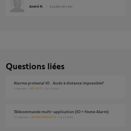
André N.
il y a plus de 4 ans
Questions liées
Alarme protexial IO . Accés à distance impossible?
4
réponses
SÉCURITÉ
il y a 3 mois
Télécommande multi-application (IO + Home Alarm)
13
réponses
AUTRES PRODUITS
il y a 5 mois