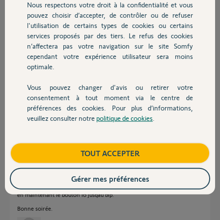
Nous respectons votre droit à la confidentialité et vous
le bouton IO de la centrale puis ajouter dans l'appli)
Chauffage
pouvez choisir d’accepter, de contrôler ou de refuser
Merci d'avance les Amis Amies Somfy
l'utilisation de certains types de cookies ou certains
services proposés par des tiers. Le refus des cookies
Autres produits
Merci,
n’affectera pas votre navigation sur le site Somfy
cependant votre expérience utilisateur sera moins
Philippe E.
optimale.
il y a plus de 4 ans
Participer au fil de discussion
Vous pouvez changer d'avis ou retirer votre
Devis avec un pro
consentement à tout moment via le centre de
préférences des cookies. Pour plus d’informations,
veuillez consulter notre
politique de cookies
.
Contact
Réponses
Boutique
TOUT ACCEPTER
Bonjour
Faire une recherche sans télécommande.
Gérer mes préférences
Sinon faudra faire la procédure de reset IO dans la notice, de mémoire
en maintenant le bouton io jusqau bip.
Bonne soirée.