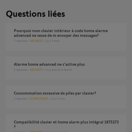
Questions liées
Pourquoi mon clavier intérieur à code home alarme
advenced ne cesse de m envoyer des messages?
7
réponses
SÉCURITÉ
il y a 3 mois
Alarme home advanced ne s'active plus
4
réponses
SÉCURITÉ
il y a environ 4 heures
Consommation excessive de piles par clavier?
3
réponses
DOMOTIQUE
il y a 2 mois
Compatibilité clavier et home alarm plus intégral 1875273
?