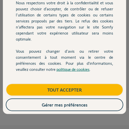
Nous respectons votre droit à la confidentialité et vous
Chauffage
pouvez choisir d’accepter, de contrôler ou de refuser
Réponses
l'utilisation de certains types de cookies ou certains
services proposés par des tiers. Le refus des cookies
Autres produits
n’affectera pas votre navigation sur le site Somfy
Bonjour Cyril,
cependant votre expérience utilisateur sera moins
optimale.
Nous n'avons pas encore une date de compatibilité. Cependant je garde
votre post ouvert et ne manquerais pas de vous tenir informé.
Vous pouvez changer d'avis ou retirer votre
Pour la consommation prématurée de vos piles sur vos badges, il faudrait
Devis avec un pro
consentement à tout moment via le centre de
redresser les lamelles qui entourent les pilent pour éviter les faux
contacts.
préférences des cookies. Pour plus d’informations,
veuillez consulter notre
politique de cookies
.
Bonne journée,
Contact
Maud F.
il y a plus de 4 ans
Boutique
TOUT ACCEPTER
Gérer mes préférences