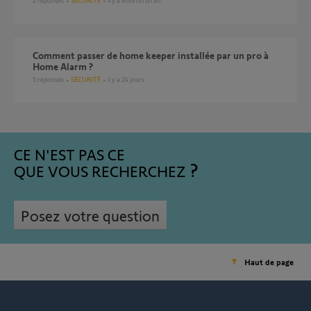
2
réponses
SÉCURITÉ
il y a environ un an
Comment passer de home keeper installée par un pro à
Home Alarm ?
5
réponses
SÉCURITÉ
il y a 24 jours
CE N'EST PAS CE
QUE VOUS RECHERCHEZ
Posez votre question
Haut de page