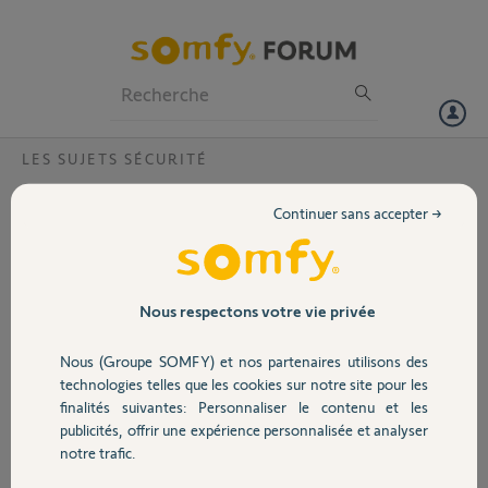
Particuliers
Professionnels
Forum
LES SUJETS SÉCURITÉ
Volet
Clavier pour Home Alarm
Continuer sans accepter →
Bonjour,
Portail
Savez vous quand sera disponible un clavier pour l'activation ou la
désactivation de l'alarme home car nous avons trop de problèmes
avec les badges qui consomment trop de piles?
Garage
Nous respectons votre vie privée
Merci pour votre support
Nous (Groupe SOMFY) et nos partenaires utilisons des
Sécurité
technologies telles que les cookies sur notre site pour les
cyril V.
finalités suivantes: Personnaliser le contenu et les
il y a plus de 4 ans
publicités, offrir une expérience personnalisée et analyser
Domotique
Participer au fil de discussion
notre trafic.