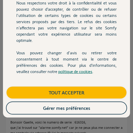
Nous respectons votre droit à la confidentialité et vous
Chauffage
Participer au fil de discussion
pouvez choisir d’accepter, de contrôler ou de refuser
l'utilisation de certains types de cookies ou certains
services proposés par des tiers. Le refus des cookies
Autres produits
n’affectera pas votre navigation sur le site Somfy
Réponses
cependant votre expérience utilisateur sera moins
optimale.
Bonjour Laurent,
Vous pouvez changer d'avis ou retirer votre
Devis avec un pro
Afin de diagnostiquer la source du défaut que vous rencontrez, je vais
consentement à tout moment via le centre de
avoir besoin du numéro d'identification de votre Centrale/Transmetteur.
préférences des cookies. Pour plus d’informations,
Il s'agit d'un numéro à six chiffres commençant par un 5 ou un 6 que
veuillez consulter notre
politique de cookies
.
vous trouverez dans votre Liste des éléments.
Contact
Bonne journée,
Boutique
TOUT ACCEPTER
Gaëlle B.
il y a plus de 4 ans
Gérer mes préférences
Bonsoir Gaelle, voici le numero de serie : 616316,
que j'ai trouvé sur "alarme.somfy.net" car je ne peux plus me connecter a
ma centrale via adresse IP, j'ai le message suivant: