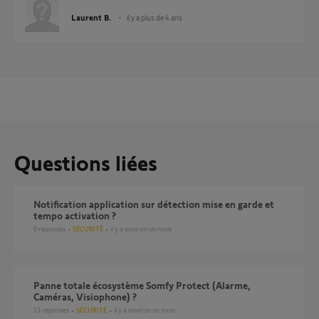
Laurent B.
il y a plus de 4 ans
Questions liées
Notification application sur détection mise en garde et
tempo activation ?
0
réponses
SÉCURITÉ
il y a environ un mois
Panne totale écosystème Somfy Protect (Alarme,
Caméras, Visiophone) ?
13
réponses
SÉCURITÉ
il y a environ un mois