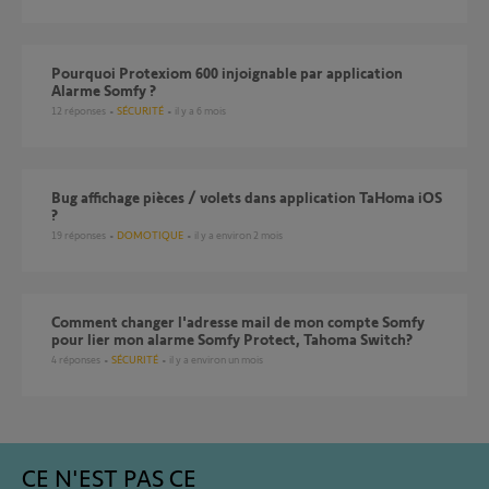
Pourquoi Protexiom 600 injoignable par application
Alarme Somfy ?
12
réponses
SÉCURITÉ
il y a 6 mois
Bug affichage pièces / volets dans application TaHoma iOS
?
19
réponses
DOMOTIQUE
il y a environ 2 mois
Comment changer l'adresse mail de mon compte Somfy
pour lier mon alarme Somfy Protect, Tahoma Switch?
4
réponses
SÉCURITÉ
il y a environ un mois
CE N'EST PAS CE