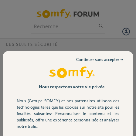
Particuliers
Professionnels
Forum
LES SUJETS SÉCURITÉ
Volet
appli IOS alarme somfy
Continuer sans accepter →
Bonjour a tous,
Portail
depuis pas mal de temps, mon appli IOS alarme SOMFY qui me
permet d'activer mon alarme a distance ne fonctionne plus, en effet,
bien que je sois certain de mes codes,(moi, mon fils et ma compagne)
Garage
Nous respectons votre vie privée
celle ci ne peut jamais se connecter a la centrale. pourtant, les ports
80/443 sont, a priori, bien ouverts sur ma BBOX (modele Miami)
Nous (Groupe SOMFY) et nos partenaires utilisons des
.avez vous une idee svp?
Sécurité
technologies telles que les cookies sur notre site pour les
finalités suivantes: Personnaliser le contenu et les
Merci,
publicités, offrir une expérience personnalisée et analyser
Domotique
notre trafic.
Laurent B.
il y a plus de 4 ans