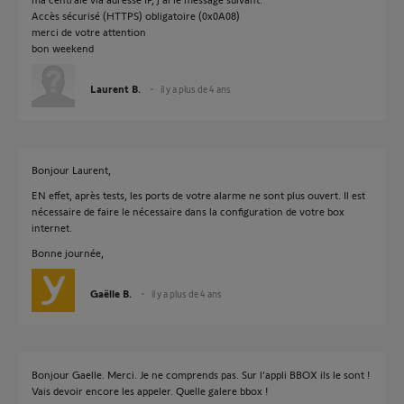
Accès sécurisé (HTTPS) obligatoire (0x0A08)
merci de votre attention
bon weekend
Laurent B.
il y a plus de 4 ans
Bonjour Laurent,
EN effet, après tests, les ports de votre alarme ne sont plus ouvert. Il est
nécessaire de faire le nécessaire dans la configuration de votre box
internet.
Bonne journée,
Gaëlle B.
il y a plus de 4 ans
Bonjour Gaelle. Merci. Je ne comprends pas. Sur l’appli BBOX ils le sont !
Vais devoir encore les appeler. Quelle galere bbox !