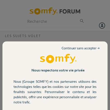
Particuliers
Professionnels
Forum
LES SUJETS VOLET
Volet
télécommande Somfy Telis 6 et capteur
Continuer sans accepter →
Sunis
Portail
Bonjour,
Je souhaite utiliser la télécommande Telis 6 et le capteur solaire Sunis
Garage
Nous respectons votre vie privée
pour ouvrir le matin au lever du soleil mes volets RTS Somfy puis les
fermer le soir au coucher du soleil, est ce possible ?
Nous (Groupe SOMFY) et nos partenaires utilisons des
Pour la fermeture le soir, je peux utiliser la fonction crépuscule de la
Sécurité
technologies telles que les cookies sur notre site pour les
Telis mais pour le lever des volets ça ne fonctionne pas. Est ce que le
finalités suivantes: Personnaliser le contenu et les
capteur Sunis peut assurer cette fonction ?
publicités, offrir une expérience personnalisée et analyser
Merci pour votre aide
Domotique
notre trafic.
Cdlt