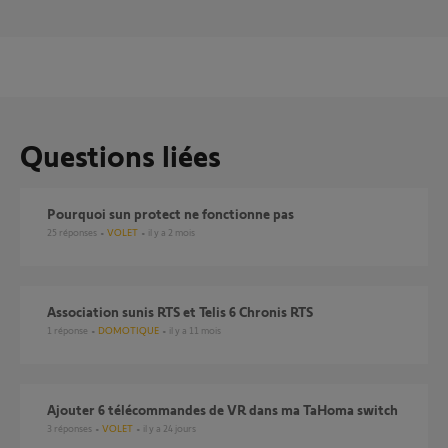
Questions liées
pourquoi sun protect ne fonctionne pas
25
réponses
VOLET
il y a 2 mois
association sunis RTS et Telis 6 Chronis RTS
1
réponse
DOMOTIQUE
il y a 11 mois
Ajouter 6 télécommandes de VR dans ma TaHoma switch
3
réponses
VOLET
il y a 24 jours