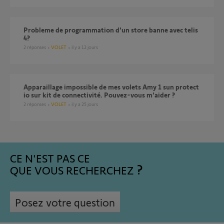
probleme de programmation d'un store banne avec telis
4?
2
réponses
VOLET
il y a 12 jours
Apparaillage impossible de mes volets Amy 1 sun protect
io sur kit de connectivité. Pouvez-vous m'aider ?
2
réponses
VOLET
il y a 25 jours
CE N'EST PAS CE
QUE VOUS RECHERCHEZ
Posez votre question