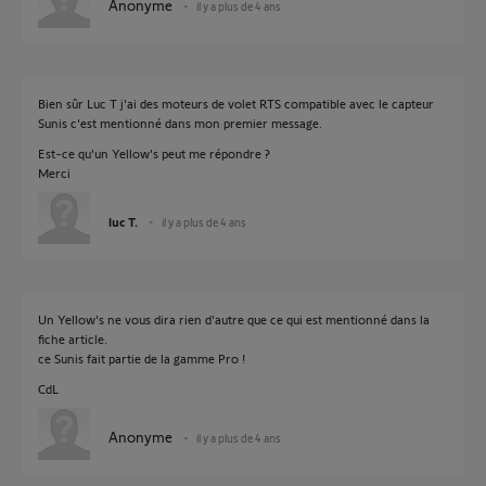
Anonyme
il y a plus de 4 ans
Bien sûr Luc T j'ai des moteurs de volet RTS compatible avec le capteur
Sunis c'est mentionné dans mon premier message.
Est-ce qu'un Yellow's peut me répondre ?
Merci
luc T.
il y a plus de 4 ans
Un Yellow's ne vous dira rien d'autre que ce qui est mentionné dans la
fiche article.
ce Sunis fait partie de la gamme Pro !
CdL
Anonyme
il y a plus de 4 ans