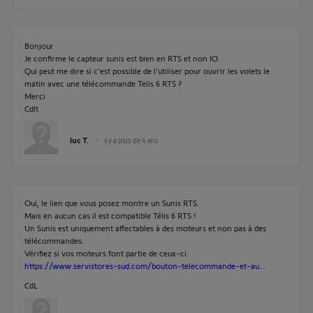
Bonjour
Je confirme le capteur sunis est bien en RTS et non IO.
Qui peut me dire si c'est possible de l'utiliser pour ouvrir les volets le
matin avec une télécommande Telis 6 RTS ?
Merci
Cdlt
luc T.
il y a plus de 4 ans
Oui, le lien que vous posez montre un Sunis RTS.
Mais en aucun cas il est compatible Télis 6 RTS !
Un Sunis est uniquement affectables à des moteurs et non pas à des
télécommandes.
Vérifiez si vos moteurs font partie de ceux-ci.
https://www.servistores-sud.com/bouton-telecommande-et-au...
CdL