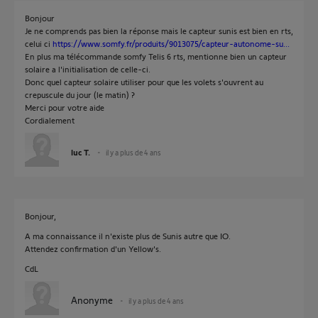
Bonjour
Je ne comprends pas bien la réponse mais le capteur sunis est bien en rts,
celui ci
https://www.somfy.fr/produits/9013075/capteur-autonome-su...
En plus ma télécommande somfy Telis 6 rts, mentionne bien un capteur
solaire a l'initialisation de celle-ci.
Donc quel capteur solaire utiliser pour que les volets s'ouvrent au
crepuscule du jour (le matin) ?
Merci pour votre aide
Cordialement
luc T.
il y a plus de 4 ans
Bonjour,
A ma connaissance il n'existe plus de Sunis autre que IO.
Attendez confirmation d'un Yellow's.
CdL
Anonyme
il y a plus de 4 ans