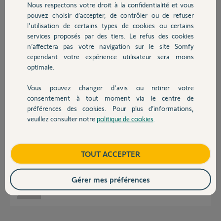
Nous respectons votre droit à la confidentialité et vous
Chauffage
luc T.
pouvez choisir d’accepter, de contrôler ou de refuser
il y a plus de 4 ans
l'utilisation de certains types de cookies ou certains
Participer au fil de discussion
services proposés par des tiers. Le refus des cookies
Autres produits
n’affectera pas votre navigation sur le site Somfy
cependant votre expérience utilisateur sera moins
optimale.
Réponses
Vous pouvez changer d'avis ou retirer votre
Devis avec un pro
consentement à tout moment via le centre de
Bonjour,
préférences des cookies. Pour plus d’informations,
Non ce ne sera pas possible.
veuillez consulter notre
politique de cookies
.
Contact
La Télis est en RTS et le Sunis en IO, deux protocoles différents.
De plus, il est impossible d'affecter directement le Sunis dans un
équipement RTS.
Boutique
TOUT ACCEPTER
Pour une gestion solaire il vous faudra Tahoma Switch.
CdL
Gérer mes préférences
Anonyme
il y a plus de 4 ans