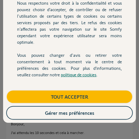
il y a plus de 4 ans
Nous respectons votre droit à la confidentialité et vous
Chauffage
Participer au fil de discussion
pouvez choisir d’accepter, de contrôler ou de refuser
l'utilisation de certains types de cookies ou certains
services proposés par des tiers. Le refus des cookies
Autres produits
n’affectera pas votre navigation sur le site Somfy
Réponses
cependant votre expérience utilisateur sera moins
optimale.
Bonjour PJNO,
Vous pouvez changer d'avis ou retirer votre
Devis avec un pro
pouvez vous m'indiquez le message d'erreur que vous avez quand vous
consentement à tout moment via le centre de
lancer la découverte.
préférences des cookies. Pour plus d’informations,
pour la remise a zéro appuyer 10 sec sur le bouton prog.
veuillez consulter notre
politique de cookies
.
puis de nouveau 3 sec pour lancer la programmation.
Contact
Bonne journée.
Boutique
TOUT ACCEPTER
Nicolas F.
il y a plus de 4 ans
Gérer mes préférences
Bonjour,
J'ai attendu les 10 secondes et cela à marcher.