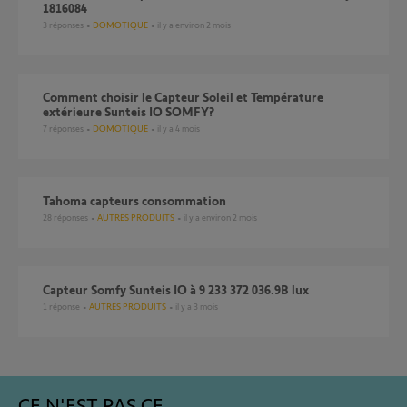
1816084
3
réponses
DOMOTIQUE
il y a environ 2 mois
comment choisir le Capteur Soleil et Température
extérieure Sunteis IO SOMFY?
7
réponses
DOMOTIQUE
il y a 4 mois
Tahoma capteurs consommation
28
réponses
AUTRES PRODUITS
il y a environ 2 mois
Capteur Somfy Sunteis IO à 9 233 372 036.9B lux
1
réponse
AUTRES PRODUITS
il y a 3 mois
CE N'EST PAS CE