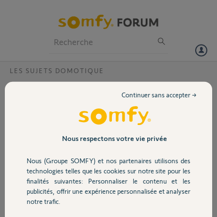
Particuliers
Professionnels
Forum
LES SUJETS DOMOTIQUE
Volet
Problème de connexion de deux capteurs
Continuer sans accepter →
Bonjour,
Portail
Je n'arrive plus à appareiller mon capteur température THERMIS ainsi
que mon capteur d'ensoleillement.
Garage
Nous respectons votre vie privée
J'ai déjà essayé de réinitialiser les capteurs.
Nous (Groupe SOMFY) et nos partenaires utilisons des
Sécurité
Voici le pin de ma Tahoma : 1219-0148-3326
technologies telles que les cookies sur notre site pour les
finalités suivantes: Personnaliser le contenu et les
Merci,
publicités, offrir une expérience personnalisée et analyser
Domotique
notre trafic.
PJNO