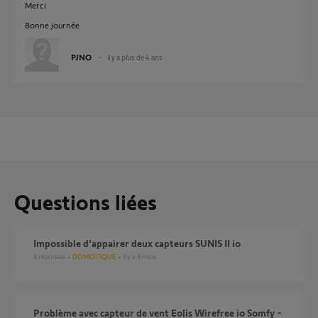
Merci
Bonne journée
PJNO
il y a plus de 4 ans
Questions liées
Impossible d'appairer deux capteurs SUNIS II io
3
réponses
DOMOTIQUE
il y a 3 mois
Problème avec capteur de vent Eolis Wirefree io Somfy -