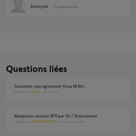
Anonyme
il y a plus de 4 ans
Questions liées
comment reprogrammer Orea 50 Rts
6
réponses
VOLET
il y a 2 mois
Remplacer moteur RTS par IO / Store banne
4
réponses
AUTRES PRODUITS
il y a environ 2 mois