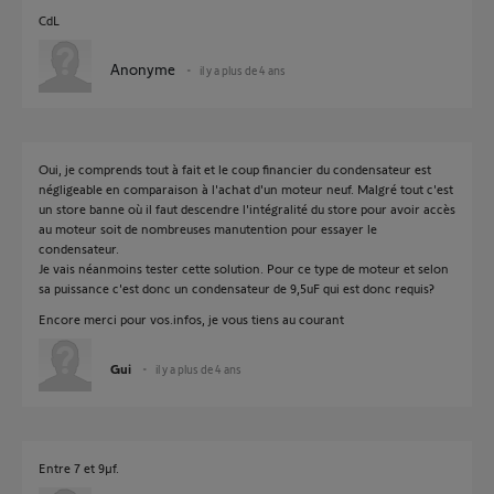
CdL
Anonyme
il y a plus de 4 ans
Oui, je comprends tout à fait et le coup financier du condensateur est
négligeable en comparaison à l'achat d'un moteur neuf. Malgré tout c'est
un store banne où il faut descendre l'intégralité du store pour avoir accès
au moteur soit de nombreuses manutention pour essayer le
condensateur.
Je vais néanmoins tester cette solution. Pour ce type de moteur et selon
sa puissance c'est donc un condensateur de 9,5uF qui est donc requis?
Encore merci pour vos.infos, je vous tiens au courant
Gui
il y a plus de 4 ans
Entre 7 et 9µf.