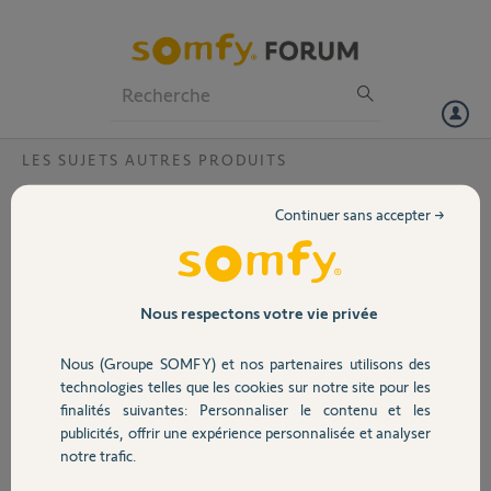
Particuliers
Professionnels
Forum
LES SUJETS AUTRES PRODUITS
Volet
Remplacement Moteur Orea 50 rts 35/17
Continuer sans accepter →
Store Banne
Portail
Bonjour,
Le moteur de mon Store Banne Orea rts 35/17 vient de rendre l'âme
Garage
Nous respectons votre vie privée
après 18 ans de bons et loyaux services ( il ne répond plus ou
partiellement...)
Nous (Groupe SOMFY) et nos partenaires utilisons des
Par quel moteur st-il possible de le remplacer , vous allez me dire le
Sécurité
technologies telles que les cookies sur notre site pour les
même ok mais existe-t-il des modèles plus récents, sortis depuis ?
finalités suivantes: Personnaliser le contenu et les
Je vous remercie des informations apportées,
publicités, offrir une expérience personnalisée et analyser
Bonne journée à tous
Domotique
notre trafic.
Merci,