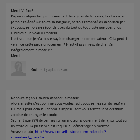
Merci V-Rod!
Depuis quelques temps il présentait des signes de faiblesse, la store était
parfois relâché sur toute sa longueur, parfois remonté ou descendu par
à-coups, parfois ne répondait pas du tout ou tout juste quelques clics
audibles au niveau du moteur !
Il est vrai que je n'ai pas essayé de changer le condensateur ! Cela peut-il
venir de cette pièce uniquement ? N'est-il pas mieux de changer
intégralement le moteur?
Merci
Gui
il y a plus de 4 ans
De toute façon il faudra déposer le moteur.
Alors ensuite c'est comme vous voulez, soit vous partez sur du neuf en
IO, mais pour cela la Tahoma s'impose, soit vous tentez sans certitude
absolue de changer le condo.
Sachant que 99% de pannes sur un moteur proviennent de là, surtout sur
un store où la puissance est requise au démarrage en montée.
Voyez ce tuto;
http://www.conseils-store.com/index.php?
store=bead_mess&a...