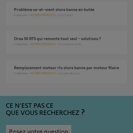
Problème va-et-vient store banne en butée
6
réponses
AUTRES PRODUITS
il y a 7 jours
Orea 50 RTS qui remonte tout seul - solutions ?
5
réponses
AUTRES PRODUITS
il y a environ un an
remplacement moteur rts store banne par moteur filaire
4
réponses
AUTRES PRODUITS
il y a plus de 2 ans
CE N'EST PAS CE
QUE VOUS RECHERCHEZ
Posez votre question