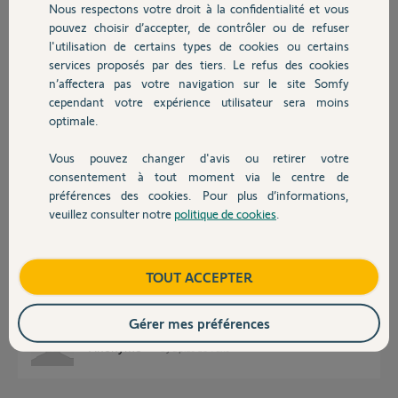
Nous respectons votre droit à la confidentialité et vous
Chauffage
pouvez choisir d’accepter, de contrôler ou de refuser
Gui
l'utilisation de certains types de cookies ou certains
il y a plus de 4 ans
services proposés par des tiers. Le refus des cookies
Autres produits
Participer au fil de discussion
n’affectera pas votre navigation sur le site Somfy
cependant votre expérience utilisateur sera moins
optimale.
Réponses
Vous pouvez changer d'avis ou retirer votre
Devis avec un pro
consentement à tout moment via le centre de
préférences des cookies. Pour plus d’informations,
Bonjour,
veuillez consulter notre
politique de cookies
.
Contact
Votre moteur est un radio RTS.
Vous pouvez trouver l'équivalent (sans dépasser 40Nm) en IO.
Mais avant tout, fonctionne partiellement, ca veut dire quoi ?
Boutique
TOUT ACCEPTER
S'il a du mal à remonter, ce n'est que le condo à 10 balles.
CdL
Gérer mes préférences
Anonyme
il y a plus de 4 ans