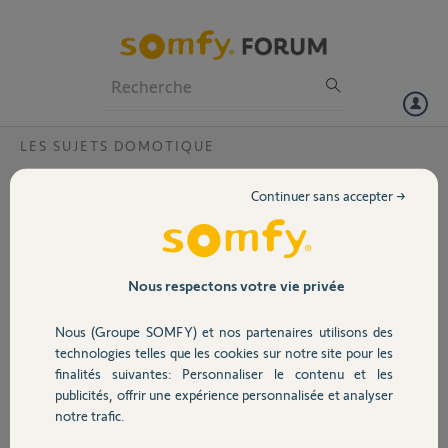
Particuliers
Professionnels
Forum
LES SUJETS DOMOTIQUE
Volet
Comment supprimer une box TaHoma v1
Continuer sans accepter →
de son compte?
Portail
Bonjour,
Je viens d’acquérir une box TaHoma Switch malheureusement je ne
Garage
Nous respectons votre vie privée
peux l’intégrer a mon compte. Le code PIN de ma box TaHoma v1 est
le : 0204-2212-1660
Nous (Groupe SOMFY) et nos partenaires utilisons des
Sécurité
technologies telles que les cookies sur notre site pour les
Merci d’avance,
finalités suivantes: Personnaliser le contenu et les
Cordialement,
publicités, offrir une expérience personnalisée et analyser
Domotique
notre trafic.
Sebastien