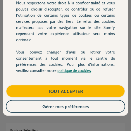
Nous respectons votre droit à la confidentialité et vous
Chauffage
Sebastien B.
pouvez choisir d’accepter, de contrôler ou de refuser
il y a plus de 4 ans
l'utilisation de certains types de cookies ou certains
Participer au fil de discussion
services proposés par des tiers. Le refus des cookies
Autres produits
n’affectera pas votre navigation sur le site Somfy
cependant votre expérience utilisateur sera moins
optimale.
Réponses
Vous pouvez changer d'avis ou retirer votre
Devis avec un pro
consentement à tout moment via le centre de
préférences des cookies. Pour plus d’informations,
Bonjour
veuillez consulter notre
politique de cookies
.
Vous ne pouvez pas avoir la même adresse mail pour un TaHoma V1,V2
Contact
que pour un Switch. Il faut, soit demander la suppression de votre compte
V1,V2, soit enregistrer votre Switch avec une autre adresse mail.
Boutique
TOUT ACCEPTER
Bonne journée !
Jean-Luc B.
il y a plus de 4 ans
Gérer mes préférences
Bonjour Sébastien,