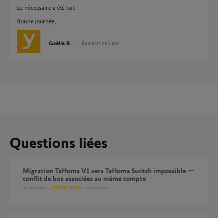
Le nécessaire a été fait.
Bonne journée,
Gaëlle B.
il y a plus de 4 ans
Questions liées
Migration TaHoma V1 vers TaHoma Switch impossible —
conflit de box associées au même compte
55
réponses
DOMOTIQUE
il y a 3 mois