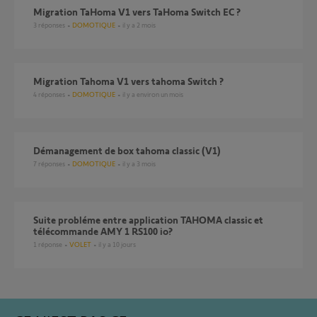
Migration TaHoma V1 vers TaHoma Switch EC ?
3
réponses
DOMOTIQUE
il y a 2 mois
Migration Tahoma V1 vers tahoma Switch ?
4
réponses
DOMOTIQUE
il y a environ un mois
Démanagement de box tahoma classic (V1)
7
réponses
DOMOTIQUE
il y a 3 mois
Suite probléme entre application TAHOMA classic et
télécommande AMY 1 RS100 io?
1
réponse
VOLET
il y a 10 jours