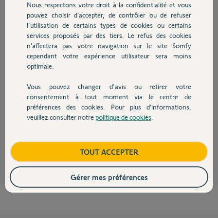
Nous respectons votre droit à la confidentialité et vous
Chauffage
Participer au fil de discussion
pouvez choisir d’accepter, de contrôler ou de refuser
l'utilisation de certains types de cookies ou certains
services proposés par des tiers. Le refus des cookies
Autres produits
n’affectera pas votre navigation sur le site Somfy
Réponses
cependant votre expérience utilisateur sera moins
optimale.
Bonsoir Patrick
Vous pouvez changer d'avis ou retirer votre
Vous ne pouvez pas.
Devis avec un pro
consentement à tout moment via le centre de
Si vous voulez utiliser le clavier il faut une entrée temporisée.
préférences des cookies. Pour plus d’informations,
Si vous souhaitez être en déclenchement immédiat sur toutes les
veuillez consulter notre
politique de cookies
.
ouvertures il n'y a que le badge qui fonctionne.
Contact
JACKY M.
il y a environ 4 ans
Boutique
TOUT ACCEPTER
Gérer mes préférences