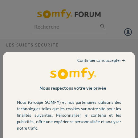
Particuliers
Professionnels
Forum
LES SUJETS SÉCURITÉ
Volet
Désactivation alarme advanced par le
Continuer sans accepter →
clavier
Portail
Bonjour,
Dans le cas où je n'ai pas de badge et que je veux entrer chez moi
Garage
Nous respectons votre vie privée
alors que l'Intellitag de la porte est réglé sur déclenchement
immédiat, comment puis-je accéder au clavier avant le
Nous (Groupe SOMFY) et nos partenaires utilisons des
déclenchement de la sirène ?
Sécurité
technologies telles que les cookies sur notre site pour les
finalités suivantes: Personnaliser le contenu et les
Merci,
publicités, offrir une expérience personnalisée et analyser
Domotique
notre trafic.
Patrick J.
il y a environ 4 ans