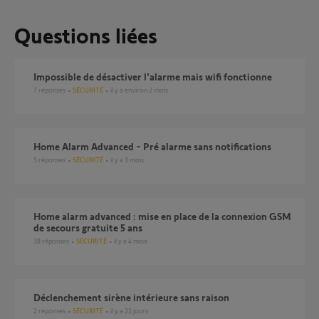
Questions liées
Impossible de désactiver l’alarme mais wifi fonctionne
7
réponses
SÉCURITÉ
il y a environ 2 mois
Home Alarm Advanced - Pré alarme sans notifications
5
réponses
SÉCURITÉ
il y a 3 mois
Home alarm advanced : mise en place de la connexion GSM
de secours gratuite 5 ans
38
réponses
SÉCURITÉ
il y a 4 mois
Déclenchement sirène intérieure sans raison
2
réponses
SÉCURITÉ
il y a 22 jours