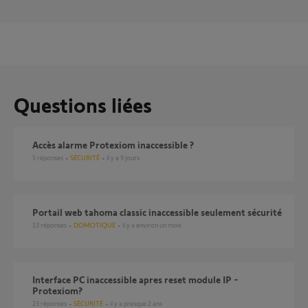
Questions liées
Accès alarme Protexiom inaccessible ?
5
réponses
SÉCURITÉ
il y a 9 jours
Portail web tahoma classic inaccessible seulement sécurité
13
réponses
DOMOTIQUE
il y a environ un mois
interface PC inaccessible apres reset module IP -
Protexiom?
23
réponses
SÉCURITÉ
il y a presque 2 ans