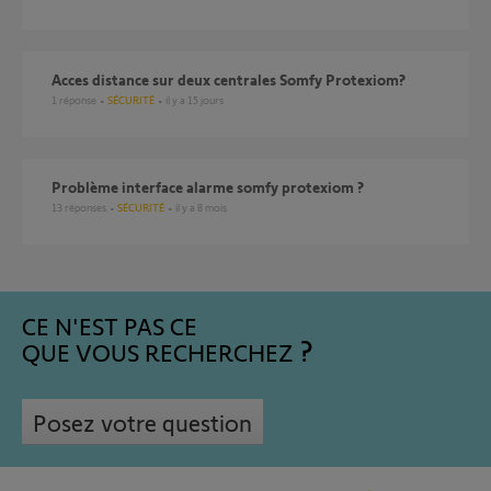
Acces distance sur deux centrales Somfy Protexiom?
1
réponse
SÉCURITÉ
il y a 15 jours
Problème interface alarme somfy protexiom ?
13
réponses
SÉCURITÉ
il y a 8 mois
CE N'EST PAS CE
QUE VOUS RECHERCHEZ
Posez votre question