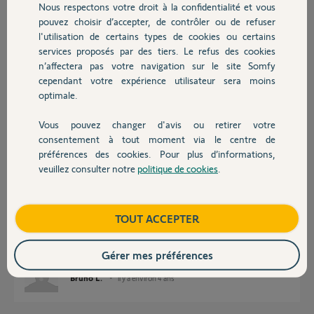
Nous respectons votre droit à la confidentialité et vous
Chauffage
Réponses
pouvez choisir d’accepter, de contrôler ou de refuser
l'utilisation de certains types de cookies ou certains
services proposés par des tiers. Le refus des cookies
Autres produits
Bonjour
n’affectera pas votre navigation sur le site Somfy
cependant votre expérience utilisateur sera moins
Essayez de vous connecter en https. (
https://192.168.xxx.xxx
)
Remplacez les x par vos propres valeurs.
optimale.
Si ça ne fonctionne pas, il faut réinitialiser le module IP.
Vous pouvez changer d'avis ou retirer votre
https://www.somfy.fr/assistance/videos/alarme-et-camera-s...
Devis avec un pro
consentement à tout moment via le centre de
Bonne journée !
préférences des cookies. Pour plus d’informations,
veuillez consulter notre
politique de cookies
.
Contact
Jean-Luc B.
il y a environ 4 ans
Boutique
TOUT ACCEPTER
Bonjour, et merci j'ai du tout réinstallé mais ça fonctionne encore merci
Gérer mes préférences
Bruno L.
il y a environ 4 ans