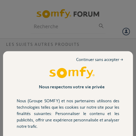
Particuliers
Professionnels
Forum
LES SUJETS AUTRES PRODUITS
Volet
interface inaccessible
Continuer sans accepter →
Bonjour, j'ai fait une bêtise j'ai coché la case https dans l'interface et
Portail
impossible de me connecter depuis. Auriez vous une solution merci
d'avance
Garage
Nous respectons votre vie privée
Merci,
Nous (Groupe SOMFY) et nos partenaires utilisons des
Sécurité
Bruno L.
technologies telles que les cookies sur notre site pour les
il y a environ 4 ans
finalités suivantes: Personnaliser le contenu et les
Participer au fil de discussion
publicités, offrir une expérience personnalisée et analyser
Domotique
notre trafic.