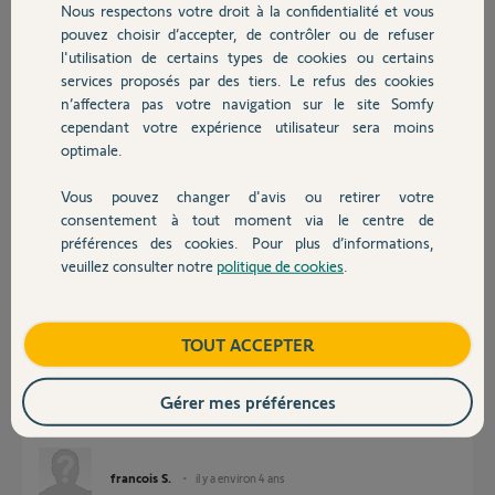
Nous respectons votre droit à la confidentialité et vous
Chauffage
francois S.
pouvez choisir d’accepter, de contrôler ou de refuser
il y a environ 4 ans
l'utilisation de certains types de cookies ou certains
Participer au fil de discussion
services proposés par des tiers. Le refus des cookies
Autres produits
n’affectera pas votre navigation sur le site Somfy
cependant votre expérience utilisateur sera moins
optimale.
Réponses
Vous pouvez changer d'avis ou retirer votre
Devis avec un pro
consentement à tout moment via le centre de
Bonjour
préférences des cookies. Pour plus d’informations,
Est-ce que vous avez essayé de réinitialiser la sirène ?
veuillez consulter notre
politique de cookies
.
Contact
Jean-Luc B.
il y a environ 4 ans
Boutique
TOUT ACCEPTER
Gérer mes préférences
bonjour Jean Luc B, comment fait-on pour réinitialiser la sirène ?
merci
francois S.
il y a environ 4 ans