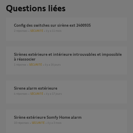
Questions liées
config des switches sur sirène ext 2400935
2
réponses
SÉCURITÉ
il y a 11 mois
Sirènes extérieure et intérieure introuvables et impossible
à réassocier
1
réponse
SÉCURITÉ
il y a 16 jours
Sirene alarm extérieure
4
réponses
SÉCURITÉ
il y a 17 jours
Sirène extérieure Somfy Home alarm
10
réponses
SÉCURITÉ
il y a 3 mois