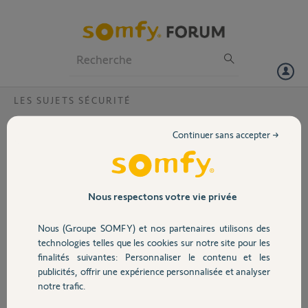
Particuliers
Professionnels
Forum
LES SUJETS SÉCURITÉ
Volet
sirène extérieure 2400935 ?
Continuer sans accepter →
Bonjour,j'ai 1 kit Protexiom 400 depuis 2011. J'ai changé ma sirène
Portail
extérieure en 2020.
j'ai eu un message clavier avec un problème de liaison avec le
transmetteur.
Garage
Nous respectons votre vie privée
J'ai changé les piles de la sirène et celles du transmetteur.
impossible d'activer ma sirène, je ne la retrouve pas dans la liste des
Nous (Groupe SOMFY) et nos partenaires utilisons des
éléments Même en désinstallant et réinstallant, je ne la trouve pas.
Sécurité
technologies telles que les cookies sur notre site pour les
Que faire ?
finalités suivantes: Personnaliser le contenu et les
Merci
publicités, offrir une expérience personnalisée et analyser
Domotique
notre trafic.
Merci,