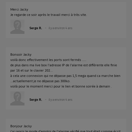
Merci Jacky
Je regarde ce soir après le travail merci à très vite.
Serge R.
il y a environ 4 ans
Bonsoir Jacky
voilà donc effectivement les ports sont fermés .....
de plus dans ma live box l'adresse IP de l'alarme est différente elle finie
par 16 et sur le clavier 202...
à cela une connexion qui ne dépasse pas 1,5 mega quand ca marche bien
...actuellement je ne dépasse pas 300ko.
voilà pour le moment merci pour le lien et bonne soirée à demain .
Serge R.
il y a environ 4 ans
Bonjour Jacky
j'ai repris le mode d'emploi de l'alarme vérifié que tout était comme écrit