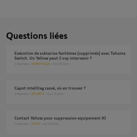
Questions liées
Exécution de scénarios fantômes (supprimés) avec Tahoma
Switch. Un Yellow peut il svp intervenir ?
2
réponses
DOMOTIQUE
il y a 27 jours
Capot intellitag cassé, où en trouver ?
2
réponses
SÉCURITÉ
il y a 25 jours
contact Yellow pour suppression equipement IO
5
réponses
VOLET
il y a 8 mois