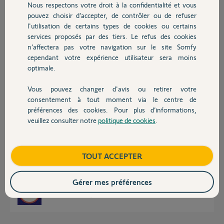
Nous respectons votre droit à la confidentialité et vous
Chauffage
Serge R.
pouvez choisir d’accepter, de contrôler ou de refuser
il y a environ 4 ans
l'utilisation de certains types de cookies ou certains
Participer au fil de discussion
services proposés par des tiers. Le refus des cookies
Autres produits
n’affectera pas votre navigation sur le site Somfy
cependant votre expérience utilisateur sera moins
optimale.
Réponses
Vous pouvez changer d'avis ou retirer votre
Devis avec un pro
consentement à tout moment via le centre de
Bonjour Serge
préférences des cookies. Pour plus d’informations,
L'information sur la box au niveau du compte ne sert qu'a informer en
veuillez consulter notre
politique de cookies
.
cas de recherche. Aucune influence sur le fonctionnement
Contact
Commencer par vérifier l'ouverture des ports avec le lien ci joint (Ne
toucher pas à l'adresse qui s'affiche)
Boutique
TOUT ACCEPTER
https://yuip.org/fr/port-check
https://www.yougetsignal.com/tools/open-ports/
Gérer mes préférences
JACKY M.
il y a environ 4 ans