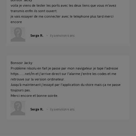
voila je viens de tester les ports avec les deux liens que vous m'avez
transmis enfin ils sont ouvert.
je vais essayer de me connecter avec le telephone plus tard merci
encore
Serge R.
il y a environ 4 ans
Bonsoir Jacky
Problème résolu en fait je passe par mon navigateur je tape l'adresse
https.......net/m et j'arrive direct sur l'alarme j'entre les codes et me
retrouve sur la version ordinateur.
Jusqu'à maintenant j'essayé par l'application du store mais ça ne passe
toujours pas.
Merci encore et bonne soirée.
Serge R.
il y a environ 4 ans