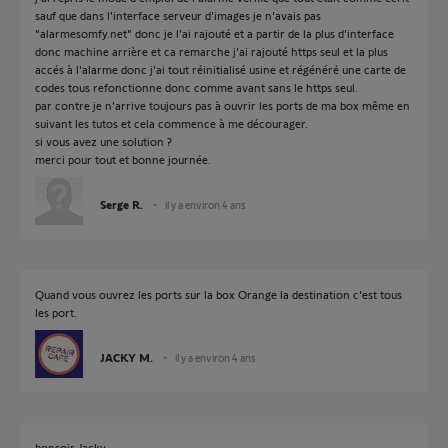
sauf que dans l'interface serveur d'images je n'avais pas
"alarmesomfy.net" donc je l'ai rajouté et a partir de la plus d'interface
donc machine arrière et ca remarche j'ai rajouté https seul et la plus
accés à l'alarme donc j'ai tout réinitialisé usine et régénéré une carte de
codes tous refonctionne donc comme avant sans le https seul.
par contre je n'arrive toujours pas à ouvrir les ports de ma box même en
suivant les tutos et cela commence à me décourager.
si vous avez une solution ?
merci pour tout et bonne journée.
Serge R.
il y a environ 4 ans
Quand vous ouvrez les ports sur la box Orange la destination c'est tous
les port.
JACKY M.
il y a environ 4 ans
bonsoir Jacky