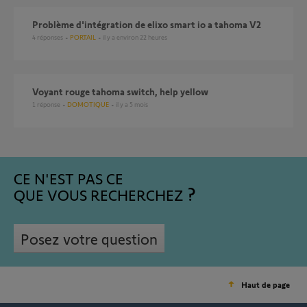
Problème d'intégration de elixo smart io a tahoma V2
4
réponses
PORTAIL
il y a environ 22 heures
Voyant rouge tahoma switch, help yellow
1
réponse
DOMOTIQUE
il y a 5 mois
CE N'EST PAS CE
QUE VOUS RECHERCHEZ
Posez votre question
Haut de page