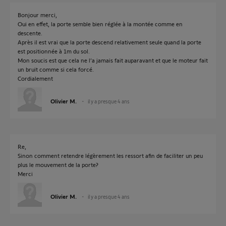
Bonjour merci,
Oui en effet, la porte semble bien réglée à la montée comme en
descente.
Après il est vrai que la porte descend relativement seule quand la porte
est positionnée à 1m du sol.
Mon soucis est que cela ne l’a jamais fait auparavant et que le moteur fait
un bruit comme si cela forcé.
Cordialement
Olivier M.
il y a presque 4 ans
Re,
Sinon comment retendre légèrement les ressort afin de faciliter un peu
plus le mouvement de la porte?
Merci
Olivier M.
il y a presque 4 ans