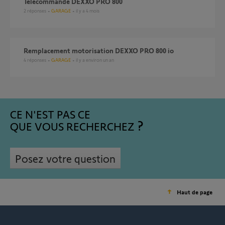
Télécommande DEXXO PRO 800
2
réponses
GARAGE
il y a 4 mois
Remplacement motorisation DEXXO PRO 800 io
4
réponses
GARAGE
il y a environ un an
CE N'EST PAS CE
QUE VOUS RECHERCHEZ
Posez votre question
Haut de page