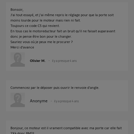
Bonsoir,
J’ai tout essayé, et j’ai même repris le réglage pour que la porte soit
moins lourde pour le moteur mais rien ni fait.
Toujours ce code C5 qui revient.
En tous cas le motoreducteur fait un bruit qu’il ne faisait auparavant
donc je pense être bon pour le changer.
Sauriez vous où je peux me le procurer ?
Merci d’avance
Olivier M.
il y a presque 4 ans
Commencez par le déposer puis ouvrir le renvoie d'angle.
Anonyme
il y a presque 4 ans
Bonjour, ce moteur est il vrament compatible avec ma porte car elle fait
2X4 donc 8M2?