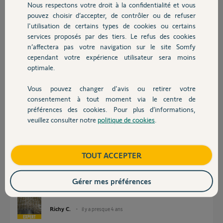
Nous respectons votre droit à la confidentialité et vous
descente comme à la montée.
Chauffage
pouvez choisir d’accepter, de contrôler ou de refuser
J’oubliais le déclenchement de la remontée suite code C5 ne se fait
l'utilisation de certains types de cookies ou certains
pas toujours au même moment ou endroit en descente. (20cm, 80cm
du sol et des fois juste au lancement de la descente)
services proposés par des tiers. Le refus des cookies
Autres produits
n’affectera pas votre navigation sur le site Somfy
Merci,
cependant votre expérience utilisateur sera moins
optimale.
Olivier M.
il y a presque 4 ans
Vous pouvez changer d'avis ou retirer votre
Devis avec un pro
Participer au fil de discussion
consentement à tout moment via le centre de
préférences des cookies. Pour plus d’informations,
veuillez consulter notre
politique de cookies
.
Contact
Réponses
Boutique
TOUT ACCEPTER
Bonjour,
Gérer mes préférences
Que dit votre notice à propos du code d'erreur C5 ?
Richy C.
il y a presque 4 ans