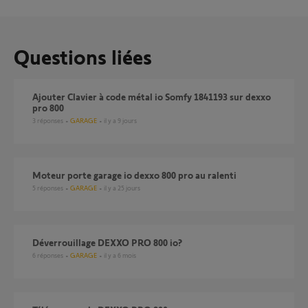
Questions liées
Ajouter Clavier à code métal io Somfy 1841193 sur dexxo
pro 800
3
réponses
GARAGE
il y a 9 jours
Moteur porte garage io dexxo 800 pro au ralenti
5
réponses
GARAGE
il y a 25 jours
déverrouillage DEXXO PRO 800 io?
6
réponses
GARAGE
il y a 6 mois