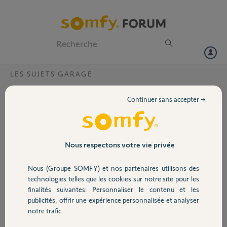
Particuliers
Professionnels
Forum
LES SUJETS GARAGE
Volet
Code C5 dexxo pro 800 Io
Continuer sans accepter →
Bonjour,
Portail
Mon dexxo pro 800 a
toujours super bien
fonctionné et d’un coup à
Garage
Nous respectons votre vie privée
la fermeture il affiche un
code C5.
Nous (Groupe SOMFY) et nos partenaires utilisons des
J’ai remarqué un bruit
Sécurité
technologies telles que les cookies sur notre site pour les
nouveau au niveau du
finalités suivantes: Personnaliser le contenu et les
moto réducteur.
publicités, offrir une expérience personnalisée et analyser
La porte ne force en
Domotique
notre trafic.
manuel et a l’air bien réglé.
Quand je refais les réglages fin de course pas de problèmes a la