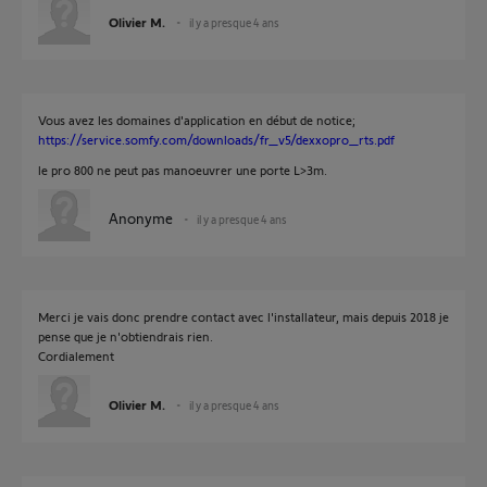
Olivier M.
il y a presque 4 ans
Vous avez les domaines d'application en début de notice;
https://service.somfy.com/downloads/fr_v5/dexxopro_rts.pdf
le pro 800 ne peut pas manoeuvrer une porte L>3m.
Anonyme
il y a presque 4 ans
Merci je vais donc prendre contact avec l'installateur, mais depuis 2018 je
pense que je n'obtiendrais rien.
Cordialement
Olivier M.
il y a presque 4 ans