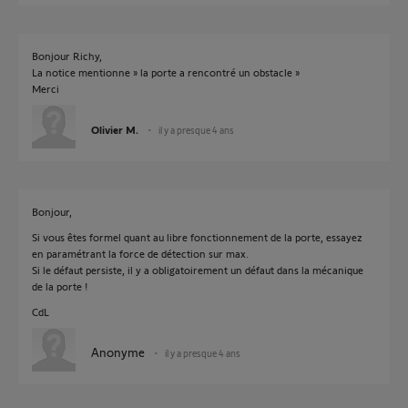
Bonjour Richy,
La notice mentionne » la porte a rencontré un obstacle »
Merci
Olivier M.
il y a presque 4 ans
Bonjour,
Si vous êtes formel quant au libre fonctionnement de la porte, essayez
en paramétrant la force de détection sur max.
Si le défaut persiste, il y a obligatoirement un défaut dans la mécanique
de la porte !
CdL
Anonyme
il y a presque 4 ans