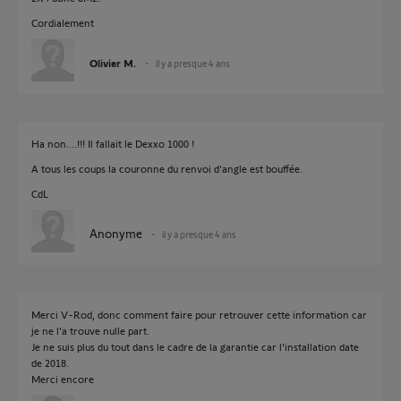
Cordialement
Olivier M.
il y a presque 4 ans
Ha non....!!! Il fallait le Dexxo 1000 !
A tous les coups la couronne du renvoi d'angle est bouffée.
CdL
Anonyme
il y a presque 4 ans
Merci V-Rod, donc comment faire pour retrouver cette information car
je ne l'a trouve nulle part.
Je ne suis plus du tout dans le cadre de la garantie car l'installation date
de 2018.
Merci encore