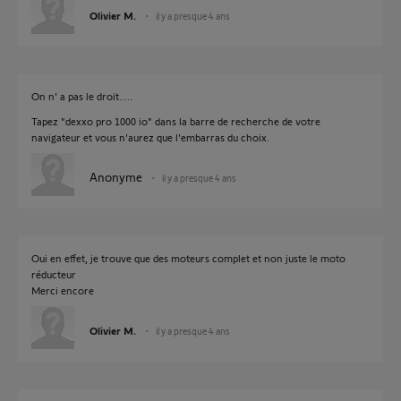
Olivier M.
il y a presque 4 ans
On n' a pas le droit.....
Tapez "dexxo pro 1000 io" dans la barre de recherche de votre
navigateur et vous n'aurez que l'embarras du choix.
Anonyme
il y a presque 4 ans
Oui en effet, je trouve que des moteurs complet et non juste le moto
réducteur
Merci encore
Olivier M.
il y a presque 4 ans