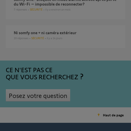
du Wi-Fi – impossible de reconnecter?
7
réponses
SÉCURITÉ
il y a environ un mois
Ni somfy one + ni caméra extérieur
10
réponses
SÉCURITÉ
il y a 14 jours
CE N'EST PAS CE
QUE VOUS RECHERCHEZ
Posez votre question
Haut de page