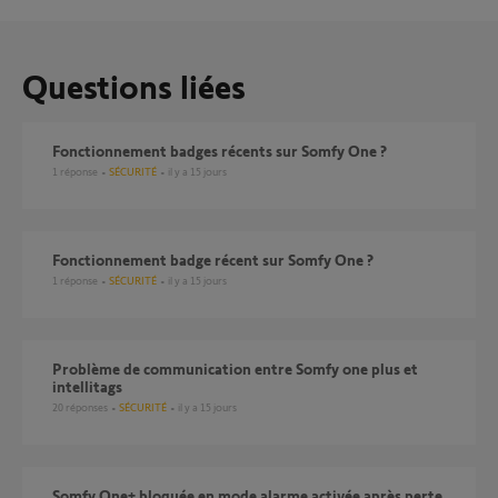
Questions liées
Fonctionnement badges récents sur Somfy One ?
1
réponse
SÉCURITÉ
il y a 15 jours
Fonctionnement badge récent sur Somfy One ?
1
réponse
SÉCURITÉ
il y a 15 jours
Problème de communication entre Somfy one plus et
intellitags
20
réponses
SÉCURITÉ
il y a 15 jours
Somfy One+ bloquée en mode alarme activée après perte