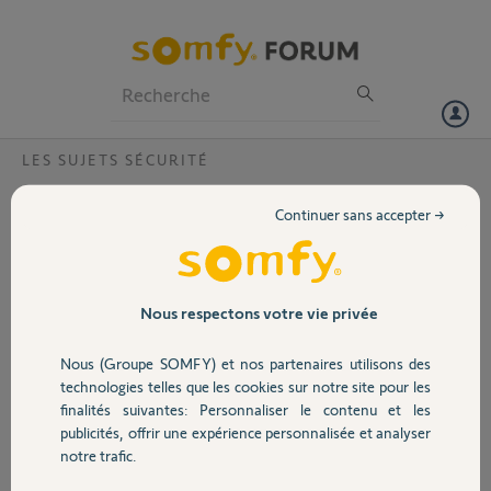
Particuliers
Professionnels
Forum
LES SUJETS SÉCURITÉ
Volet
Ma Somfy one plus ?
Continuer sans accepter →
Bonjour, j ai deconnecté par erreur ma sonfy one plis de ma page
Portail
somfy protect. Depuis impossibme de la reconnecter. Je fais le code
barre, ça bippe et apres on me dit qu il faut me connecter sur somfy
by îlo!! Moi j ai somfy protect et somfy tahoma classic.
Garage
Nous respectons votre vie privée
Comment faire pour la reactiver et qu elle apparaisse sir mon compte
afin que je puise controler
Nous (Groupe SOMFY) et nos partenaires utilisons des
Sécurité
technologies telles que les cookies sur notre site pour les
Merci, Celine
finalités suivantes: Personnaliser le contenu et les
publicités, offrir une expérience personnalisée et analyser
Domotique
Celine G.
notre trafic.
il y a presque 4 ans