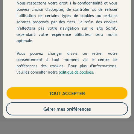
Participer au fil de discussion
Nous respectons votre droit à la confidentialité et vous
Chauffage
pouvez choisir d’accepter, de contrôler ou de refuser
l'utilisation de certains types de cookies ou certains
services proposés par des tiers. Le refus des cookies
Autres produits
Réponses
n’affectera pas votre navigation sur le site Somfy
cependant votre expérience utilisateur sera moins
optimale.
Bonjour Celine,
Vous pouvez changer d'avis ou retirer votre
Devis avec un pro
consentement à tout moment via le centre de
Veuillez nous faire parvenir l'adresse MAC de votre ONE+.
préférences des cookies. Pour plus d’informations,
FAQ Somfy Protect : Comment trouver l’adresse MAC de mon
veuillez consulter notre
politique de cookies
.
équipement d'alarme ?
Contact
Bonne journée,
Boutique
TOUT ACCEPTER
Maud F.
il y a presque 4 ans
Gérer mes préférences