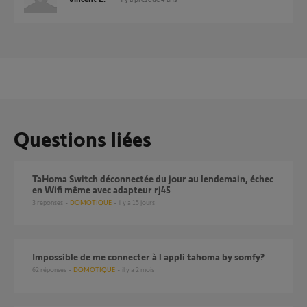
Questions liées
TaHoma Switch déconnectée du jour au lendemain, échec
en Wifi même avec adapteur rj45
3
réponses
DOMOTIQUE
il y a 15 jours
Impossible de me connecter à l appli tahoma by somfy?
62
réponses
DOMOTIQUE
il y a 2 mois