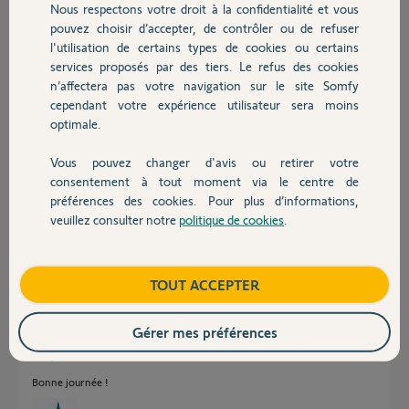
Nous respectons votre droit à la confidentialité et vous
Pourrez vous svp m'aider à comprendre ce qu'il se passe, car je ne
Chauffage
pouvez choisir d’accepter, de contrôler ou de refuser
peux plus administrer ma Tahoma ?
l'utilisation de certains types de cookies ou certains
Merci,
services proposés par des tiers. Le refus des cookies
Autres produits
Vincent
n’affectera pas votre navigation sur le site Somfy
cependant votre expérience utilisateur sera moins
optimale.
Vincent L.
il y a presque 4 ans
Vous pouvez changer d'avis ou retirer votre
Participer au fil de discussion
Devis avec un pro
consentement à tout moment via le centre de
préférences des cookies. Pour plus d’informations,
veuillez consulter notre
politique de cookies
.
Contact
Réponses
Boutique
TOUT ACCEPTER
Bonjour
Il n'est pas possible de se connecter sur un TaHoma par son adresse IP. Il
Gérer mes préférences
faut utiliser l'url:
https://www.tahomalink.com/enduser-mobile-
web/steer-html5...
Bonne journée !