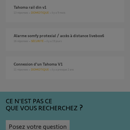
Tahoma rail din v1
13
réponses
DOMOTIQUE
il y a 9 mois
alarme somfy protexial / accès à distance livebox6
16
réponses
SÉCURITÉ
il y a 19 jours
Connexion d'un Tahoma V1
11
réponses
DOMOTIQUE
il y a presque 2 ans
CE N'EST PAS CE
QUE VOUS RECHERCHEZ
Posez votre question