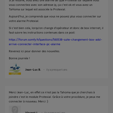
Si je résume, vous avez une alarme de type Protexial sur laquelle vous
vous connectiez avec son adresse ip, ça c'est ok et vous avez un
TaHoma sur lequel est associée la Protexial.
Aujourd'hui, je comprends que vous ne pouvez plus vous connecter sur
votre alarme Protexial.
SI c'est bien cela, lorqu'on change d'opérateur et donc de box internet, il
faut suivre les instructions contenues dans ce post:
https://forum.somfy.fr/questions/560538-suite-changement-box-adsl-
arrive-connecter-interface-pc-alarme
Revenez ici pour donner des nouvelles.
Bonne journée !
Jean-Luc B.
il y a presque 4 ans
Merci Jean-Luc, en effet ce n'est pas la Tahoma que je cherchais à
joindre c'est le module Protexial. Grâce à votre procédure, je peux me
connecter à nouveau. Merci :)
Vincent L.
il y a presque 4 ans