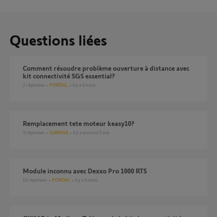
Questions liées
Comment résoudre problème ouverture à distance avec
kit connectivité SGS essential?
2
réponses
PORTAIL
il y a 6 mois
remplacement tete moteur keasy10?
3
réponses
GARAGE
il y a environ 5 ans
Module inconnu avec Dexxo Pro 1000 RTS
10
réponses
PORTAIL
il y a 6 mois