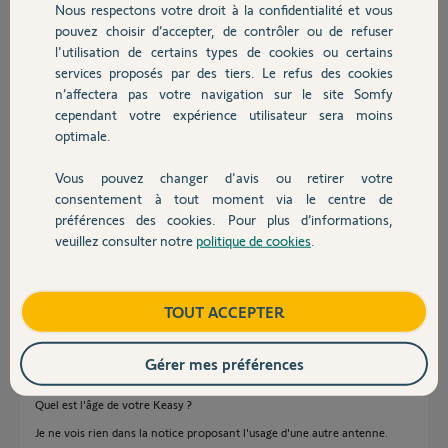
Nous respectons votre droit à la confidentialité et vous
Chauffage
Merci, pour votre aide
pouvez choisir d’accepter, de contrôler ou de refuser
Cordialement
l'utilisation de certains types de cookies ou certains
services proposés par des tiers. Le refus des cookies
Autres produits
Frederic R.
n’affectera pas votre navigation sur le site Somfy
il y a presque 4 ans
cependant votre expérience utilisateur sera moins
Participer au fil de discussion
optimale.
Vous pouvez changer d'avis ou retirer votre
Devis avec un pro
consentement à tout moment via le centre de
Réponses
préférences des cookies. Pour plus d’informations,
veuillez consulter notre
politique de cookies
.
Contact
Bonjour,
Les keasy 5/10 sont fournis avec un fil d'antenne court équipé d'un
Boutique
TOUT ACCEPTER
raccord spécial.
Il est rarement, presque jamais, nécessaire de mettre une autre antenne.
Gérer mes préférences
Pourquoi vouloir équiper votre appareil d'une antenne externe ?
Quel est l'âge de votre Keasy ?
Je ne vois rien dans la notice proposant l'usage d'une autre antenne.