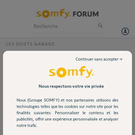
Particuliers
Professionnels
Forum
LES SUJETS GARAGE
Volet
Connection antenne 2400472 sur un
Continuer sans accepter →
moteur Keasy 10
Portail
Bonjour,
Conformément à la
Garage
notice de mon moteur
Nous respectons votre vie privée
Keasy10 , j'ai commandé
une antenne ref 2400472
Nous (Groupe SOMFY) et nos partenaires utilisons des
Sécurité
. Cette dernière est livrée
technologies telles que les cookies sur notre site pour les
sans connecteur et mon
finalités suivantes: Personnaliser le contenu et les
moteur ne dispose pas
publicités, offrir une expérience personnalisée et analyser
Domotique
d'un bornier à vis mais d'un système à broche (cf photo
notre trafic.
emplacement antenne à coté du bornier orange). Comment doit on
faire la connexion ?