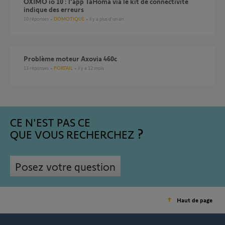
OXIMO io 10 : l’app TaHoma via le kit de connectivité
indique des erreurs
10
réponses
DOMOTIQUE
il y a plus d'un an
Problème moteur Axovia 460c
13
réponses
PORTAIL
il y a 12 mois
CE N'EST PAS CE
QUE VOUS RECHERCHEZ
Posez votre question
Haut de page