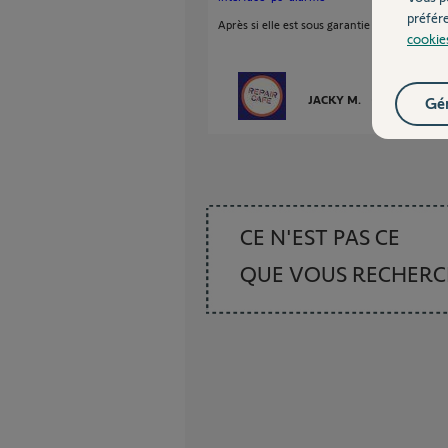
préfér
Après si elle est sous garantie (5 ans) attende
cookie
JACKY M.
Gér
il y a plus de 3
CE N'EST PAS CE
QUE VOUS RECHER