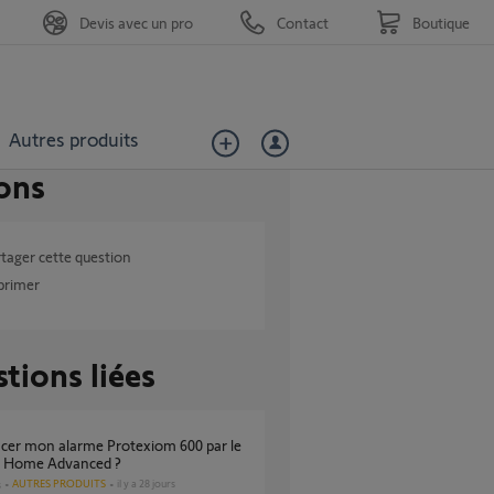
Devis avec un pro
Contact
Boutique
Autres produits
ons
tager cette question
primer
tions liées
 Home Advanced ?
AUTRES PRODUITS
il y a 28 jours
s