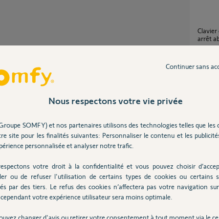
Clavier qui clignote Alarme Protexiom suite a
arrêt 
6
réponse
Continuer sans ac
Alarm
3
réponse
Nous respectons votre vie privée
Partager cette question
Participer au fil de discussion
Groupe SOMFY) et nos partenaires utilisons des technologies telles que les 
Perte de mon identifiant Somfy.net – Alarme
re site pour les finalités suivantes: Personnaliser le contenu et les publicités
Protex
érience personnalisée et analyser notre trafic.
3
réponse
espectons votre droit à la confidentialité et vous pouvez choisir d’accep
ler ou de refuser l'utilisation de certains types de cookies ou certains s
Alarme Protexiom - Changement Box
le RJ45.
és par des tiers. Le refus des cookies n’affectera pas votre navigation sur 
ORANGE
 grande chance pour que le module IP soit HS.
cependant votre expérience utilisateur sera moins optimale.
3
réponse
n suivant
suite-changement-box-adsl-arrive-connecter-
ouvez changer d'avis ou retirer votre consentement à tout moment via le ce