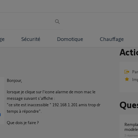
ge
Sécurité
Domotique
Chauffage
Acti
Par
Im
Bonjour,
lorsque je clique sur l'icone alarme de mon mac le
message suivant s'affiche :
Ques
"ce site est inaccessible " 192.168.1.201 amis trop dr
temps à répondre".
Que dois je faire ?
Remplacer mon alarme Protexiom 600 par le
modèle
2
réponse