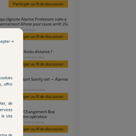
Participer au fil de discussion
abonnement Afone pour cause arrêt 2G
SÉCURITÉ
il y a 24 jours
s
Participer au fil de discussion
cepter →
e Protexiom - Accès distance ?
SÉCURITÉ
il y a environ 2 mois
s
Participer au fil de discussion
cookies
, offrir
iom
SÉCURITÉ
il y a environ un mois
s
Participer au fil de discussion
ter, de
ervices
le site
 vers un autre opérateur
SÉCURITÉ
il y a environ 2 mois
s
Participer au fil de discussion
ntre de