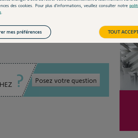
ences des cookies. Pour plus d’informations, veuillez consulter notre
poli
z l'aide d'un Yello
s
.
Inter
er mes préférences
TOUT ACCEP
 ans
Posez votre question
CHEZ