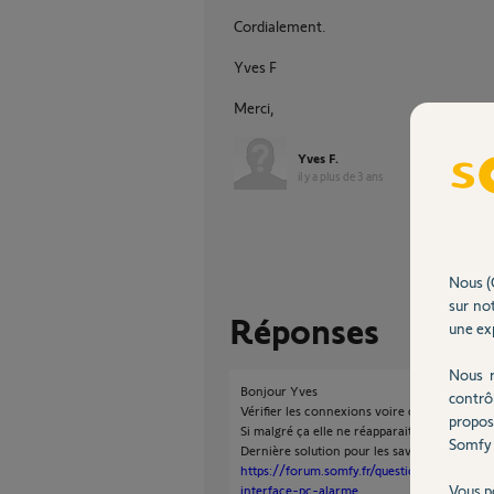
Cordialement.
Yves F
Merci,
Yves F.
il y a plus de 3 ans
Nous (
sur not
Réponses
une exp
Nous r
Bonjour Yves
contrô
Vérifier les connexions voire changer le cab
propos
Si malgré ça elle ne réapparait pas il y a de
Somfy 
Dernière solution pour les savoir dans le lie
https://forum.somfy.fr/questions/560538-
Vous p
interface-pc-alarme