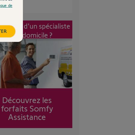
tique de
vention d'un spécialiste
TER
à mon domicile ?
Découvrez les
forfaits Somfy
Assistance