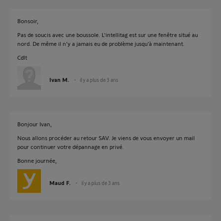
Bonsoir,
Pas de soucis avec une boussole. L'intellitag est sur une fenêtre situé au
nord. De même il n'y a jamais eu de problème jusqu'à maintenant.
Cdlt
Ivan M.
il y a plus de 3 ans
Bonjour Ivan,
Nous allons procéder au retour SAV. Je viens de vous envoyer un mail
pour continuer votre dépannage en privé.
Bonne journée,
Maud F.
il y a plus de 3 ans