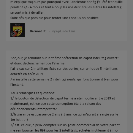
m'explique toujours pas pourquoi avec l'ancienne config j'ai été tranquille
pendant +/- 4 mois et tout à coup les uns derrière les autres les intellitag
se sont mis à dérailler.
Suite dés que possible pour tenter une conclusion positive.
Bernard P.
il y a plus de 3 ans
Bonjour, je rebondis sur le thème "détection de capot Intellitag ouvert",
et donc déclenchement de l'alarme.
j'ai le cas sur 2 intellitags fixés sur des portes, sur un lot de 5 intellitags
achetés en août 2019.
J'ai installé cette semaine 2 intellitag neufs, qui fonctionnent bien pour
l'instant.
J'ai 3 remarques et questions:
1/ le bouton de détection de capot fermé a été modifié entre 2019 et
maintenant, est-ce que cette conception était la raison des
déclenchements intempestifs?
2/la garantie est passée de 2 ans à 5 ans, ce qui m'aurait arrangé sur le
1er lot... :-)
3/ est-ce que je peux compter sur un geste commercial de votre part et
me rembourser les 89€ pour les 2 intellitags, achetés inutilement à mon