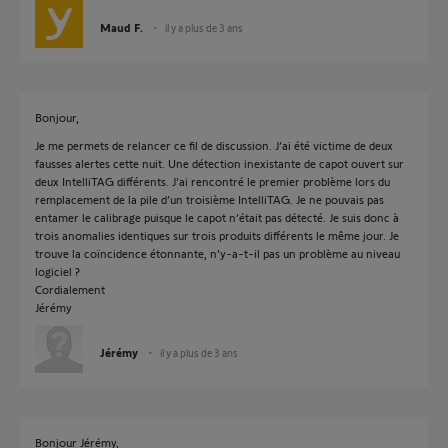
Maud F.
il y a plus de 3 ans
Bonjour,
Je me permets de relancer ce fil de discussion. J’ai été victime de deux
fausses alertes cette nuit. Une détection inexistante de capot ouvert sur
deux IntelliTAG différents. J’ai rencontré le premier problème lors du
remplacement de la pile d’un troisième IntelliTAG. Je ne pouvais pas
entamer le calibrage puisque le capot n’était pas détecté. Je suis donc à
trois anomalies identiques sur trois produits différents le même jour. Je
trouve la coïncidence étonnante, n’y-a-t-il pas un problème au niveau
logiciel ?
Cordialement
Jérémy
Jérémy
il y a plus de 3 ans
Bonjour Jérémy,