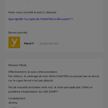
Avez-vous consulté le post ci-dessous :
Que signifie "Le capot de l'IntelliTAG a été ouvert" ?
Bonne journée,
Maud F.
il y a plus de 3 ans
Bonjour Maud,
Effectivement j’ai suivi cette procédure.
Par ailleurs, le calibrage de mon 3eme IntelliTAG ne pouvait pas se lancer
car le capot fermé n’est pas détecté.
Pas de nouvelle anomalie cette nuit. Je reste persuadé que c’était un
problème d’exploitation du côté SOMFY.
Cordialement
Jérémy