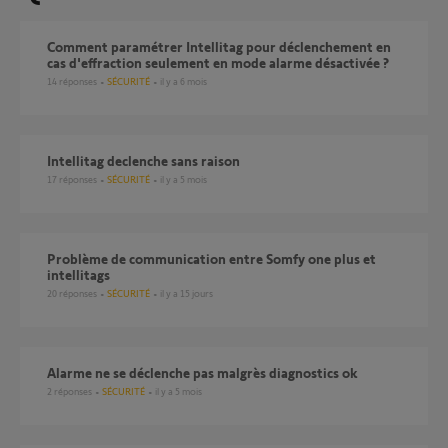
Comment paramétrer Intellitag pour déclenchement en
cas d'effraction seulement en mode alarme désactivée ?
14
réponses
SÉCURITÉ
il y a 6 mois
Intellitag declenche sans raison
17
réponses
SÉCURITÉ
il y a 5 mois
Problème de communication entre Somfy one plus et
intellitags
20
réponses
SÉCURITÉ
il y a 15 jours
Alarme ne se déclenche pas malgrès diagnostics ok
2
réponses
SÉCURITÉ
il y a 5 mois