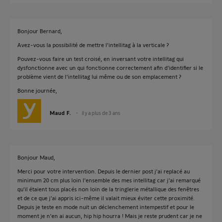
Bonjour Bernard,
Avez-vous la possibilité de mettre l'intellitag à la verticale ?
Pouvez-vous faire un test croisé, en inversant votre intellitag qui
dysfonctionne avec un qui fonctionne correctement afin d'identifier si le
problème vient de l'intellitag lui même ou de son emplacement ?
Bonne journée,
Maud F.
il y a plus de 3 ans
Bonjour Maud,
Merci pour votre intervention. Depuis le dernier post j'ai replacé au
minimum 20 cm plus loin l'ensemble des mes intellitag car j'ai remarqué
qu'il étaient tous placés non loin de la tringlerie métallique des fenêtres
et de ce que j'ai appris ici-même il valait mieux éviter cette proximité.
Depuis je teste en mode nuit un déclenchement intempestif et pour le
moment je n'en ai aucun, hip hip hourra ! Mais je reste prudent car je ne