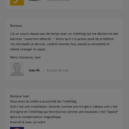
Bonjour,
J'ai un soucis depuis peu de temps avec un intellitag qui me déclenche des
alarmes ''ouverture détecté..." Alors qu'il n'a jamais posé de problème.
J'ai réinstallé ce dernier, calibré maintes fois, baissé la sensibilité et
même changer le capot.
Merci d'avance, Ivan
Ivan M.
il y a plus de 3 ans
Bonjour Ivan
Vous avez du métal a proximité de l'intellitag.
Soit c'est une installation récente comme une tringle a rideaux soit c'est
d'origine et l'intellitag qui fonctionne comme une boussole c'est "épuisé"
dans la compensation magnétique.
Inversé le avec un autre.