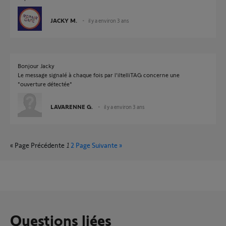
JACKY M.
il y a environ 3 ans
Bonjour Jacky
Le message signalé à chaque fois par l'iltelliTAG concerne une
"ouverture détectée"
LAVARENNE G.
il y a environ 3 ans
« Page Précédente
1
2
Page Suivante »
Questions liées