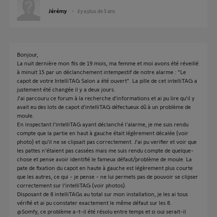
Jérémy
il y a plus de 3 ans
Bonjour,
La nuit dernière mon fils de 19 mois, ma femme et moi avons été réveillé
à minuit 15 par un déclanchement intempestif de notre alarme : "Le
capot de votre IntelliTAG Salon a été ouvert". La pille de cet intelliTAG a
justement été changée il y a deux jours.
J'ai parcouru ce forum à la recherche d'informations et ai pu lire qu'il y
avait eu des lots de capot d'intelliTAG défectueux dû à un problème de
moule.
En inspectant l'intelliTAG ayant déclanché l'alarme, je me suis rendu
compte que la partie en haut à gauche était légèrement décalée (voir
photo) et qu'il ne se clipsait pas correctement. J'ai pu verifier et voir que
les pattes n'étaient pas cassées mais me suis rendu compte de quelque-
chose et pense avoir identifié le fameux défaut/problème de moule. La
pate de fixation du capot en haute à gauche est légèrement plus courte
que les autres, ce qui - je pense - ne lui permets pas de pouvoir se clipser
correctement sur l'intelliTAG (voir photos).
Disposant de 8 intelliTAGs au total sur mon installation, je les ai tous
vérifié et ai pu constater exactement le même défaut sur les 8.
@Somfy, ce problème a-t-il été résolu entre temps et si oui serait-il