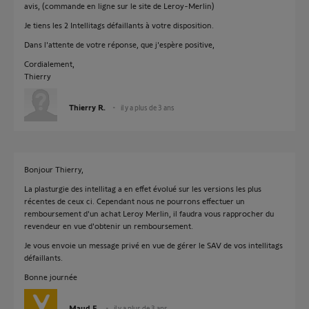
avis, (commande en ligne sur le site de Leroy-Merlin)
Je tiens les 2 Intellitags défaillants à votre disposition.
Dans l'attente de votre réponse, que j'espère positive,
Cordialement,
Thierry
Thierry R.
il y a plus de 3 ans
Bonjour Thierry,
La plasturgie des intellitag a en effet évolué sur les versions les plus
récentes de ceux ci. Cependant nous ne pourrons effectuer un
remboursement d'un achat Leroy Merlin, il faudra vous rapprocher du
revendeur en vue d'obtenir un remboursement.
Je vous envoie un message privé en vue de gérer le SAV de vos intellitags
défaillants.
Bonne journée
Maud F.
il y a plus de 3 ans