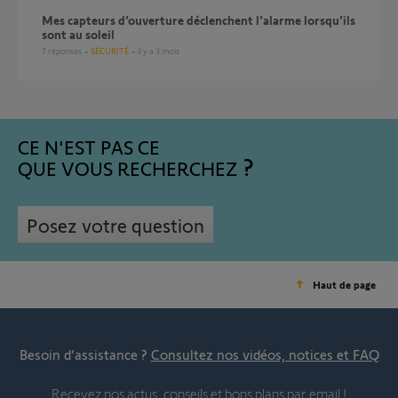
Mes capteurs d’ouverture déclenchent l’alarme lorsqu’ils
sont au soleil
7
réponses
SÉCURITÉ
il y a 3 mois
CE N'EST PAS CE
QUE VOUS RECHERCHEZ
Posez votre question
Haut de page
Besoin d’assistance ?
Consultez nos vidéos, notices et FAQ
Recevez nos actus, conseils et bons plans par email !