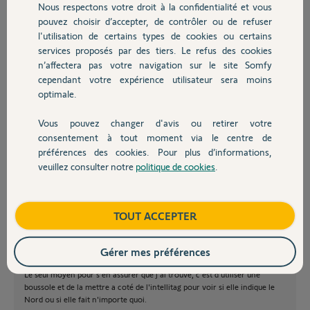
Nous respectons votre droit à la confidentialité et vous
Le précédent m'avait été remplacé grâce à ce forum suite à la
Chauffage
pouvez choisir d’accepter, de contrôler ou de refuser
réponse d'un Yellow, puis-je bénéficier du même SAV ?
l'utilisation de certains types de cookies ou certains
Merci,
services proposés par des tiers. Le refus des cookies
Autres produits
n’affectera pas votre navigation sur le site Somfy
cependant votre expérience utilisateur sera moins
Tommy
optimale.
il y a plus de 3 ans
Vous pouvez changer d'avis ou retirer votre
Devis avec un pro
consentement à tout moment via le centre de
préférences des cookies. Pour plus d’informations,
veuillez consulter notre
politique de cookies
.
Contact
Ok Lavarenne
C'est bien le détecteur magnétique qui fonctionne comme une boussole.
Cette fonction est sensible aux perturbations électromagnétiques et
surtout il ne faut pas de métal dans un rayon de 20 cm autour du
Boutique
TOUT ACCEPTER
détecteur.
L'ajout d'une tringle à rideau en métal par exemple peut perturber le
Gérer mes préférences
détecteur.
Le seul moyen pour s'en assurer que j'ai trouvé, c'est d'utiliser une
boussole et de la mettre a coté de l'intellitag pour voir si elle indique le
Nord ou si elle fait n'importe quoi.