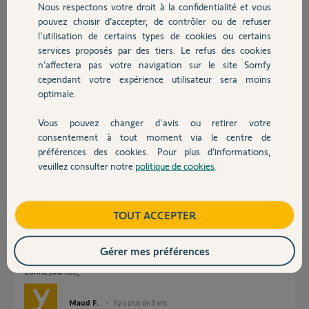
Nous respectons votre droit à la confidentialité et vous
Chauffage
pouvez choisir d’accepter, de contrôler ou de refuser
Merci d'avance pour votre aide,
l'utilisation de certains types de cookies ou certains
Cordialement,
services proposés par des tiers. Le refus des cookies
Autres produits
n’affectera pas votre navigation sur le site Somfy
cependant votre expérience utilisateur sera moins
Michaël
optimale.
il y a plus de 3 ans
Vous pouvez changer d'avis ou retirer votre
Devis avec un pro
consentement à tout moment via le centre de
Réponses
préférences des cookies. Pour plus d’informations,
veuillez consulter notre
politique de cookies
.
Contact
Bonjour Michaël,
Boutique
TOUT ACCEPTER
Je vous confirme que d'après ce que vous nous indiquez, il semblerait que
votre produit soit défectueux. Afin de gérer votre SAV, je vais avoir
besoin d'informations personnelles et c'est pour cette raison que je viens
Gérer mes préférences
de vous envoyer un mail pour continuer votre dépannage en privé.
Bonne journée,
Maud F.
il y a plus de 3 ans