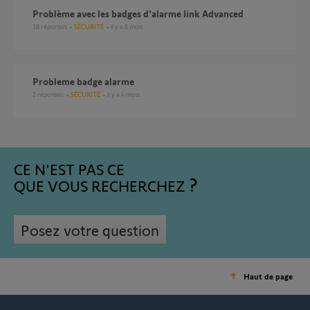
Problème avec les badges d'alarme link Advanced
18
réponses
SÉCURITÉ
il y a 6 mois
probleme badge alarme
2
réponses
SÉCURITÉ
il y a 4 mois
CE N'EST PAS CE
QUE VOUS RECHERCHEZ
Posez votre question
Haut de page