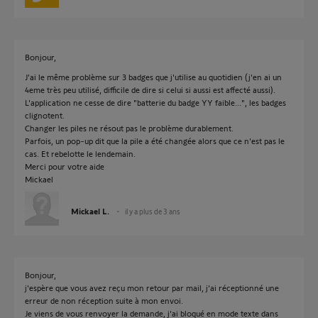
Bonjour,
J'ai le même problème sur 3 badges que j'utilise au quotidien (j'en ai un
4eme très peu utilisé, difficile de dire si celui si aussi est affecté aussi).
L'application ne cesse de dire "batterie du badge YY faible...", les badges
clignotent.
Changer les piles ne résout pas le problème durablement.
Parfois, un pop-up dit que la pile a été changée alors que ce n'est pas le
cas. Et rebelotte le lendemain.
Merci pour votre aide
Mickael
Mickael L.
il y a plus de 3 ans
Bonjour,
j'espère que vous avez reçu mon retour par mail, j'ai réceptionné une
erreur de non réception suite à mon envoi.
Je viens de vous renvoyer la demande, j'ai bloqué en mode texte dans