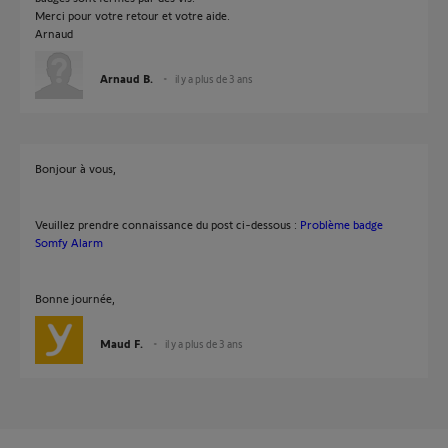
Merci pour votre retour et votre aide.
Arnaud
Arnaud B.
il y a plus de 3 ans
Bonjour à vous,
Veuillez prendre connaissance du post ci-dessous :
Problème badge
Somfy Alarm
Bonne journée,
Maud F.
il y a plus de 3 ans