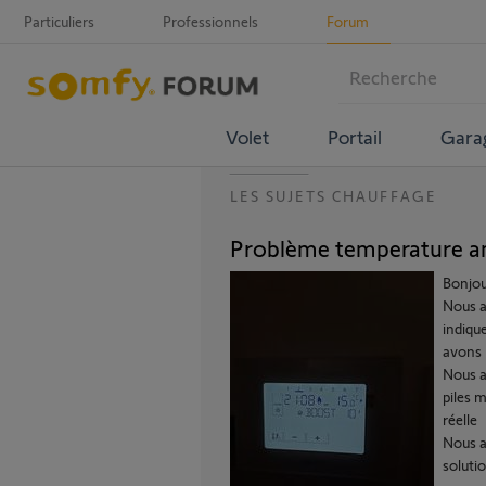
Particuliers
Professionnels
Forum
Volet
Portail
Gara
LES SUJETS CHAUFFAGE
Problème temperature a
Bonjou
Nous a
indiqu
avons 
Nous a
piles 
réelle
Nous a
solutio