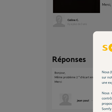
Merci,
Celine C.
il y a plus de 3 ans
Réponses
Nous (
Bonjour,
sur not
Même problème 2 ° d’écart entre le relevé du
Merci
une exp
Nous r
contrô
jean paul
il y a plus de 3 
propos
Somfy 