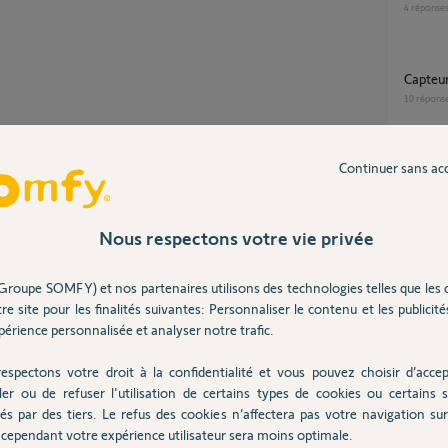
4
réponse
Capteu
10
répons
Partager cette question
Continuer sans ac
Therm
Participer au fil de discussion
28
répons
Nous respectons votre vie privée
Probl
15
répons
Groupe SOMFY) et nos partenaires utilisons des technologies telles que les 
re site pour les finalités suivantes: Personnaliser le contenu et les publicités
 thermostat et la température de la pièce.
érience personnalisée et analyser notre trafic.
Capteur température Amy 1 io et tahoma
Switch
espectons votre droit à la confidentialité et vous pouvez choisir d’accep
6
réponse
ler ou de refuser l'utilisation de certains types de cookies ou certains s
ans
és par des tiers. Le refus des cookies n’affectera pas votre navigation sur 
cependant votre expérience utilisateur sera moins optimale.