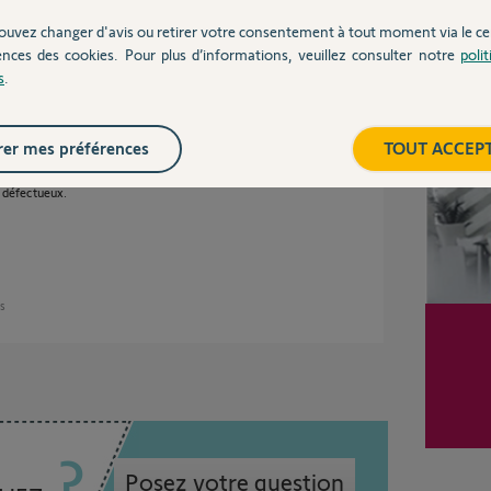
ouvez changer d'avis ou retirer votre consentement à tout moment via le ce
ences des cookies. Pour plus d’informations, veuillez consulter notre
poli
Inter
 a coté de celui ci ( pour un environnement
s
.
 dans le mur ou gaine électrique ect peuvent
i cela perdure essayer un troisième
er mes préférences
TOUT ACCEP
 défectueux.
ns
Posez votre question