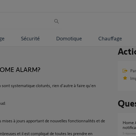
ge
Sécurité
Domotique
Chauffage
Acti
t HOME ALARM?
Par
Im
on sont systematique cloturés, rien d'autre à faire qu'en
Ques
aud:
 mises à jours apportant de nouvelles fonctionnalités et de
Home Alarm Advanced - Pré alarme sans
notific
reuses et il est compliqué de toutes les prendre en
5
réponse