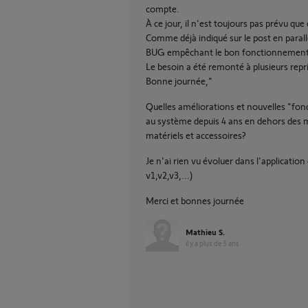
compte.
À ce jour, il n'est toujours pas prévu qu
Comme déjà indiqué sur le post en parallè
BUG empêchant le bon fonctionnement 
Le besoin a été remonté à plusieurs repris
Bonne journée,"
Quelles améliorations et nouvelles "fonct
au système depuis 4 ans en dehors des mis
matériels et accessoires?
Je n'ai rien vu évoluer dans l'applicat
v1,v2,v3,...)
Merci et bonnes journée
Mathieu S.
il y a plus de 3 ans