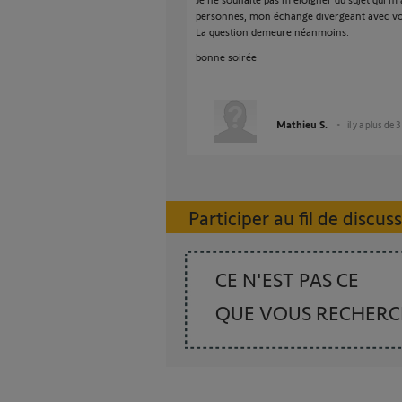
personnes, mon échange divergeant avec vou
La question demeure néanmoins.
bonne soirée
Mathieu S.
il y a plus de 
Participer au fil de discus
CE N'EST PAS CE
QUE VOUS RECHER