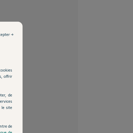
cepter →
cookies
, offrir
ter, de
ervices
le site
ntre de
tique de