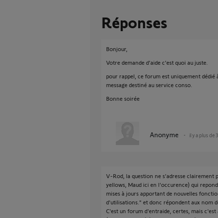
Réponses
Bonjour,
Votre demande d'aide c'est quoi au juste.
pour rappel, ce forum est uniquement dédié à
message destiné au service conso.
Bonne soirée
Anonyme
il y a plus de 
V-Rod, la question ne s'adresse clairement p
yellows, Maud ici en l'occurence) qui repon
mises à jours apportant de nouvelles fonction
d'utilisations." et donc répondent aux nom 
C'est un forum d'entraide, certes, mais c'est a