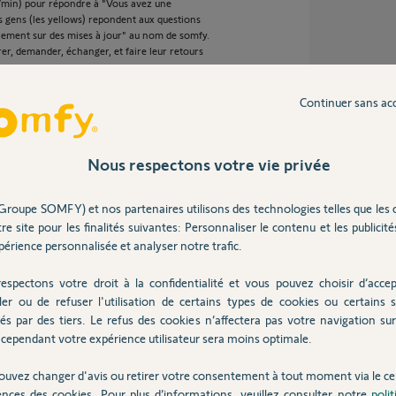
s/min) pour répondre à "Vous avez une
es gens (les yellows) repondent aux questions
llement sur des mises à jour" au nom de somfy.
rer, demander, échanger, et faire leur retours
, il y a des tonnes de sujets cloturés à ce sujet
Continuer sans ac
re de la notification de mise sous alarme en
uper *toutes* les notifications. Fonctionnalité
 personnes depuis des années.
Nous respectons votre vie privée
Groupe SOMFY) et nos partenaires utilisons des technologies telles que les 
re site pour les finalités suivantes: Personnaliser le contenu et les publicités
3 ans
érience personnalisée et analyser notre trafic.
espectons votre droit à la confidentialité et vous pouvez choisir d’accep
ler ou de refuser l'utilisation de certains types de cookies ou certains s
 de vos sautes d'humeur !
és par des tiers. Le refus des cookies n’affectera pas votre navigation sur 
n'interviennent sur ce forum que pour du SAV.
cependant votre expérience utilisateur sera moins optimale.
s de réponse.
ouvez changer d'avis ou retirer votre consentement à tout moment via le ce
ences des cookies. Pour plus d’informations, veuillez consulter notre
poli