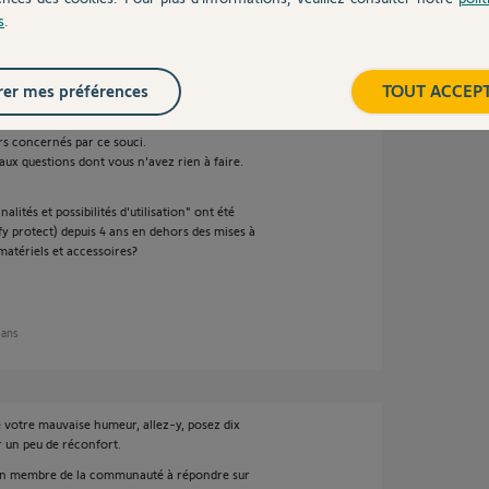
s
.
3 ans
er mes préférences
TOUT ACCEP
auto-désigné de la communauté, et que vous
urs concernés par ce souci.
ux questions dont vous n'avez rien à faire.
lités et possibilités d'utilisation" ont été
fy protect) depuis 4 ans en dehors des mises à
 matériels et accessoires?
3 ans
e votre mauvaise humeur, allez-y, posez dix
r un peu de réconfort.
re un membre de la communauté à répondre sur