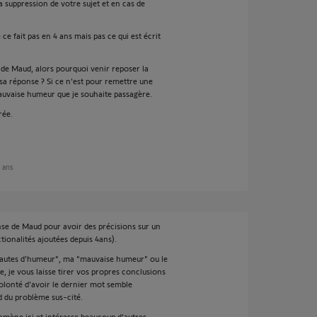
a suppression de votre sujet et en cas de
ce fait pas en 4 ans mais pas ce qui est écrit
de Maud, alors pourquoi venir reposer la
a réponse ? Si ce n'est pour remettre une
uvaise humeur que je souhaite passagère.
rée.
3 ans
nse de Maud pour avoir des précisions sur un
tionalités ajoutées depuis 4ans).
"sautes d'humeur", ma "mauvaise humeur" ou le
e, je vous laisse tirer vos propres conclusions
olonté d'avoir le dernier mot semble
d du problème sus-cité.
'amène ici et intéresse beaucoup d'autres