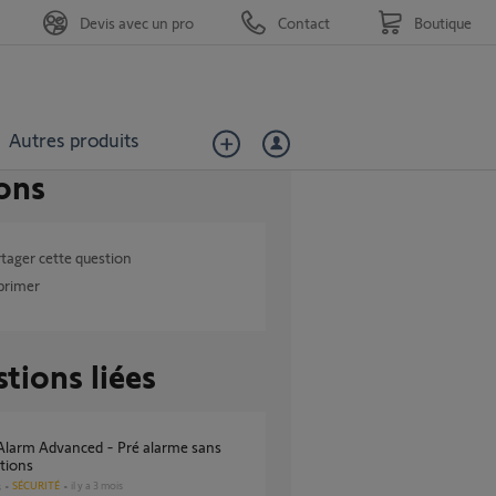
Devis avec un pro
Contact
Boutique
Autres produits
ons
tager cette question
primer
tions liées
ations
SÉCURITÉ
il y a 3 mois
s