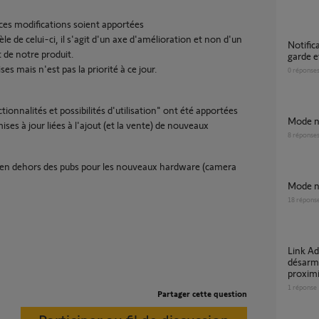
e ces modifications soient apportées
le de celui-ci, il s'agit d'un axe d'amélioration et non d'un
Notification application sur détection mise en
de notre produit.
garde e
es mais n'est pas la priorité à ce jour.
0
réponse
ionnalités et possibilités d'utilisation" ont été apportées
Mode 
es à jour liées à l'ajout (et la vente) de nouveaux
8
réponse
ion en dehors des pubs pour les nouveaux hardware (camera
Mode 
18
répons
Link Advanced : pourquoi le mode nuit se
désarme
proximi
1
réponse
Partager cette question