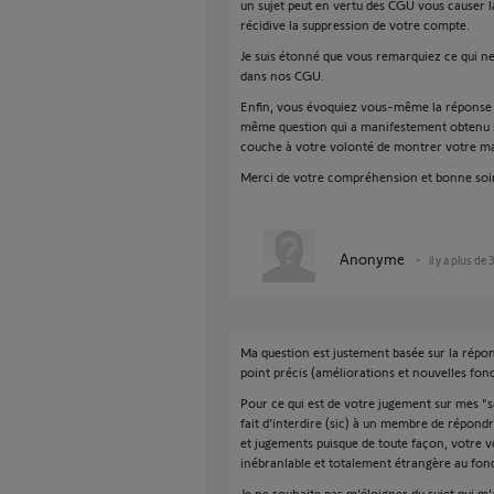
un sujet peut en vertu des CGU vous causer l
récidive la suppression de votre compte.
Je suis étonné que vous remarquiez ce qui ne 
dans nos CGU.
Enfin, vous évoquiez vous-même la réponse 
même question qui a manifestement obtenu s
couche à votre volonté de montrer votre ma
Merci de votre compréhension et bonne soi
Anonyme
il y a plus de 
Ma question est justement basée sur la répo
point précis (améliorations et nouvelles fonc
Pour ce qui est de votre jugement sur mes 
fait d'interdire (sic) à un membre de répondr
et jugements puisque de toute façon, votre v
inébranlable et totalement étrangère au fon
Je ne souhaite pas m'éloigner du sujet qui m