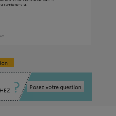
s s'arrête donc ici.
3 ans
sion
Posez votre question
CHEZ