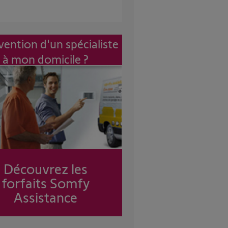
vention d'un spécialiste
à mon domicile ?
Découvrez les
forfaits Somfy
Assistance