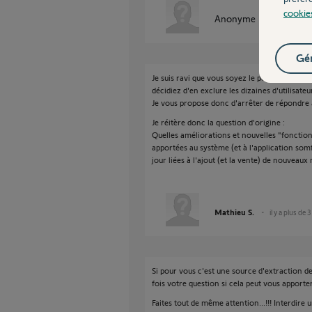
cookie
Anonyme
il y a plus de 
Gér
Je suis ravi que vous soyez le porte parole 
décidiez d'en exclure les dizaines d'utilisate
Je vous propose donc d'arrêter de répondre a
Je réitère donc la question d'origine :
Quelles améliorations et nouvelles "fonctionna
apportées au système (et à l'application som
jour liées à l'ajout (et la vente) de nouveaux
Mathieu S.
il y a plus de 
Si pour vous c'est une source d'extraction d
fois votre question si cela peut vous apporte
Faites tout de même attention...!!! Interdi